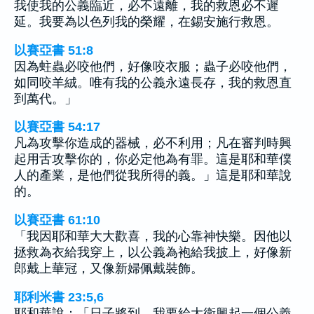
我使我的公義臨近，必不遠離，我的救恩必不遲
延。我要為以色列我的榮耀，在錫安施行救恩。
以賽亞書 51:8
因為蛀蟲必咬他們，好像咬衣服；蟲子必咬他們，
如同咬羊絨。唯有我的公義永遠長存，我的救恩直
到萬代。」
以賽亞書 54:17
凡為攻擊你造成的器械，必不利用；凡在審判時興
起用舌攻擊你的，你必定他為有罪。這是耶和華僕
人的產業，是他們從我所得的義。」這是耶和華說
的。
以賽亞書 61:10
「我因耶和華大大歡喜，我的心靠神快樂。因他以
拯救為衣給我穿上，以公義為袍給我披上，好像新
郎戴上華冠，又像新婦佩戴裝飾。
耶利米書 23:5,6
耶和華說：「日子將到，我要給大衛興起一個公義