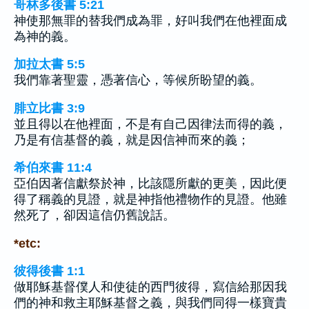
哥林多後書 5:21
神使那無罪的替我們成為罪，好叫我們在他裡面成
為神的義。
加拉太書 5:5
我們靠著聖靈，憑著信心，等候所盼望的義。
腓立比書 3:9
並且得以在他裡面，不是有自己因律法而得的義，
乃是有信基督的義，就是因信神而來的義；
希伯來書 11:4
亞伯因著信獻祭於神，比該隱所獻的更美，因此便
得了稱義的見證，就是神指他禮物作的見證。他雖
然死了，卻因這信仍舊說話。
*etc:
彼得後書 1:1
做耶穌基督僕人和使徒的西門彼得，寫信給那因我
們的神和救主耶穌基督之義，與我們同得一樣寶貴