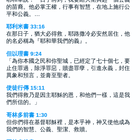
的苗裔。他必掌王權，行事有智慧，在地上施行公
平和公義。…
耶利米書 33:16
在那日子，猶大必得救，耶路撒冷必安然居住，他
的名必稱為『耶和華我們的義』。
但以理書 9:24
「為你本國之民和你聖城，已經定了七十個七，要
止住罪過，除淨罪惡，贖盡罪孽，引進永義，封住
異象和預言，並膏至聖者。
使徒行傳 15:11
我們得救乃是因主耶穌的恩，和他們一樣，這是我
們所信的。」
哥林多前書 1:30
但你們得在基督耶穌裡，是本乎神，神又使他成為
我們的智慧、公義、聖潔、救贖。