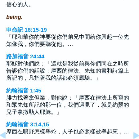
信心的人。
being.
申命記 18:15-19
「耶和華你的神要從你們弟兄中間給你興起一位先
知像我，你們要聽從他。…
路加福音 24:44
耶穌對他們說：「這就是我從前與你們同在之時所
告訴你們的話說：摩西的律法、先知的書和詩篇上
所記的，凡指著我的話都必須應驗。」
約翰福音 1:45
腓力找著拿但業，對他說：「摩西在律法上所寫的
和眾先知所記的那一位，我們遇見了，就是約瑟的
兒子拿撒勒人耶穌。」
約翰福音 3:14,15
摩西在曠野怎樣舉蛇，人子也必照樣被舉起來，…