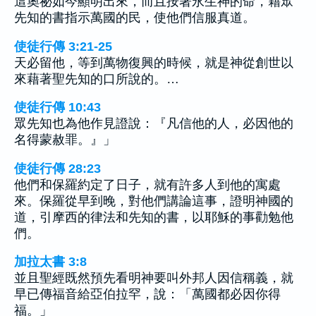
這奧祕如今顯明出來，而且按著永生神的命，藉眾
先知的書指示萬國的民，使他們信服真道。
使徒行傳 3:21-25
天必留他，等到萬物復興的時候，就是神從創世以
來藉著聖先知的口所說的。…
使徒行傳 10:43
眾先知也為他作見證說：『凡信他的人，必因他的
名得蒙赦罪。』」
使徒行傳 28:23
他們和保羅約定了日子，就有許多人到他的寓處
來。保羅從早到晚，對他們講論這事，證明神國的
道，引摩西的律法和先知的書，以耶穌的事勸勉他
們。
加拉太書 3:8
並且聖經既然預先看明神要叫外邦人因信稱義，就
早已傳福音給亞伯拉罕，說：「萬國都必因你得
福。」