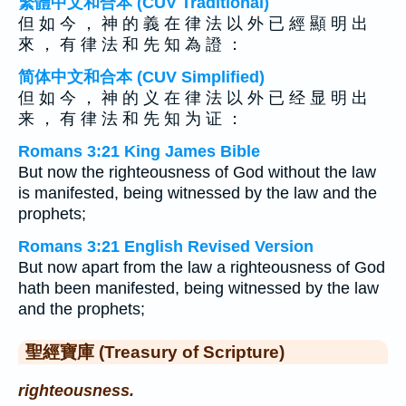
繁體中文和合本 (CUV Traditional)
但 如 今 ， 神 的 義 在 律 法 以 外 已 經 顯 明 出
來 ， 有 律 法 和 先 知 為 證 ：
简体中文和合本 (CUV Simplified)
但 如 今 ， 神 的 义 在 律 法 以 外 已 经 显 明 出
来 ， 有 律 法 和 先 知 为 证 ：
Romans 3:21 King James Bible
But now the righteousness of God without the law
is manifested, being witnessed by the law and the
prophets;
Romans 3:21 English Revised Version
But now apart from the law a righteousness of God
hath been manifested, being witnessed by the law
and the prophets;
聖經寶庫 (Treasury of Scripture)
righteousness.