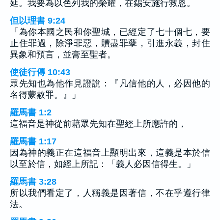
延。我要為以色列我的榮耀，在錫安施行救恩。
但以理書 9:24
「為你本國之民和你聖城，已經定了七十個七，要
止住罪過，除淨罪惡，贖盡罪孽，引進永義，封住
異象和預言，並膏至聖者。
使徒行傳 10:43
眾先知也為他作見證說：『凡信他的人，必因他的
名得蒙赦罪。』」
羅馬書 1:2
這福音是神從前藉眾先知在聖經上所應許的，
羅馬書 1:17
因為神的義正在這福音上顯明出來，這義是本於信
以至於信，如經上所記：「義人必因信得生。」
羅馬書 3:28
所以我們看定了，人稱義是因著信，不在乎遵行律
法。