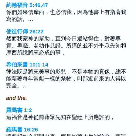
約翰福音 5:46,47
你們如果信摩西，也必信我，因為他書上有指著我
寫的話。…
使徒行傳 26:22
然而我蒙神的幫助，直到今日還站得住，對著尊
貴、卑賤、老幼作見證。所講的並不外乎眾先知和
摩西所說將來必成的事，
希伯來書 10:1-14
律法既是將來美事的影兒，不是本物的真像，總不
能藉著每年常獻一樣的祭物，叫那近前來的人得以
完全。…
and the.
羅馬書 1:2
這福音是神從前藉眾先知在聖經上所應許的，
羅馬書 16:26