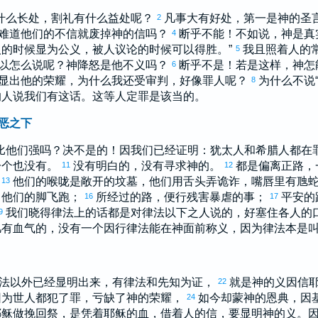
什么长处，割礼有什么益处呢？
凡事大有好处，第一是神的圣
2
难道他们的不信就废掉神的信吗？
断乎不能！不如说，神是真
4
人的时候显为公义，被人议论的时候可以得胜。”
我且照着人的
5
以怎么说呢？神降怒是他不义吗？
断乎不是！若是这样，神怎
6
显出他的荣耀，为什么我还受审判，好像罪人呢？
为什么不说
8
的人说我们有这话。这等人定罪是该当的。
恶之下
比他们强吗？决不是的！因我们已经证明：
犹太
人和
希腊
人都在
一个也没有。
没有明白的，没有寻求神的。
都是偏离正路，
11
12
。
他们的喉咙是敞开的坟墓，他们用舌头弄诡诈，嘴唇里有虺
13
，他们的脚飞跑；
所经过的路，便行残害暴虐的事；
平安的
16
17
我们晓得律法上的话都是对律法以下之人说的，好塞住各人的
9
凡有血气的，没有一个因行律法能在神面前称义，因为律法本是
法以外已经显明出来，有律法和先知为证，
就是神的义因信
22
因为世人都犯了罪，亏缺了神的荣耀，
如今却蒙神的恩典，因
24
耶稣做挽回祭，是凭着耶稣的血，借着人的信，要显明神的义。