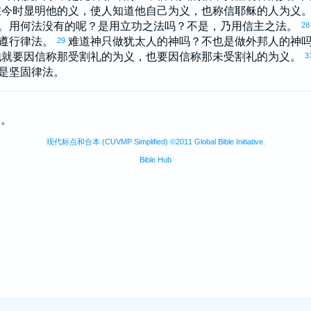
在今时显明他的义，使人知道他自己为义，也称信耶稣的人为义
。用何法没有的呢？是用立功之法吗？不是，乃用信主之法。
28
遵行律法。
难道神只做
犹太
人的神吗？不也是做外邦人的神
29
他就要因信称那受割礼的为义，也要因信称那未受割礼的为义。
3
是坚固律法。
为。
现代标点和合本 (CUVMP Simplified) ©2011 Global Bible Initiative.
Bible Hub