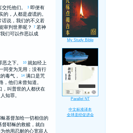
言交托他们。
即便有
3
实的，人都是虚谎的。
常话说，我们的不义若
能审判世界呢？
若神
7
“我们可以作恶以成
罪恶之下。
就如经上
10
一同变为无用；没有行
蛇的毒气，
满口是咒
14
路，他们未曾知道。
口，叫普世的人都伏在
叫人知罪。
耶稣基督加给一切相信的
基督耶稣的救赎，就白
因为他用忍耐的心宽容人