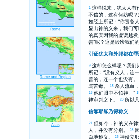
这样说来，
犹太
人有
1
不信的，这有何妨呢？
如经上所记：“你责备
显出神的义来，我们可
的真实因我的虚谎越发
善”呢？这是毁谤我们
引证犹太和外邦都在罪
这却怎么样呢？我们
9
所记：“没有义人，连
善的，连一个也没有
骂苦毒。
杀人流血
15
他们眼中不怕神。”
18
1
神审判之下。
所以
20
信靠耶稣乃得称义
但如今，神的义在律
21
人，并没有分别。
23
白地称义。
神设立
25