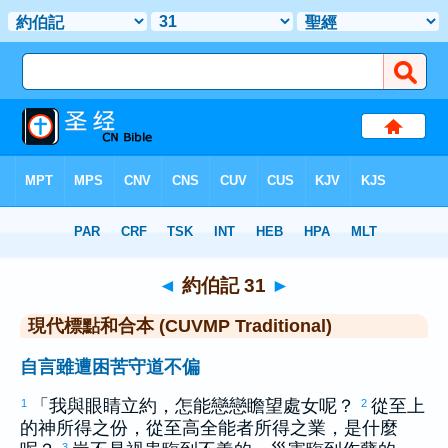
聖經
>
CUVMPT
> 約伯記 31
◄
約伯記 31
►
現代標點和合本 (CUVMP Traditional)
自言雖遭困苦守道不偏
「我與眼睛立約，怎能戀戀瞻望處女呢？
從至上
1
2
的神所得之份，從至高全能者所得之業，是什麼
3