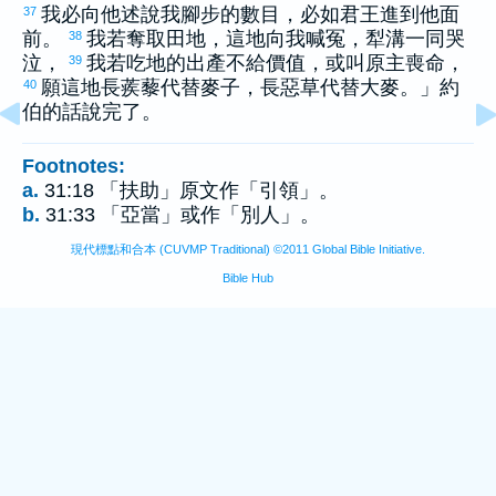
我必向他述說我腳步的數目，必如君王進到他面
37
前。
我若奪取田地，這地向我喊冤，犁溝一同哭
38
泣，
我若吃地的出產不給價值，或叫原主喪命，
39
願這地長蒺藜代替麥子，長惡草代替大麥。」
約
40
伯
的話說完了。
Footnotes:
a.
31:18 「扶助」原文作「引領」。
b.
31:33 「亞當」或作「別人」。
現代標點和合本 (CUVMP Traditional) ©2011 Global Bible Initiative.
Bible Hub