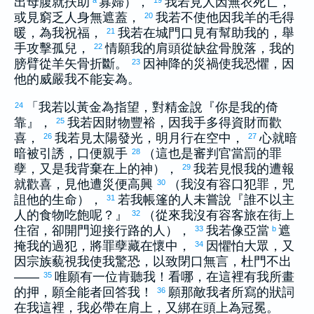
出母腹就扶助
寡婦），
我若見人因無衣死亡，
或見窮乏人身無遮蓋，
我若不使他因我羊的毛得
20
暖，為我祝福，
我若在城門口見有幫助我的，舉
21
手攻擊孤兒，
情願我的肩頭從缺盆骨脫落，我的
22
膀臂從羊矢骨折斷。
因神降的災禍使我恐懼，因
23
他的威嚴我不能妄為。
「我若以黃金為指望，對精金說『你是我的倚
24
靠』，
我若因財物豐裕，因我手多得資財而歡
25
喜，
我若見太陽發光，明月行在空中，
心就暗
26
27
暗被引誘，口便親手
（這也是審判官當罰的罪
28
孽，又是我背棄在上的神），
我若見恨我的遭報
29
就歡喜，見他遭災便高興
（我沒有容口犯罪，咒
30
詛他的生命），
若我帳篷的人未嘗說『誰不以主
31
人的食物吃飽呢？』
（從來我沒有容客旅在街上
32
住宿，卻開門迎接行路的人），
我若像
亞當
遮
33
b
掩我的過犯，將罪孽藏在懷中，
因懼怕大眾，又
34
因宗族藐視我使我驚恐，以致閉口無言，杜門不出
——
唯願有一位肯聽我！看哪，在這裡有我所畫
35
的押，願全能者回答我！
願那敵我者所寫的狀詞
36
在我這裡，我必帶在肩上，又綁在頭上為冠冕。