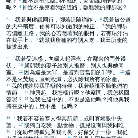
呢？
豈不是禍患臨到不義的，災害臨到作孽的
呢？
神豈不是察看我的道路，數點我的腳步呢？
4
「我若與虛謊同行，腳若追隨詭詐，
我若被公道
5
6
的天平稱度，使神可以知道我的純正，
我的腳步
7
若偏離正路，我的心若隨著我的眼目，若有玷汙沾
在我手上，
就願我所種的有別人吃，我田所產的
8
被拔出來。
「我若受迷惑，向婦人起淫念，在鄰舍的門外蹲
9
伏，
就願我的妻子給別人推磨，別人也與她同
10
室。
因為這是大罪，是審判官當罰的罪孽。
這
11
12
本是火焚燒，直到毀滅，必拔除我所有的家產。
我的僕婢與我爭辯的時候，我若藐視不聽他們的
13
情節，
神興起，我怎樣行呢？他察問，我怎樣回
14
答呢？
造我在腹中的，不也是造他嗎？將他與我
15
摶在腹中的，豈不是一位嗎？
「我若不容貧寒人得其所願，或叫寡婦眼中失
16
望，
或獨自吃我一點食物，孤兒沒有與我同吃
17
（從幼年時孤兒與我同長，好像父子一樣，我從
18
a
19