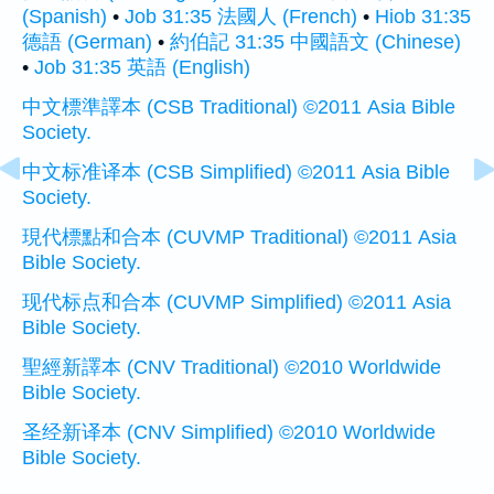
(Spanish)
•
Job 31:35 法國人 (French)
•
Hiob 31:35
德語 (German)
•
約伯記 31:35 中國語文 (Chinese)
•
Job 31:35 英語 (English)
中文標準譯本 (CSB Traditional) ©2011 Asia Bible
Society.
中文标准译本 (CSB Simplified) ©2011 Asia Bible
Society.
現代標點和合本 (CUVMP Traditional) ©2011 Asia
Bible Society.
现代标点和合本 (CUVMP Simplified) ©2011 Asia
Bible Society.
聖經新譯本 (CNV Traditional) ©2010 Worldwide
Bible Society.
圣经新译本 (CNV Simplified) ©2010 Worldwide
Bible Society.