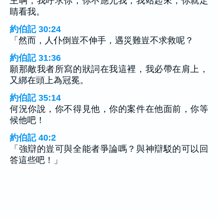
主啊，我呼求你，你不應允我；我站起來，你就定
睛看我。
約伯記 30:24
「然而，人仆倒豈不伸手，遇災難豈不求救呢？
約伯記 31:36
願那敵我者所寫的狀詞在我這裡，我必帶在肩上，
又綁在頭上為冠冕。
約伯記 35:14
何況你說，你不得見他，你的案件在他面前，你等
候他吧！
約伯記 40:2
「強辯的豈可與全能者爭論嗎？與神辯駁的可以回
答這些吧！」