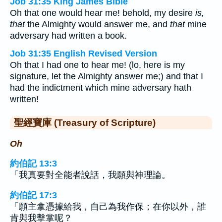
Job 31:35 King James Bible
Oh that one would hear me! behold, my desire
is,
that
the Almighty would answer me, and
that
mine
adversary had written a book.
Job 31:35 English Revised Version
Oh that I had one to hear me! (lo, here is my
signature, let the Almighty answer me;) and that I
had the indictment which mine adversary hath
written!
聖經寶庫 (Treasury of Scripture)
Oh
約伯記 13:3
「我真要對全能者說話，我願與神理論。
約伯記 17:3
「願主拿憑據給我，自己為我作保；在你以外，誰
肯與我擊掌呢？