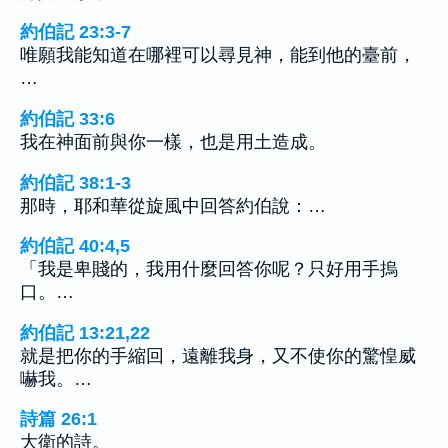
約伯記 23:3-7
唯願我能知道在哪裡可以尋見神，能到他的臺前，
…
約伯記 33:6
我在神面前與你一樣，也是用土造成。
約伯記 38:1-3
那時，耶和華從旋風中回答約伯說：…
約伯記 40:4,5
「我是卑賤的，我用什麼回答你呢？只好用手摀
口。…
約伯記 13:21,22
就是把你的手縮回，遠離我身，又不使你的驚惶威
嚇我。…
詩篇 26:1
大衛的詩。