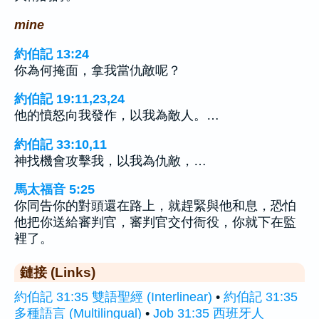
mine
約伯記 13:24
你為何掩面，拿我當仇敵呢？
約伯記 19:11,23,24
他的憤怒向我發作，以我為敵人。…
約伯記 33:10,11
神找機會攻擊我，以我為仇敵，…
馬太福音 5:25
你同告你的對頭還在路上，就趕緊與他和息，恐怕
他把你送給審判官，審判官交付衙役，你就下在監
裡了。
鏈接 (Links)
約伯記 31:35 雙語聖經 (Interlinear)
•
約伯記 31:35
多種語言 (Multilingual)
•
Job 31:35 西班牙人