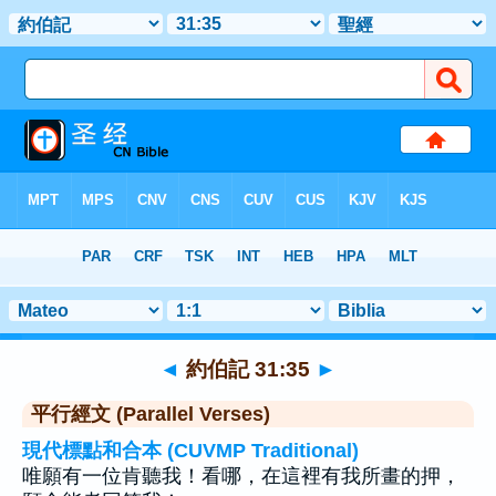
聖經
>
約伯記
>
章 31
> 聖經金句 35
◄
約伯記 31:35
►
平行經文 (Parallel Verses)
現代標點和合本 (CUVMP Traditional)
唯願有一位肯聽我！看哪，在這裡有我所畫的押，