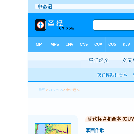
圣经
>
CUVMPS
> 申命记 32
现代标点和合本 (CUVMP 
摩西作歌