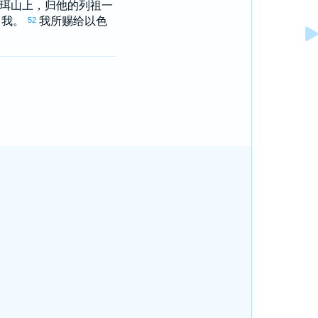
珥
山上，归他的列祖一
了我。
我所赐给
以色
52