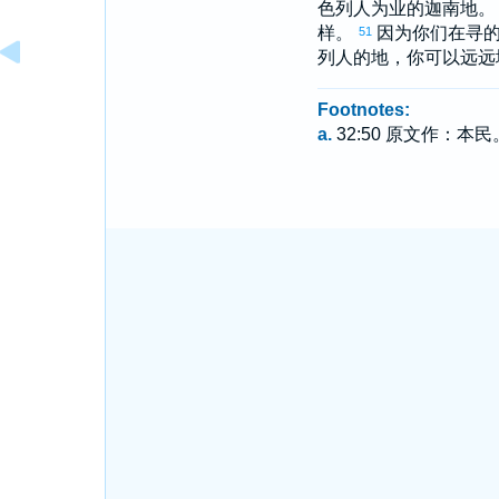
色列
人为业的
迦南
地
样。
因为你们在
寻
51
列
人的地，你可以远远
Footnotes:
a.
32:50 原文作：本民