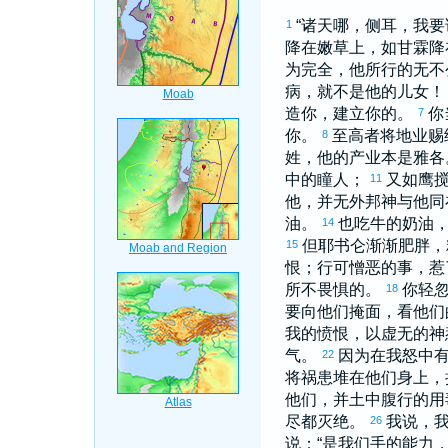
“诸天哪，侧耳，我
1
降在嫩草上，如甘霖降
为完全，他所行的无不
病，就不是他的儿女
造你，建立你的。
你
7
你。
至高者将地业赐
8
姓，他的产业本是
雅各
中的瞳人；
又如鹰
11
他，并无外邦神与他同
油。
也吃牛的奶油
14
但
耶书仑
渐渐肥胖，
15
恨；行可憎恶的事，惹
所不畏惧的。
你轻
18
要向他们掩面，看他们
我的愤恨，以虚无的神
气。
因为在我怒中
22
将祸患堆在他们身上，
他们，并土中腹行的用
尽都灭绝。
我说，
26
说：“是我们手的能力，