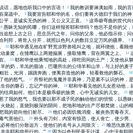
要说话，愿地也听我口中的言语！
我的教训要淋漓如雨，我的言
2
在菜蔬中。
我要宣告耶和华的名，你们要将大德归于我们的神
3
公平，是诚实无伪的神，又公义又正直。
这乖僻弯曲的世代向
5
！
愚昧无知的民哪，你们这样报答耶和华吗？他岂不是你的父，
6
当追想上古之日，思念历代之年。问你的父亲，他必指示你；问
给列邦，将世人分开，就照
以色列
人的数目立定万民的疆界。
9
。
耶和华遇见他在旷野荒凉野兽吼叫之地，就环绕他，看顾
10
搅动巢窝，在雏鹰以上两翅搧展，接取雏鹰，背在两翼之上。
12
在。
耶和华使他乘驾地的高处，得吃田间的土产；又使他从
13
，羊的奶，羊羔的脂油，
巴珊
所出的公绵羊和山羊，与上好的麦
粗壮，光润，踢跳奔跑，便离弃造他的神，轻看救他的磐石。
1
了他的怒气。
所祭祀的鬼魔并非真神，乃是素不认识的神，
17
忽生你的磐石，忘记产你的神。
耶和华看见他的儿女惹动他，
19
的结局如何。他们本是极乖僻的族类，心中无诚实的儿女。
21
惹了我的怒气，我也要以那不成子民的触动他们的愤恨，以愚昧
有火烧起，直烧到极深的阴间，把地和地的出产尽都焚烧，山的
把我的箭向他们射尽。
他们必因饥饿消瘦，被炎热苦毒吞灭
24
毒气害他们。
外头有刀剑，内室有惊恐，使人丧亡，使少男
25
我必将他们分散远方，使他们的名号从人间除灭；
唯恐仇敌惹
27
并非耶和华所行的。”’
因为
以色列
民毫无计谋，心中没有聪
28