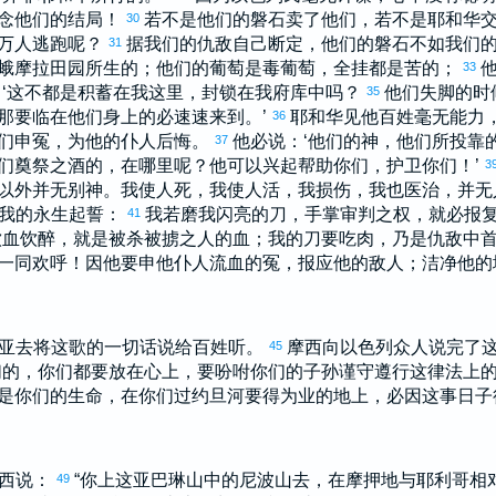
念他们的结局！
若不是他们的磐石卖了他们，若不是耶和华
30
万人逃跑呢？
据我们的仇敌自己断定，他们的磐石不如我们
31
蛾摩拉
田园所生的；他们的葡萄是毒葡萄，全挂都是苦的；
33
‘这不都是积蓄在我这里，封锁在我府库中吗？
他们失脚的时
35
那要临在他们身上的必速速来到。’
耶和华见他百姓毫无能力
36
们申冤，为他的仆人后悔。
他必说：‘他们的神，他们所投靠
37
们奠祭之酒的，在哪里呢？他可以兴起帮助你们，护卫你们！’
3
以外并无别神。我使人死，我使人活，我损伤，我也医治，并无
我的永生起誓：
我若磨我闪亮的刀，手掌审判之权，就必报
41
饮血饮醉，就是被杀被掳之人的血；我的刀要吃肉，乃是仇敌中首
一同欢呼！因他要申他仆人流血的冤，报应他的敌人；洁净他的
亚
去将这歌的一切话说给百姓听。
摩西
向
以色列
众人说完了
45
们的，你们都要放在心上，要吩咐你们的子孙谨守遵行这律法上
是你们的生命，在你们过
约旦
河要得为业的地上，必因这事日子
西
说：
“你上这
亚巴琳
山中的
尼波
山去，在
摩押
地与
耶利哥
相
49