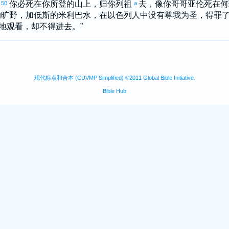
。
你必死在你所登的山上，归你列祖
去，像你哥哥
亚伦
死在
何
50
a
的旷野，
加低斯
的
米利巴
水，在
以色列
人中没有尊我为圣，得罪
地观看，却不得进去。”
。
现代标点和合本 (CUVMP Simplified) ©2011 Global Bible Initiative.
Bible Hub