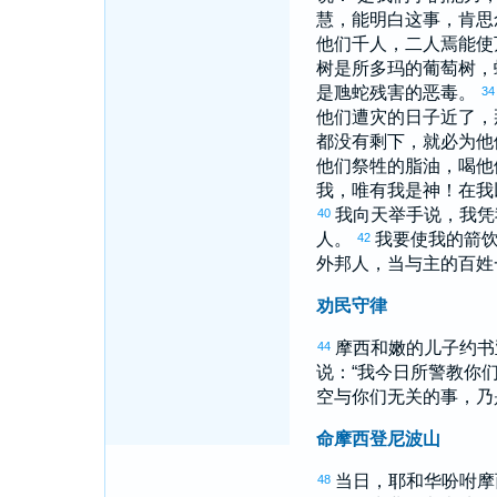
慧，能明白这事，肯思
他们千人，二人焉能使
树是
所多玛
的葡萄树，
是虺蛇残害的恶毒。
34
他们遭灾的日子近了，
都没有剩下，就必为他
他们祭牲的脂油，喝他
我，唯有我是神！在我
我向天举手说，我凭
40
人。
我要使我的箭
42
外邦人，当与主的百姓
劝民守律
摩西
和
嫩
的儿子
约书
44
说：“我今日所警教你
空与你们无关的事，乃
命摩西登尼波山
当日，耶和华吩咐
摩
48