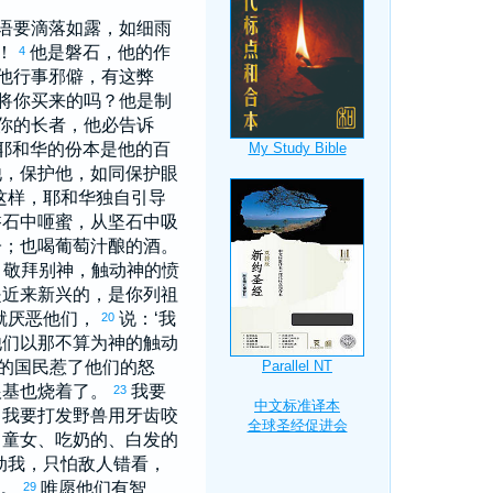
语要滴落如露，如细雨
！
他是磐石，他的作
4
他行事邪僻，有这弊
将你买来的吗？他是制
你的长者，他必告诉
耶和华的份本是他的百
他，保护他，如同保护眼
这样，耶和华独自引导
磐石中咂蜜，从坚石中吸
子；也喝葡萄汁酿的酒。
敬拜别神，触动神的愤
6
是近来新兴的，是你列祖
就厌恶他们，
说：‘我
20
他们以那不算为神的触动
的国民惹了他们的怒
根基也烧着了。
我要
23
。我要打发野兽用牙齿咬
、童女、吃奶的、白发的
动我，只怕敌人错看，
明。
唯愿他们有智
29