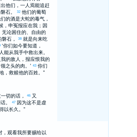
交出他们，一人焉能追赶
的磐石。
他们的葡萄
32
他们的酒是大蛇的毒气，
候，申冤报应在我；因
，无论困住的、自由的
的磐石，
就是向来吃
38
‘你们如今要知道，
9
人能从我手中救出来。
复我的敌人，报应恨我的
领之头的肉。’
你们
43
地，救赎他的百姓。”
这一切的话，
又
46
的话。
因为这不是虚
47
得以长久。”
对，观看我所要赐给
以