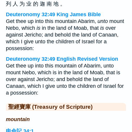
列 人 为 业 的 迦 南 地 。
Deuteronomy 32:49 King James Bible
Get thee up into this mountain Abarim,
unto
mount
Nebo, which
is
in the land of Moab, that
is
over
against Jericho; and behold the land of Canaan,
which I give unto the children of Israel for a
possession:
Deuteronomy 32:49 English Revised Version
Get thee up into this mountain of Abarim, unto
mount Nebo, which is in the land of Moab, that is
over against Jericho; and behold the land of
Canaan, which I give unto the children of Israel for
a possession:
聖經寶庫 (Treasury of Scripture)
mountain
申命記 34:1