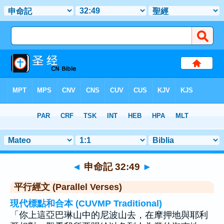
聖經
>
申命記
>
章 32
> 聖經金句 49
◄
申命記 32:49
►
平行經文 (Parallel Verses)
現代標點和合本 (CUVMP Traditional)
「你上這亞巴琳山中的尼波山去，在摩押地與耶利