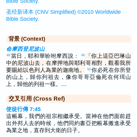
Bible Society.
圣经新译本 (CNV Simplified) ©2010 Worldwide
Bible Society.
背景 (Context)
命摩西登尼波山
當日，耶和華吩咐摩西說：
「你上這亞巴琳山
48
49
中的尼波山去，在摩押地與耶利哥相對，觀看我所
要賜給以色列人為業的迦南地。
你必死在你所登
50
的山上，歸你列祖去，像你哥哥亞倫死在何珥山
上，歸他的列祖一樣。…
交叉引用 (Cross Ref)
使徒行傳 7:45
這帳幕，我們的祖宗相繼承受。當神在他們面前趕
出外邦人去的時候，他們同約書亞把帳幕搬進承受
為業之地，直存到大衛的日子。