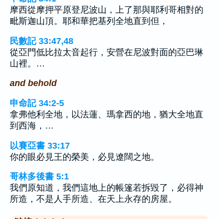
摩西從摩押平原登尼波山，上了那與耶利哥相對的
毗斯迦山頂。耶和華把基列全地直到但，
民數記 33:47,48
從亞門低比拉太音起行，安營在尼波對面的亞巴琳
山裡。…
and behold
申命記 34:2-5
拿弗他利全地，以法蓮、瑪拿西的地，猶大全地直
到西海，…
以賽亞書 33:17
你的眼必見王的榮美，必見遼闊之地。
哥林多後書 5:1
我們原知道，我們這地上的帳篷若拆毀了，必得神
所造，不是人手所造、在天上永存的房屋。