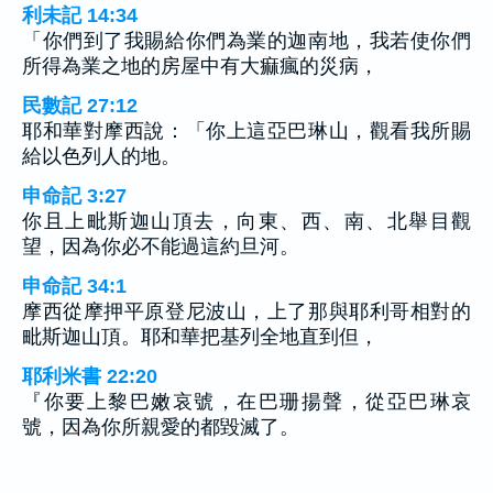
利未記 14:34
「你們到了我賜給你們為業的迦南地，我若使你們
所得為業之地的房屋中有大痲瘋的災病，
民數記 27:12
耶和華對摩西說：「你上這亞巴琳山，觀看我所賜
給以色列人的地。
申命記 3:27
你且上毗斯迦山頂去，向東、西、南、北舉目觀
望，因為你必不能過這約旦河。
申命記 34:1
摩西從摩押平原登尼波山，上了那與耶利哥相對的
毗斯迦山頂。耶和華把基列全地直到但，
耶利米書 22:20
『你要上黎巴嫩哀號，在巴珊揚聲，從亞巴琳哀
號，因為你所親愛的都毀滅了。