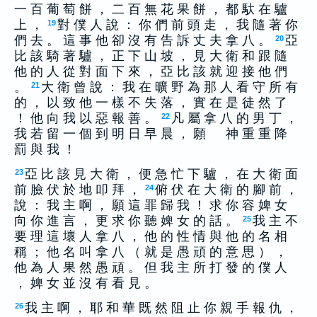
一 百 葡 萄 餅 ， 二 百 無 花 果 餅 ， 都 馱 在 驢
上 ，
對 僕 人 說 ： 你 們 前 頭 走 ， 我 隨 著 你
19
們 去 。 這 事 他 卻 沒 有 告 訴 丈 夫 拿 八 。
亞
20
比 該 騎 著 驢 ， 正 下 山 坡 ， 見 大 衛 和 跟 隨
他 的 人 從 對 面 下 來 ， 亞 比 該 就 迎 接 他 們
。
大 衛 曾 說 ： 我 在 曠 野 為 那 人 看 守 所 有
21
的 ， 以 致 他 一 樣 不 失 落 ， 實 在 是 徒 然 了
！ 他 向 我 以 惡 報 善 。
凡 屬 拿 八 的 男 丁 ，
22
我 若 留 一 個 到 明 日 早 晨 ， 願 神 重 重 降
罰 與 我 ！
亞 比 該 見 大 衛 ， 便 急 忙 下 驢 ， 在 大 衛 面
23
前 臉 伏 於 地 叩 拜 ，
俯 伏 在 大 衛 的 腳 前 ，
24
說 ： 我 主 啊 ， 願 這 罪 歸 我 ！ 求 你 容 婢 女
向 你 進 言 ， 更 求 你 聽 婢 女 的 話 。
我 主 不
25
要 理 這 壞 人 拿 八 ， 他 的 性 情 與 他 的 名 相
稱 ； 他 名 叫 拿 八 （ 就 是 愚 頑 的 意 思 ） ，
他 為 人 果 然 愚 頑 。 但 我 主 所 打 發 的 僕 人
， 婢 女 並 沒 有 看 見 。
我 主 啊 ， 耶 和 華 既 然 阻 止 你 親 手 報 仇 ，
26