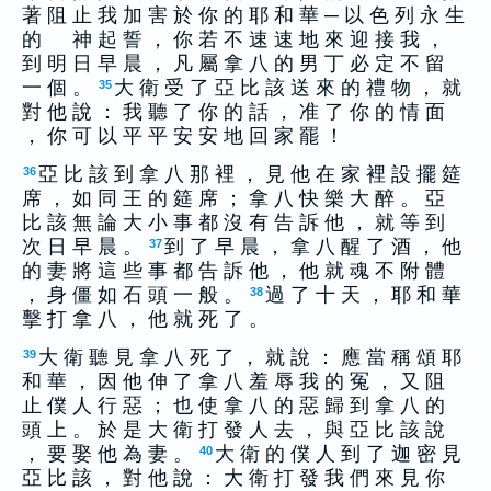
著 阻 止 我 加 害 於 你 的 耶 和 華 ─ 以 色 列 永 生
的 神 起 誓 ， 你 若 不 速 速 地 來 迎 接 我 ，
到 明 日 早 晨 ， 凡 屬 拿 八 的 男 丁 必 定 不 留
一 個 。
大 衛 受 了 亞 比 該 送 來 的 禮 物 ， 就
35
對 他 說 ： 我 聽 了 你 的 話 ， 准 了 你 的 情 面
， 你 可 以 平 平 安 安 地 回 家 罷 ！
亞 比 該 到 拿 八 那 裡 ， 見 他 在 家 裡 設 擺 筵
36
席 ， 如 同 王 的 筵 席 ； 拿 八 快 樂 大 醉 。 亞
比 該 無 論 大 小 事 都 沒 有 告 訴 他 ， 就 等 到
次 日 早 晨 。
到 了 早 晨 ， 拿 八 醒 了 酒 ， 他
37
的 妻 將 這 些 事 都 告 訴 他 ， 他 就 魂 不 附 體
， 身 僵 如 石 頭 一 般 。
過 了 十 天 ， 耶 和 華
38
擊 打 拿 八 ， 他 就 死 了 。
大 衛 聽 見 拿 八 死 了 ， 就 說 ： 應 當 稱 頌 耶
39
和 華 ， 因 他 伸 了 拿 八 羞 辱 我 的 冤 ， 又 阻
止 僕 人 行 惡 ； 也 使 拿 八 的 惡 歸 到 拿 八 的
頭 上 。 於 是 大 衛 打 發 人 去 ， 與 亞 比 該 說
， 要 娶 他 為 妻 。
大 衛 的 僕 人 到 了 迦 密 見
40
亞 比 該 ， 對 他 說 ： 大 衛 打 發 我 們 來 見 你