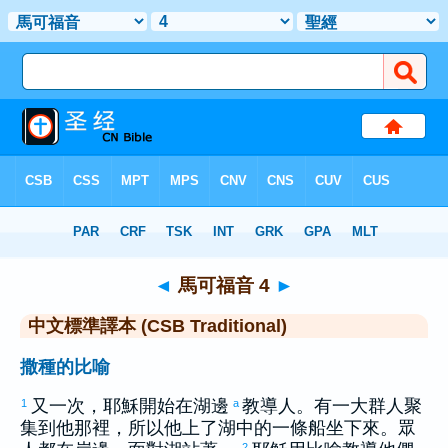
聖經
>
CSBT
> 馬可福音 4
◄
馬可福音 4
►
中文標準譯本 (CSB Traditional)
撒種的比喻
又一次，耶穌開始在湖邊
教導人。有一大群人聚
1
a
集到他那裡，所以他上了湖中的一條船坐下來。眾
2