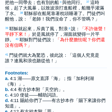
把他一同帶去；也有別的船
與他同行。
這時
o
37
候，起了大風暴，以致波浪打進船裡，船幾乎灌滿
了水。
耶穌卻在船尾靠著枕頭睡著了。門徒們叫
38
醒他，說：「老師！我們沒命了，你不管嗎？」
耶穌就起來，斥責了風，對浪
說：
「
不
許
做聲
！
39
p
平靜
下來
！
」
於是風就停了，湖面就變得一片平
靜。
耶穌對門徒們說：
「
為什麼
膽怯
呢
？
你們
還
40
沒有
信
嗎
？
」
門徒們就大為驚恐，彼此說：「這個人究竟是
41
誰？連風和浪也聽從他！」
Footnotes:
a.
4:1 湖——原文直譯「海」；指「加利利湖
（海）」。
b.
4:4 有古抄本附「天空的」。
c.
4:10 使徒——輔助詞語。
d.
4:11 賜給你們了——有古抄本作「賜下來讓你們
知道」。
e.
4:12 有古抄本附「罪」。