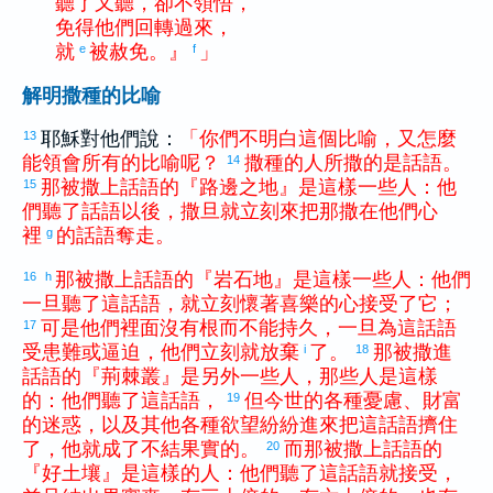
聽
了
又
聽
，
卻
不
領悟
，
免得
他們
回轉
過來
，
就
被
赦免
。
』
」
e
f
解明撒種的比喻
耶穌對他們說：
「
你們
不
明白
這個
比喻
，
又
怎麼
13
能
領會
所有
的
比喻
呢
？
撒種
的
人
所
撒
的
是
話語
。
14
那
被
撒上
話語
的
『
路邊
之
地
』
是
這樣
一些
人
：
他
15
們
聽
了
話語
以後
，
撒旦
就
立刻
來
把
那
撒
在
他們
心
裡
的
話語
奪走
。
g
那
被
撒上
話語
的
『
岩石地
』
是
這樣
一些
人
：
他們
16
h
一旦
聽
了
這
話語
，
就
立刻
懷
著
喜樂
的
心
接受
了
它
；
可是
他們
裡面
沒有
根
而
不
能
持久
，
一旦
為
這
話語
17
受
患難
或
逼迫
，
他們
立刻
就
放棄
了
。
那
被
撒進
i
18
話語
的
『
荊棘叢
』
是
另外
一些
人
，
那些
人
是
這樣
的
：
他們
聽
了
這
話語
，
但
今世
的
各種
憂慮
、
財富
19
的
迷惑
，
以及
其他
各種
欲望
紛紛
進來
把
這
話語
擠住
了
，
他
就
成
了
不
結
果實
的
。
而
那
被
撒上
話語
的
20
『
好
土壤
』
是
這樣
的
人
：
他們
聽
了
這
話語
就
接受
，