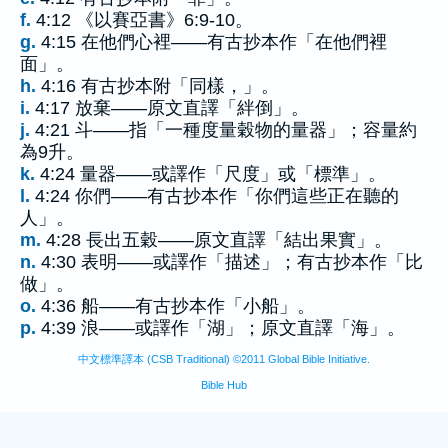
f.
4:12 《以賽亞書》6:9-10。
g.
4:15 在他們心裡——有古抄本作「在他們裡
面」。
h.
4:16 有古抄本附「同樣，」。
i.
4:17 放棄——原文直譯「絆倒」。
j.
4:21 斗——指「一種度量穀物的量器」；容量約
為9升。
k.
4:24 量器——或譯作「尺度」或「標準」。
l.
4:24 你們——有古抄本作「你們這些正在聽的
人」。
m.
4:28 長出五穀——原文直譯「結出果實」。
n.
4:30 表明——或譯作「描述」；有古抄本作「比
做」。
o.
4:36 船——有古抄本作「小船」。
p.
4:39 浪——或譯作「湖」；原文直譯「海」。
中文標準譯本 (CSB Traditional) ©2011 Global Bible Initiative.
Bible Hub