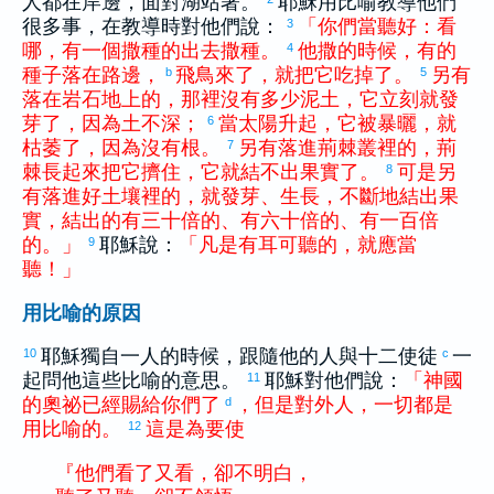
人都在岸邊，面對湖站著。
耶穌用比喻教導他們
很多事，在教導時對他們說：
「
你們
當
聽好
：
看
3
哪
，
有
一
個
撒種
的
出去
撒種
。
他
撒
的
時候
，
有的
4
種子
落
在
路邊
，
飛鳥
來
了
，
就
把
它
吃掉
了
。
另
有
b
5
落
在
岩石地
上
的
，
那裡
沒有
多少
泥土
，
它
立刻
就
發
芽
了
，
因為
土
不
深
；
當
太陽
升起
，
它
被
暴曬
，
就
6
枯萎
了
，
因為
沒有
根
。
另
有
落進
荊棘叢
裡
的
，
荊
7
棘
長
起來
把
它
擠住
，
它
就
結
不
出
果實
了
。
可是
另
8
有
落進
好
土壤
裡
的
，
就
發芽
、
生長
，
不斷
地
結出
果
實
，
結出
的
有
三十
倍
的
、
有
六十
倍
的
、
有
一百
倍
的
。
」
耶穌說：
「
凡是
有
耳
可
聽
的
，
就
應當
9
聽
！
」
用比喻的原因
耶穌獨自一人的時候，跟隨他的人與十二使徒
一
10
c
起問他這些比喻的意思。
耶穌對他們說：
「
神國
11
的
奧祕
已經
賜給
你們
了
，
但是
對
外人
，
一切
都
是
d
用
比喻
的
。
這
是
為
要
使
12
『
他們
看
了
又
看
，
卻
不
明白
，