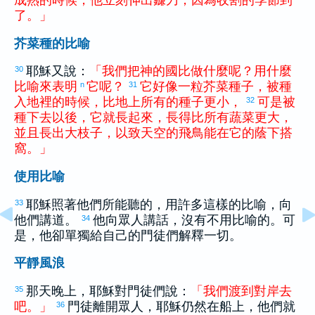
成熟
的
時候
，
他
立刻
伸出
鐮刀
，
因為
收割
的
季節
到
了
。
」
芥菜種的比喻
耶穌又說：
「
我們
把
神
的
國
比做
什麼
呢
？
用
什麼
30
比喻
來
表明
它
呢
？
它
好像
一
粒
芥菜
種子
，
被
種
n
31
入
地
裡
的
時候
，
比
地上
所有
的
種子
更
小
，
可是
被
32
種
下去
以後
，
它
就
長
起來
，
長
得
比
所有
蔬菜
更
大
，
並且
長出
大
枝子
，
以致
天空
的
飛鳥
能
在
它
的
蔭
下
搭
窩
。
」
使用比喻
耶穌照著他們所能聽的，用許多這樣的比喻，向
33
他們講道。
他向眾人講話，沒有不用比喻的。可
34
是，他卻單獨給自己的門徒們解釋一切。
平靜風浪
那天晚上，耶穌對門徒們說：
「
我們
渡
到
對岸
去
35
吧
。
」
門徒離開眾人，耶穌仍然在船上，他們就
36