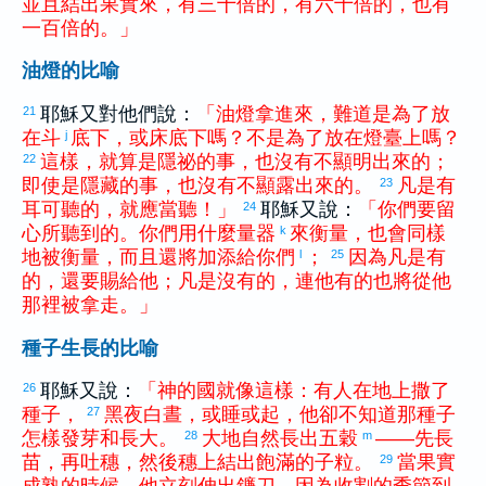
並且
結出
果實
來
，
有
三十
倍
的
，
有
六十
倍
的
，
也
有
一百
倍
的
。
」
油燈的比喻
耶穌又對他們說：
「
油燈
拿
進來
，
難道
是
為了
放
21
在
斗
底下
，
或
床
底下
嗎
？
不
是
為了
放
在
燈臺
上
嗎
？
j
這樣
，
就算
是
隱祕
的
事
，
也
沒有
不
顯明
出來
的
；
22
即使
是
隱藏
的
事
，
也
沒有
不
顯露
出來
的
。
凡是
有
23
耳
可
聽
的
，
就
應當
聽
！
」
耶穌又說：
「
你們
要
留
24
心
所
聽到
的
。
你們
用
什麼
量器
來
衡量
，
也
會
同樣
k
地
被
衡量
，
而且
還
將
加添
給
你們
；
因為
凡是
有
l
25
的
，
還
要
賜給
他
；
凡是
沒有
的
，
連
他
有
的
也
將
從
他
那裡
被
拿走
。
」
種子生長的比喻
耶穌又說：
「
神
的
國
就像
這樣
：
有人
在
地上
撒
了
26
種子
，
黑夜
白晝
，
或
睡
或
起
，
他
卻
不
知道
那
種子
27
怎樣
發芽
和
長大
。
大地
自然
長出
五穀
——
先
長
28
m
苗
，
再
吐
穗
，
然後
穗
上
結出
飽滿
的
子粒
。
當
果實
29