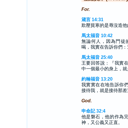
For.
箴言 14:31
欺壓貧寒的是辱沒造他
馬太福音 10:42
無論何人，因為門徒
喝，我實在告訴你們：
馬太福音 25:40
王要回答說：『我實
中一個最小的身上，就
約翰福音 13:20
我實實在在地告訴你
接待我，就是接待那差
God.
申命記 32:4
他是磐石，他的作為
神，又公義又正直。