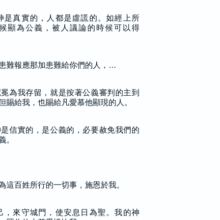
神是真實的，人都是虛謊的。如經上所
候顯為公義，被人議論的時候可以得
患難報應那加患難給你們的人，…
冠冕為我存留，就是按著公義審判的主到
但賜給我，也賜給凡愛慕他顯現的人。
神是信實的，是公義的，必要赦免我們的
義。
為這百姓所行的一切事，施恩於我。
己，來守城門，使安息日為聖。我的神