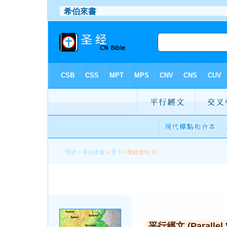
聖經
>
希伯來書
>
章 6
> 聖經金句 10
平行經文 (Parallel 