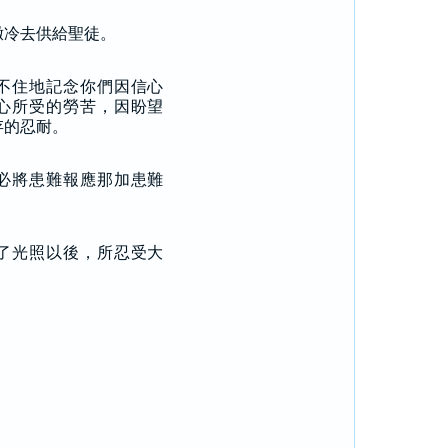
撒冷去供給聖徒。
不住地記念你們因信心
心所受的勞苦，因盼望
存的忍耐。
必將患難報應那加患難
了光照以後，所忍受大