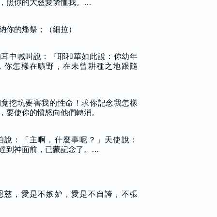
，照你的大慈愛憐恤我。…
納你的燔祭；（細拉）
的耳中喊叫說：『耶和華如此說：你幼年
，你怎樣在曠野，在未曾耕種之地跟隨
們竟挖坑要害我的性命！求你記念我怎樣
，要使你的憤怒向他們轉消。
怕說：「主啊，什麼事呢？」天使說：
達到神面前，已蒙記念了。…
恩慈，愛是不嫉妒，愛是不自誇，不張