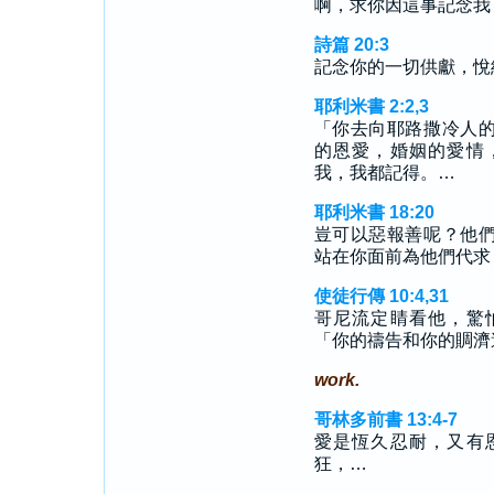
啊，求你因這事記念我
詩篇 20:3
記念你的一切供獻，悅
耶利米書 2:2,3
「你去向耶路撒冷人
的恩愛，婚姻的愛情
我，我都記得。…
耶利米書 18:20
豈可以惡報善呢？他
站在你面前為他們代求
使徒行傳 10:4,31
哥尼流定睛看他，驚
「你的禱告和你的賙濟
work.
哥林多前書 13:4-7
愛是恆久忍耐，又有
狂，…