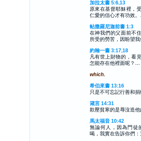
加拉太書 5:6,13
原來在基督耶穌裡，
仁愛的信心才有功效。
帖撒羅尼迦前書 1:3
在神我們的父面前不
所受的勞苦，因盼望我
約翰一書 3:17,18
凡有世上財物的，看
怎能存在他裡面呢？…
which.
希伯來書 13:16
只是不可忘記行善和捐
箴言 14:31
欺壓貧寒的是辱沒造他
馬太福音 10:42
無論何人，因為門徒
喝，我實在告訴你們：