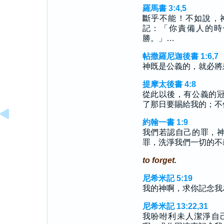
羅馬書 3:4,5
斷乎不能！不如說，
記：「你責備人的時
勝。」…
帖撒羅尼迦後書 1:6,7
神既是公義的，就必將
提摩太後書 4:8
從此以後，有公義的
了那日要賜給我的；不
約翰一書 1:9
我們若認自己的罪，
罪，洗淨我們一切的不
to forget.
尼希米記 5:19
我的神啊，求你記念我
尼希米記 13:22,31
我吩咐利未人潔淨自