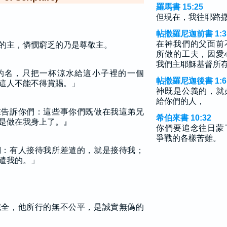
羅馬書 15:25
但現在，我往耶路
帖撒羅尼迦前書 1:3
在神我們的父面前
的主，憐憫窮乏的乃是尊敬主。
所做的工夫，因愛
我們主耶穌基督所
的名，只把一杯涼水給這小子裡的一個
帖撒羅尼迦後書 1:6
這人不能不得賞賜。」
神既是公義的，就
給你們的人，
在告訴你們：這些事你們既做在我這弟兄
希伯來書 10:32
是做在我身上了。』
你們要追念往日蒙
爭戰的各樣苦難。
們：有人接待我所差遣的，就是接待我；
遣我的。」
完全，他所行的無不公平，是誠實無偽的