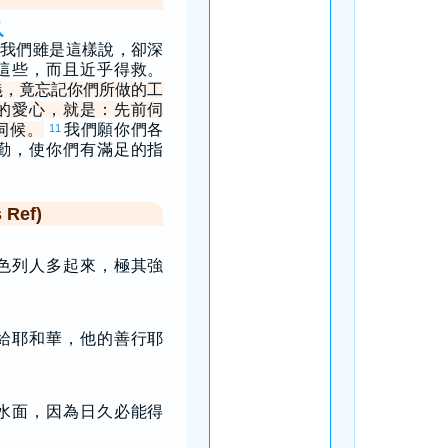
人
我們雖是這樣說，卻深
這些，而且近乎得救。
義，竟忘記你們所做的工
的愛心，就是：先前伺
伺候。
我們願你們各
11
勤，使你們有滿足的指
Ref)
色列人多起來，極其強
給耶和華，他的善行耶
水面，因為日久必能得