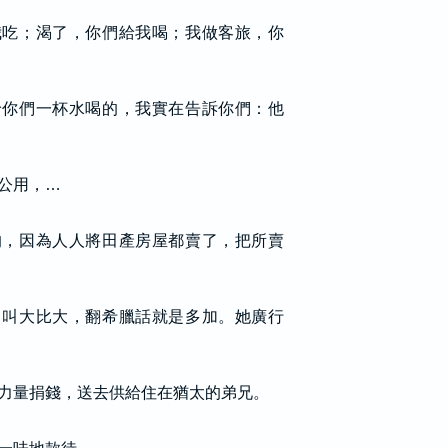
我吃；渴了，你們給我喝；我做客旅，你
給你們一杯水喝的，我實在告訴你們：他
公用，…
的，因為人人將田產房屋都賣了，把所賣
名叫大比大，翻希臘話就是多加。她廣行
力量捐錢，送去供給住在猶太的弟兄。