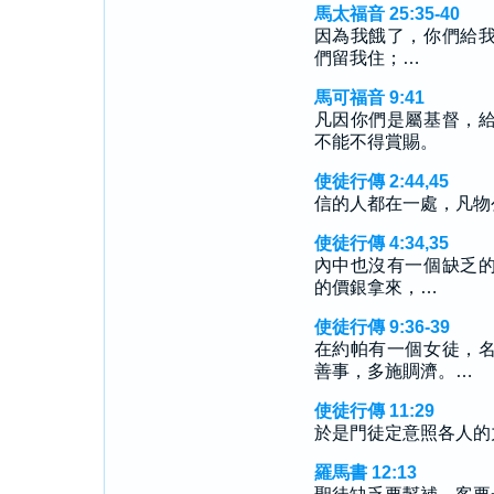
馬太福音 25:35-40
因為我餓了，你們給
們留我住；…
馬可福音 9:41
凡因你們是屬基督，
不能不得賞賜。
使徒行傳 2:44,45
信的人都在一處，凡物
使徒行傳 4:34,35
內中也沒有一個缺乏
的價銀拿來，…
使徒行傳 9:36-39
在約帕有一個女徒，
善事，多施賙濟。…
使徒行傳 11:29
於是門徒定意照各人的
羅馬書 12:13