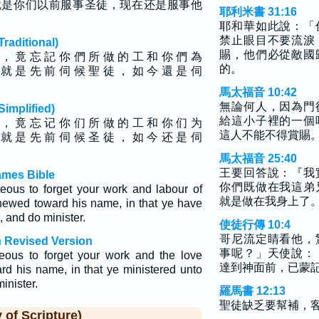
就是你们以前服事圣徒，现在还是服事他
耶利米書 31:16
耶和華如此說：「
禁止眼目不要流淚
ditional)
賜，他們必從敵國
 ， 竟 忘 記 你 們 所 做 的 工 和 你 們 為
的。
 就 是 先 前 伺 候 聖 徒 ， 如 今 還 是 伺
馬太福音 10:42
無論何人，因為門
plified)
給這小子裡的一個
 ， 竟 忘 记 你 们 所 做 的 工 和 你 们 为
這人不能不得賞賜
 就 是 先 前 伺 候 圣 徒 ， 如 今 还 是 伺
馬太福音 25:40
王要回答說：『我
ames Bible
你們既做在我這弟
eous to forget your work and labour of
就是做在我身上了
hewed toward his name, in that ye have
, and do minister.
使徒行傳 10:4
哥尼流定睛看他，
 Revised Version
事呢？」天使說：
teous to forget your work and the love
達到神面前，已蒙
d his name, in that ye ministered unto
minister.
羅馬書 12:13
聖徒缺乏要幫補，
f Scripture)