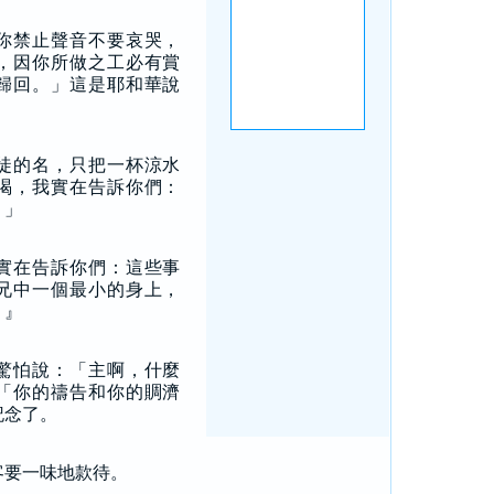
你禁止聲音不要哀哭，
，因你所做之工必有賞
歸回。」這是耶和華說
徒的名，只把一杯涼水
喝，我實在告訴你們：
。」
實在告訴你們：這些事
兄中一個最小的身上，
。』
驚怕說：「主啊，什麼
「你的禱告和你的賙濟
記念了。
客要一味地款待。