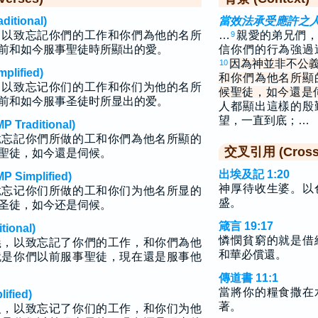
tional)
當效法承受應許之
，以致忘記你們的工作和你們為他的名所
…
親愛的弟兄們，
9
前和如今服事聖徒時所顯出的愛。
信你們的行為強過
因為神並非不公
10
lified)
和你們為他名所顯
，以致忘记你们的工作和你们为他的名所
候聖徒，如今還是
前和如今服事圣徒时所显出的爱。
人都顯出這樣的殷
望，一直到底；…
raditional)
竟忘記你們所做的工和你們為他名所顯的
交叉引用 (Cross 
聖徒，如今還是伺候。
出埃及記 1:20
implified)
神厚待收生婆。以
竟忘记你们所做的工和你们为他名所显的
盛。
圣徒，如今还是伺候。
箴言 19:17
ional)
憐憫貧窮的就是借
義，以致忘記了你們的工作，和你們為他
和華必償還。
就是你們以前服事聖徒，現在還是服事他
傳道書 11:1
當將你的糧食撒在
fied)
著。
义，以致忘记了你们的工作，和你们为他