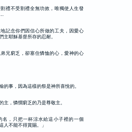
受割禮不受割禮全無功效，唯獨使人生發
…
住地記念你們因信心所做的工夫，因愛心
們主耶穌基督所存的忍耐。
見弟兄窮乏，卻塞住憐恤的心，愛神的心
輸的事，因為這樣的祭是神所喜悅的。
的主，憐憫窮乏的乃是尊敬主。
的名，只把一杯涼水給這小子裡的一個
這人不能不得賞賜。」