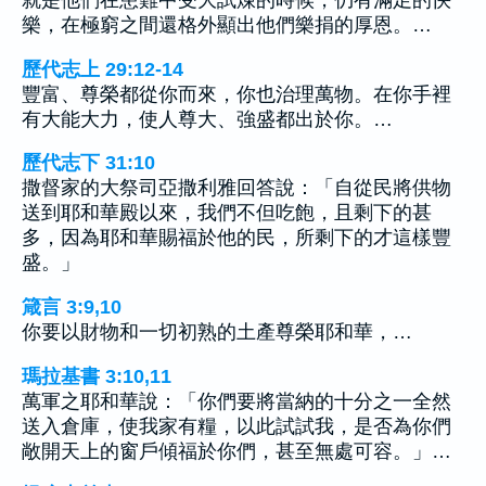
就是他們在患難中受大試煉的時候，仍有滿足的快
樂，在極窮之間還格外顯出他們樂捐的厚恩。…
歷代志上 29:12-14
豐富、尊榮都從你而來，你也治理萬物。在你手裡
有大能大力，使人尊大、強盛都出於你。…
歷代志下 31:10
撒督家的大祭司亞撒利雅回答說：「自從民將供物
送到耶和華殿以來，我們不但吃飽，且剩下的甚
多，因為耶和華賜福於他的民，所剩下的才這樣豐
盛。」
箴言 3:9,10
你要以財物和一切初熟的土產尊榮耶和華，…
瑪拉基書 3:10,11
萬軍之耶和華說：「你們要將當納的十分之一全然
送入倉庫，使我家有糧，以此試試我，是否為你們
敞開天上的窗戶傾福於你們，甚至無處可容。」…