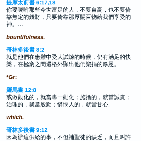
提摩太前書 6:17,18
你要囑咐那些今世富足的人，不要自高，也不要倚
靠無定的錢財，只要倚靠那厚賜百物給我們享受的
神。…
bountifulness.
哥林多後書 8:2
就是他們在患難中受大試煉的時候，仍有滿足的快
樂，在極窮之間還格外顯出他們樂捐的厚恩。
*Gr:
羅馬書 12:8
或做勸化的，就當專一勸化；施捨的，就當誠實；
治理的，就當殷勤；憐憫人的，就當甘心。
which.
哥林多後書 9:12
因為辦這供給的事，不但補聖徒的缺乏，而且叫許