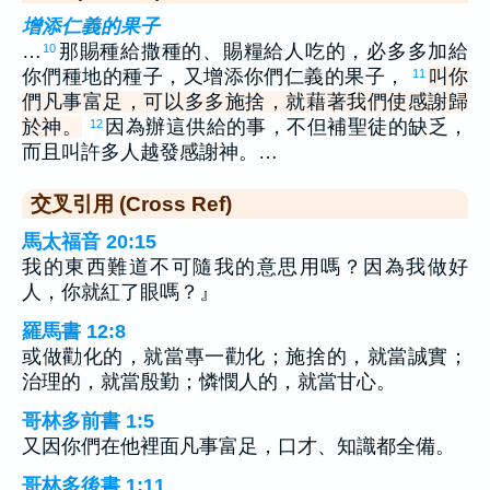
增添仁義的果子
…
那賜種給撒種的、賜糧給人吃的，必多多加給
10
你們種地的種子，又增添你們仁義的果子，
叫你
11
們凡事富足，可以多多施捨，就藉著我們使感謝歸
於神。
因為辦這供給的事，不但補聖徒的缺乏，
12
而且叫許多人越發感謝神。…
交叉引用 (Cross Ref)
馬太福音 20:15
我的東西難道不可隨我的意思用嗎？因為我做好
人，你就紅了眼嗎？』
羅馬書 12:8
或做勸化的，就當專一勸化；施捨的，就當誠實；
治理的，就當殷勤；憐憫人的，就當甘心。
哥林多前書 1:5
又因你們在他裡面凡事富足，口才、知識都全備。
哥林多後書 1:11