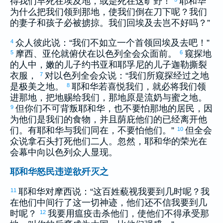
得我们早死在
埃及
地，或是死在这旷野！
耶和华
为什么把我们领到那地，使我们倒在刀下呢？我们
的妻子和孩子必被掳掠。我们回
埃及
去岂不好吗？”
众人彼此说：“我们不如立一个首领回
埃及
去吧！”
4
摩西
、
亚伦
就俯伏在
以色列
全会众面前。
窥探地
5
6
的人中，
嫩
的儿子
约书亚
和
耶孚尼
的儿子
迦勒
撕裂
衣服，
对
以色列
全会众说：“我们所窥探经过之地
7
是极美之地。
耶和华若喜悦我们，就必将我们领
8
进那地，把地赐给我们，那地原是流奶与蜜之地。
但你们不可背叛耶和华，也不要怕那地的居民，因
9
为他们是我们的食物，并且荫庇他们的已经离开他
们。有耶和华与我们同在，不要怕他们。”
但全会
10
众说拿石头打死他们二人。忽然，耶和华的荣光在
会幕中向
以色列
众人显现。
耶和华怒民违逆欲歼灭之
耶和华对
摩西
说：“这百姓藐视我要到几时呢？我
11
在他们中间行了这一切神迹，他们还不信我要到几
时呢？
我要用瘟疫击杀他们，使他们不得承受那
12