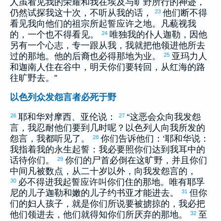
人虽看见我的荣耀和我在
埃及
与旷野所行的神迹，
仍然试探我这十次，不听从我的话，
他们断不得
23
看见我向他们的祖宗所起誓应许之地。凡藐视我
的，一个也不得看见。
唯独我的仆人
迦勒
，因他
24
另有一个心志，专一跟从我，我就把他领进他所去
过的那地。他的后裔也必得那地为业。
亚玛力
人
25
和
迦南
人住在谷中，明天你们要转回，从
红
海的路
往旷野去。”
以色列众发怨言者必死于野
耶和华对
摩西
、
亚伦
说：
“这恶会众向我发怨
26
27
言，我忍耐他们要到几时呢？
以色列
人向我所发的
怨言，我都听见了。
你们告诉他们：‘耶和华说：
28
我指着我的永生起誓：我必要照你们达到我耳中的
话待你们。
你们的尸首必倒在这旷野，并且你们
29
中间凡被数点，从二十岁以外，向我发怨言的，
必不得进我起誓应许叫你们住的那地。唯有
耶孚
30
尼
的儿子
迦勒
和
嫩
的儿子
约书亚
才能进去。
但你
31
们的妇人孩子，就是你们所说要被掳掠的，我必把
他们领进去，他们就得知你们所厌弃的那地。
至
32