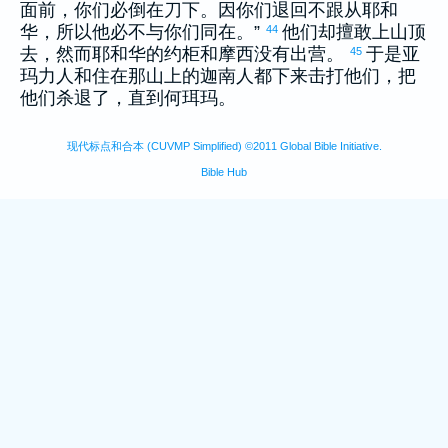
面前，你们必倒在刀下。因你们退回不跟从耶和
华，所以他必不与你们同在。”
他们却擅敢上山顶
44
去，然而耶和华的约柜和
摩西
没有出营。
于是
亚
45
玛力
人和住在那山上的
迦南
人都下来击打他们，把
他们杀退了，直到
何珥玛
。
现代标点和合本 (CUVMP Simplified) ©2011 Global Bible Initiative.
Bible Hub