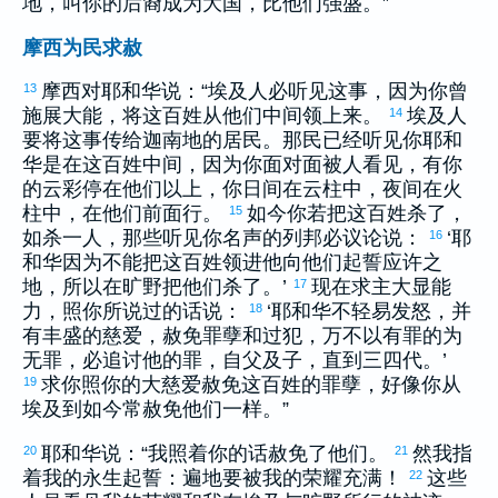
地，叫你的后裔成为大国，比他们强盛。”
摩西为民求赦
摩西
对耶和华说：“
埃及
人必听见这事，因为你曾
13
施展大能，将这百姓从他们中间领上来。
埃及
人
14
要将这事传给
迦南
地的居民。那民已经听见你耶和
华是在这百姓中间，因为你面对面被人看见，有你
的云彩停在他们以上，你日间在云柱中，夜间在火
柱中，在他们前面行。
如今你若把这百姓杀了，
15
如杀一人，那些听见你名声的列邦必议论说：
‘耶
16
和华因为不能把这百姓领进他向他们起誓应许之
地，所以在旷野把他们杀了。’
现在求主大显能
17
力，照你所说过的话说：
‘耶和华不轻易发怒，并
18
有丰盛的慈爱，赦免罪孽和过犯，万不以有罪的为
无罪，必追讨他的罪，自父及子，直到三四代。’
求你照你的大慈爱赦免这百姓的罪孽，好像你从
19
埃及
到如今常赦免他们一样。”
耶和华说：“我照着你的话赦免了他们。
然我指
20
21
着我的永生起誓：遍地要被我的荣耀充满！
这些
22