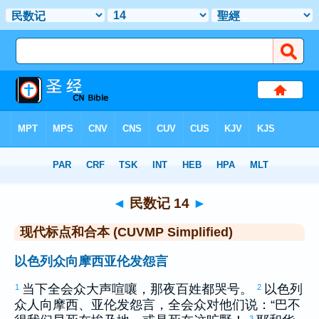
圣经
>
CUVMPS
> 民数记 14
◄
民数记 14
►
现代标点和合本 (CUVMP Simplified)
以色列众向摩西亚伦发怨言
当下全会众大声喧嚷，那夜百姓都哭号。
以色列
1
2
众人向
摩西
、
亚伦
发怨言，全会众对他们说：“巴不
3