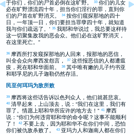
于你们，你们的尸首必倒在这旷野。
你们的儿女
33
必在旷野漂流四十年，担当你们淫行的罪，直到你
们的尸首在旷野消灭。
按你们窥探那地的四十
34
日，一年顶一日，你们要担当罪孽四十年，就知道
我与你们疏远了。’
我耶和华说过，我总要这样待
35
这一切聚集敌我的恶会众。他们必在这旷野消灭，
在这里死亡。”
摩西
所打发窥探那地的人回来，报那地的恶信，
36
叫全会众向
摩西
发怨言，
这些报恶信的人都遭瘟
37
疫，死在耶和华面前。
其中唯有
嫩
的儿子
约书亚
38
和
耶孚尼
的儿子
迦勒
仍然存活。
民至何珥玛为敌所败
摩西
将这些话告诉
以色列
众人，他们就甚悲哀。
39
清早起来，上山顶去，说：“我们在这里，我们有
40
罪了。情愿上耶和华所应许的地方去！”
摩西
41
说：“你们为何违背耶和华的命令呢？这事不能顺利
了！
不要上去，因为耶和华不在你们中间，恐怕
42
你们被仇敌杀败了。
亚玛力
人和
迦南
人都在你们
43