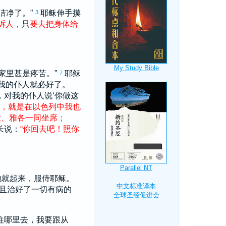
洁净了。”
耶稣伸手摸
3
诉
人
，
只
要
去
把
身体
给
家里甚是疼苦。”
耶稣
7
我的仆人就必好了。
，对我的仆人说‘你做这
，
就是
在
以色列
中
我
也
撒
、
雅各
一同
坐席
；
长说：
“
你
回去
吧
！
照
你
她就起来，服侍耶稣。
且治好了一切有病的
往哪里去，我要跟从