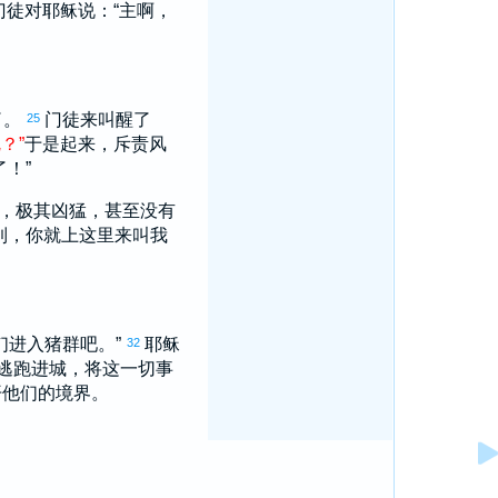
门徒对耶稣说：“主啊，
了。
门徒来叫醒了
25
呢
？
”
于是起来，斥责风
！”
，极其凶猛，甚至没有
到，你就上这里来叫我
们进入猪群吧。”
耶稣
32
逃跑进城，将这一切事
开他们的境界。