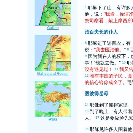
耶稣下了山，有许多
1
他，说：
“
我
肯
，
你
洁
祭司
察看
，
献上
摩西
所
治百夫长的仆人
耶稣进了
迦百农
，有
5
说：
“
我
去
医治
他
。
”
8
因为我在人的权下，也
9
事！’他就去做。”
耶
10
没有
遇见
过
！
我
又
11
唯有
本
国
的
子民
，
竟
12
的
信心
给
你
成全
了
。
”
医彼得岳母
耶稣到了
彼得
家里，
14
到了晚上，有人带着
16
人。
这是要应验先
17
耶稣见许多人围着他
18