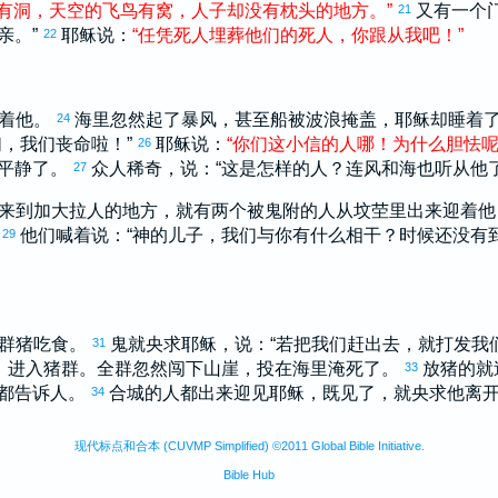
有
洞
，
天空
的
飞鸟
有
窝
，
人子
却
没有
枕
头
的
地方
。
”
又有一个
21
亲。”
耶稣说：
“
任凭
死人
埋葬
他们
的
死人
，
你
跟从
我
吧
！
”
22
跟着他。
海里忽然起了暴风，甚至船被波浪掩盖，耶稣却睡着
24
们，我们丧命啦！”
耶稣说：
“
你们
这
小
信
的
人
哪
！
为什么
胆怯
26
平静了。
众人稀奇，说：“这是怎样的人？连风和海也听从他了
27
来到
加大拉
人的地方，就有两个被鬼附的人从坟茔里出来迎着他
。
他们喊着说：“神的儿子，我们与你有什么相干？时候还没有
29
大群猪吃食。
鬼就央求耶稣，说：“若把我们赶出去，就打发我
31
，进入猪群。全群忽然闯下山崖，投在海里淹死了。
放猪的就
33
都告诉人。
合城的人都出来迎见耶稣，既见了，就央求他离
34
现代标点和合本 (CUVMP Simplified) ©2011 Global Bible Initiative.
Bible Hub