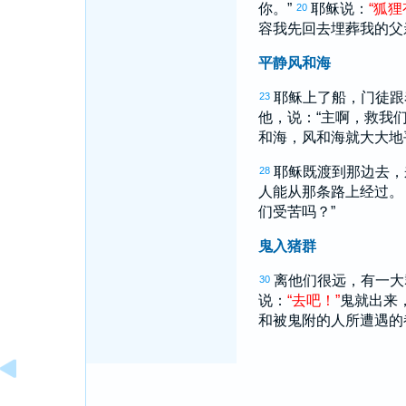
你。”
耶稣说：
“
狐狸
20
容我先回去埋葬我的父
平静风和海
耶稣上了船，门徒
23
他，说：“主啊，救我
和海，风和海就大大地
耶稣既渡到那边去，
28
人能从那条路上经过
们受苦吗？”
鬼入猪群
离他们很远，有一
30
说：
“
去
吧
！
”
鬼就出来
和被鬼附的人所遭遇的