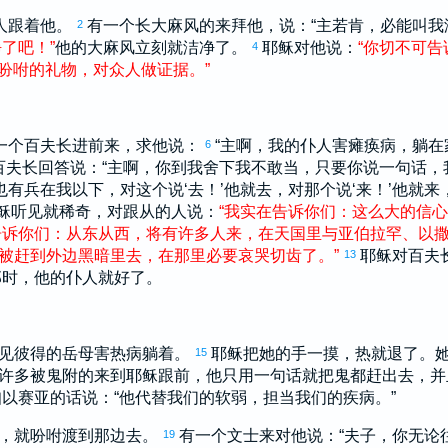
人跟着他。
有一个长大麻风的来拜他，说：“主若肯，必能叫我
2
净
了
吧
！
”
他的大麻风立刻就洁净了。
耶稣对他说：
“
你
切
不
可
告
4
吩咐
的
礼物
，
对
众人
做
证据
。
”
一个百夫长进前来，求他说：
“主啊，我的仆人害瘫痪病，躺在
6
百夫长回答说：“主啊，你到我舍下我不敢当，只要你说一句话，
有兵在我以下，对这个说‘去！’他就去，对那个说‘来！’他就来
稣听见就稀奇，对跟从的人说：
“
我
实在
告诉
你们
：
这么
大
的
信心
告诉
你们
：
从
东
从
西
，
将
有
许多
人
来
，
在
天
国
里
与
亚伯拉罕
、
以
被
赶
到
外边
黑暗
里
去
，
在
那里
必
要
哀哭
切齿
了
。
”
耶稣对百夫
13
那时，他的仆人就好了。
见
彼得
的岳母害热病躺着。
耶稣把她的手一摸，热就退了。
15
许多被鬼附的来到耶稣跟前，他只用一句话就把鬼都赶出去，并
知
以赛亚
的话说：“他代替我们的软弱，担当我们的疾病。”
，就吩咐渡到那边去。
有一个文士来对他说：“夫子，你无论
19