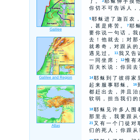
了 。
耶 稣 伸 手 摸 他
3
你 切 不 可 告 诉 人 ， 
耶 稣 进 了 迦 百 农 ，
5
， 甚 是 疼 苦 。
耶 稣
7
要 你 说 一 句 话 ， 我 
去 ！ 他 就 去 ； 对 那 
就 希 奇 ， 对 跟 从 的 
遇 见 过 。
我 又 告 
11
一 同 坐 席 ；
惟 有 
12
百 夫 长 说 ： 你 回 去 
耶 稣 到 了 彼 得 家 
14
起 来 服 事 耶 稣 。
16
都 赶 出 去 ， 并 且 治 
软 弱 ， 担 当 我 们 的
耶 稣 见 许 多 人 围 
18
那 里 去 ， 我 要 跟 从
又 有 一 个 门 徒 对 
21
们 的 死 人 ； 你 跟 从