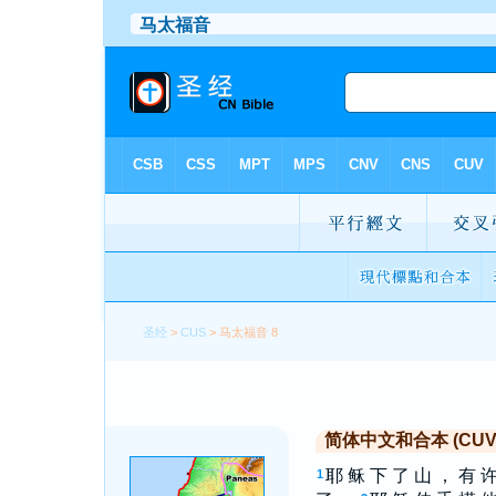
圣经
>
CUS
> 马太福音 8
简体中文和合本 (CUV Si
耶 稣 下 了 山 ， 有 许
1