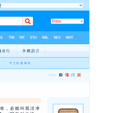
 肯 ， 必 能 叫 我 洁 净