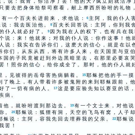
 ， 说 ： 我 肯 ， 你 洁 净 了 罢 ！ 他 的 大 ? 疯 立 刻 就 洁 净 
只 要 去 把 身 体 给 祭 司 察 看 ， 献 上 摩 西 所 吩 咐 的 礼 物 
 有 一 个 百 夫 长 进 前 来 ， 求 他 说 ：
主 阿 ， 我 的 仆 人 害
6
 说 ： 我 去 医 治 他 。
百 夫 长 回 答 说 ： 主 阿 ， 你 到 我 
8
的 仆 人 就 必 好 了 。
因 为 我 在 人 的 权 下 ， 也 有 兵 在 我
9
个 说 ： 来 ！ 他 就 来 ； 对 我 的 仆 人 说 ： 你 作 这 事 ！ 他 
人 说 ： 我 实 在 告 诉 你 们 ， 这 麽 大 的 信 心 ， 就 是 在 以 
诉 你 们 ， 从 东 从 西 ， 将 有 许 多 人 来 ， 在 天 国 里 与 亚 伯
本 国 的 子 民 竟 被 赶 到 外 边 黑 暗 里 去 ， 在 那 里 必 要 哀 哭
罢 ！ 照 你 的 信 心 ， 给 你 成 全 了 。 那 时 ， 他 的 仆 人 就 
里 ， 见 彼 得 的 岳 母 害 热 病 躺 着 。
耶 稣 把 他 的 手 一 摸
15
到 了 晚 上 ， 有 人 带 着 许 多 被 鬼 附 的 来 到 耶 稣 跟 前 ， 他
好 了 一 切 有 病 的 人 。
这 是 要 应 验 先 知 以 赛 亚 的 话 ，
17
 疾 病 。
着 他 ， 就 吩 咐 渡 到 那 边 去 。
有 一 个 文 士 来 ， 对 他 说
19
 你 。
耶 稣 说 ： 狐 狸 有 洞 ， 天 空 的 飞 鸟 有 窝 ， 人 子 却
20
耶 稣 说 ： 主 阿 ， 容 我 先 回 去 埋 葬 我 的 父 亲 。
耶 稣 说
22
 我 罢 ！