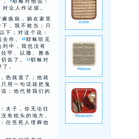
了 。
耶 稣 对 他 说 ：
4
， 对 众 人 作 证 据 。
 瘫 痪 病 ， 躺 在 家 里
舍 下 ， 我 不 敢 当 ； 只
 以 下 ； 对 这 个 说 ：
就 去 作 。
耶 稣 听 见
10
色 列 中 ， 我 也 没 有
 拉 罕 、 以 撒 、 雅 各
 切 齿 了 。
耶 稣 对
13
好 了 。
 ， 热 就 退 了 ； 他 就
 只 用 一 句 话 就 把 鬼
 说 ： 他 代 替 我 们 的
 ： 夫 子 ， 你 无 论 往
 没 有 枕 头 的 地 方 。
 ： 任 凭 死 人 埋 葬 他