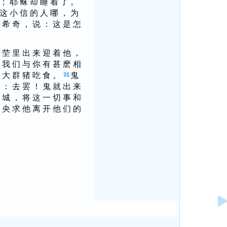
 ； 耶 稣 却 睡 着 了 。
 这 小 信 的 人 哪 ， 为
 希 奇 ， 说 ： 这 是 怎
 茔 里 出 来 迎 着 他 ，
 我 们 与 你 有 甚 麽 相
 大 群 猪 吃 食 。
鬼
31
 ： 去 罢 ！ 鬼 就 出 来
 城 ， 将 这 一 切 事 和
 央 求 他 离 开 他 们 的