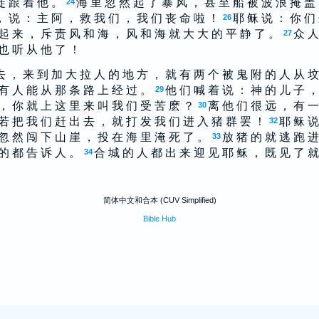
徒 跟 着 他 。
海 里 忽 然 起 了 暴 风 ， 甚 至 船 被 波 浪 掩 盖
24
， 说 ： 主 阿 ， 救 我 们 ， 我 们 丧 命 啦 ！
耶 稣 说 ： 你 们
26
起 来 ， 斥 责 风 和 海 ， 风 和 海 就 大 大 的 平 静 了 。
众 人
27
 也 听 从 他 了 ！
去 ， 来 到 加 大 拉 人 的 地 方 ， 就 有 两 个 被 鬼 附 的 人 从 坟
有 人 能 从 那 条 路 上 经 过 。
他 们 喊 着 说 ： 神 的 儿 子 ，
29
， 你 就 上 这 里 来 叫 我 们 受 苦 麽 ？
离 他 们 很 远 ， 有 一
30
若 把 我 们 赶 出 去 ， 就 打 发 我 们 进 入 猪 群 罢 ！
耶 稣 说
32
忽 然 闯 下 山 崖 ， 投 在 海 里 淹 死 了 。
放 猪 的 就 逃 跑 进
33
 的 都 告 诉 人 。
合 城 的 人 都 出 来 迎 见 耶 稣 ， 既 见 了 就
34
简体中文和合本 (CUV Simplified)
Bible Hub