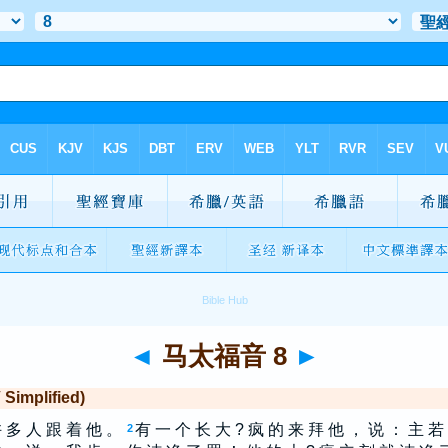
◄
马太福音 8
►
mplified)
 多 人 跟 着 他 。
有 一 个 长 大 ? 疯 的 来 拜 他 ， 说 ： 主 若
2