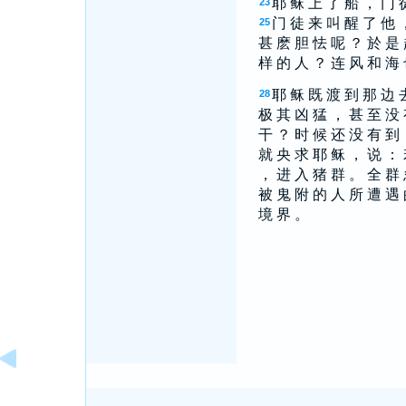
耶 稣 上 了 船 ， 门 
23
门 徒 来 叫 醒 了 他 
25
甚 麽 胆 怯 呢 ？ 於 是 
样 的 人 ？ 连 风 和 海
耶 稣 既 渡 到 那 边 
28
极 其 凶 猛 ， 甚 至 没 
干 ？ 时 候 还 没 有 到 
就 央 求 耶 稣 ， 说 ： 
， 进 入 猪 群 。 全 群 
被 鬼 附 的 人 所 遭 遇
境 界 。