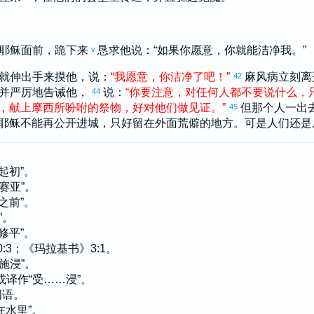
耶稣面前，跪下来
恳求他说：“如果你愿意，你就能洁净我。”
v
就伸出手来摸他，说：
“
我
愿意
，
你
洁净
了
吧
！
”
麻风病立刻离
42
并严厉地告诫他，
说：
“
你
要
注意
，
对
任何
人
都
不要
说
什么
，
44
，
献上
摩西
所
吩咐
的
祭物
，
好
对
他们
做
见证
。
”
但那个人一出
45
耶稣不能再公开进城，只好留在外面荒僻的地方。可是人们还是
“起初”。
以赛亚”。
你之前”。
”。
“修平”。
40:3；《玛拉基书》3:1。
“施浸”。
或译作“受……浸”。
词语。
在水里”。