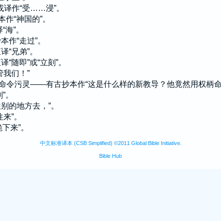
或译作“受……浸”。
抄本作“神国的”。
译“海”。
抄本作“走过”。
直译“兄弟”。
直译“随即”或“立刻”。
管我们！”
…他命令污灵——有古抄本作“这是什么样的新教导？他竟然用权柄命
刻”。
“往别的地方去，”。
往来”。
跪下来”。
中文标准译本 (CSB Simplified) ©2011 Global Bible Initiative.
Bible Hub