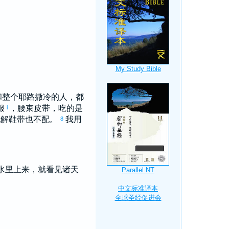
和整个
耶路撒冷
的人，都
服
，腰束皮带，吃的是
i
他解鞋带也不配。
我用
8
水里上来，就看见诸天