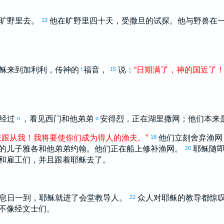
到旷野里去。
他在旷野里四十天，受
撒旦
的试探。他与野兽在
13
稣来到
加利利
，传神的
福音，
说：
“
日期
满
了
，
神
的
国
近
了
l
15
经过
，看见
西门
和他弟弟
安得烈
，正在湖里撒网；他们本来
n
o
来
跟从
我
！
我
将要
使
你们
成为
得
人
的
渔夫
。
”
他们立刻舍弃渔网
18
的儿子
雅各
和他弟弟
约翰
。他们正在船上修补渔网。
耶稣随
20
和雇工们，并且跟着耶稣去了。
息日一到，耶稣就进了会堂教导人。
众人对耶稣的教导都惊
22
不像经文士们。