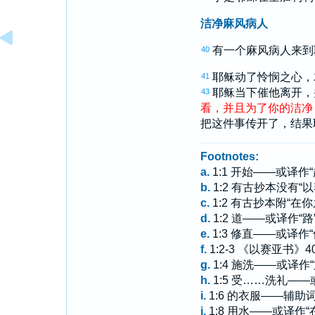
洁净麻风病人
有一个麻风病人来到
40
耶稣动了怜悯之心，
41
耶稣当下催他离开，
43
看
，
并且
为了
你
的
洁净
把这件事传开了，结果
Footnotes:
a.
1:1 开始——或译作
b.
1:2 有古抄本没有“
c.
1:2 有古抄本附“在
d.
1:2 道——或译作“路
e.
1:3 修直——或译作
f.
1:2-3 《以赛亚书》
g.
1:4 施洗——或译作
h.
1:5 受……洗礼——
i.
1:6 的衣服——辅助
j.
1:8 用水——或译作“