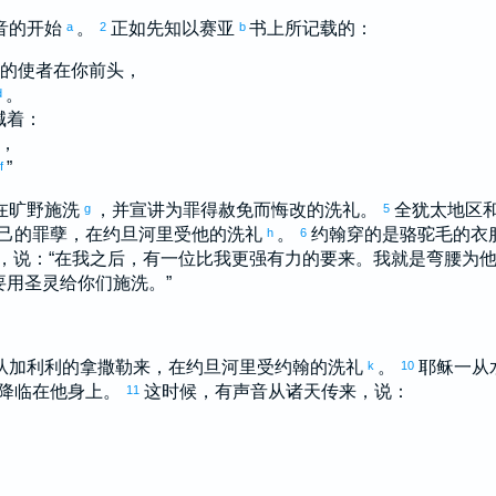
音的开始
。
正如先知
以赛亚
书上所记载的：
a
2
b
我的使者在你前头，
。
d
喊着：
，
”
f
在旷野施洗
，并宣讲为罪得赦免而悔改的洗礼。
全
犹太
地区
g
5
己的罪孽，在
约旦
河里受他的洗礼
。
约翰
穿的是骆驼毛的衣
h
6
，说：“在我之后，有一位比我更强有力的要来。我就是弯腰为
要用圣灵给你们施洗。”
从
加利利
的
拿撒勒
来，在
约旦
河里受
约翰
的洗礼
。
耶稣一从
k
10
降临在他身上。
这时候，有声音从诸天传来，说：
11