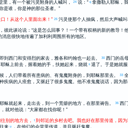
堂里，有一个被污灵附身的人喊叫，
说：“
拿撒勒
人耶稣，
24
q
你是谁，你是神的那位圣者。”
住口
！
从
这个
人
里面
出来
！
”
污灵使那个人抽疯，然后大声喊叫
26
，彼此谈论说：“这是怎么回事？！一个带有权柄的新的教导！
的消息很快地传遍了
加利利
周围所有的地区。
即到
西门
和
安得烈
的家去，
雅各
和
约翰
也一起去。
西门
的岳
30
耶稣上前去，握着她的手，扶她起来，烧就
退了。于是她就服
s
候，人们带着所有患病的、有鬼魔附身的，到耶稣那里去。
33
种疾病的人痊愈，又驱赶了很多鬼魔。他不准鬼魔说话，因为那
耶稣就起来，走出去，到一个荒僻的地方，在那里祷告。
西
36
，就对他说：“大家都在找你呢！”
们
往
别的
地方
去
，
到
邻近
的
乡村
去
吧
。
我
也
好
在
那里
传道
，
因为
t
往来
，在他们的会堂里传道，并且驱赶鬼魔。
u