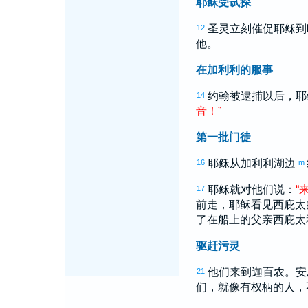
耶稣受试探
圣灵立刻催促耶稣
12
他。
在加利利的服事
约翰
被逮捕以后，耶
14
音
！
”
第一批门徒
耶稣从
加利利
湖边
16
m
耶稣就对他们说：
“
17
前走，耶稣看见
西庇太
了在船上的父亲
西庇太
驱赶污灵
他们来到
迦百农
。安
21
们，就像有权柄的人，