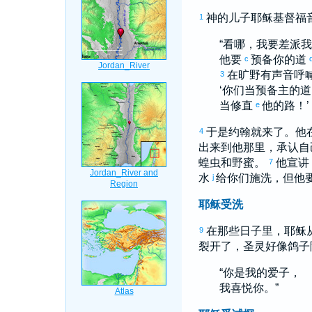
神的儿子耶稣基督福
1
“看哪，我要差派
他要
预备你的道
c
在旷野有声音呼
3
‘你们当预备主的道
当修直
他的路！’
e
于是
约翰
就来了。他
4
出来到他那里，承认自
蝗虫和野蜜。
他宣讲
7
水
给你们施洗，但他
j
耶稣受洗
在那些日子里，耶稣
9
裂开了，圣灵好像鸽子
“你是我的爱子，
我喜悦你。”