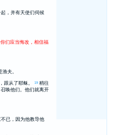
一起，并有天使们伺候
！
你们
应当
悔改
，
相信
福
是渔夫。
，跟从了耶稣。
稍往
19
即召唤他们。他们就离开
叹不已，因为他教导他