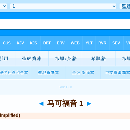
◄
马可福音 1
►
plified)