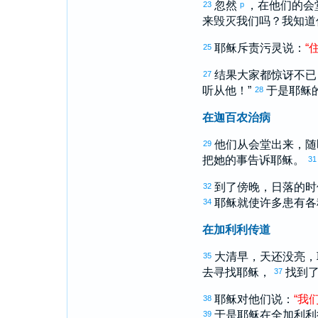
忽然
，在他们的会
23
p
来毁灭我们吗？我知道
耶稣斥责污灵说：
“
25
结果大家都惊讶不已
27
听从他！”
于是耶稣
28
在迦百农治病
他们从会堂出来，随
29
把她的事告诉耶稣。
31
到了傍晚，日落的时
32
耶稣就使许多患有各
34
在加利利传道
大清早，天还没亮，
35
去寻找耶稣，
找到了
37
耶稣对他们说：
“
我
38
于是耶稣在全
加利利
39