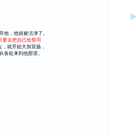
开他，他就被洁净了。
只要
去
把
自己
给
祭司
去，就开始大加宣扬，
从各处来到他那里。