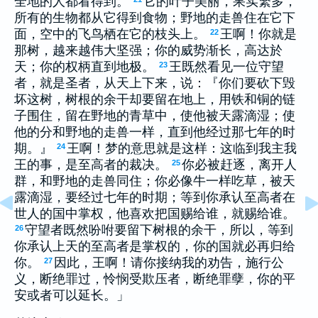
全地的人都看得到。
它的叶子美丽，果实繁多，
所有的生物都从它得到食物；野地的走兽住在它下
面，空中的飞鸟栖在它的枝头上。
王啊！你就是
22
那树，越来越伟大坚强；你的威势渐长，高达於
天；你的权柄直到地极。
王既然看见一位守望
23
者，就是圣者，从天上下来，说：『你们要砍下毁
坏这树，树根的余干却要留在地上，用铁和铜的链
子围住，留在野地的青草中，使他被天露滴湿；使
他的分和野地的走兽一样，直到他经过那七年的时
期。』
王啊！梦的意思就是这样：这临到我主我
24
王的事，是至高者的裁决。
你必被赶逐，离开人
25
群，和野地的走兽同住；你必像牛一样吃草，被天
露滴湿，要经过七年的时期；等到你承认至高者在
世人的国中掌权，他喜欢把国赐给谁，就赐给谁。
守望者既然吩咐要留下树根的余干，所以，等到
26
你承认上天的至高者是掌权的，你的国就必再归给
你。
因此，王啊！请你接纳我的劝告，施行公
27
义，断绝罪过，怜悯受欺压者，断绝罪孽，你的平
安或者可以延长。」