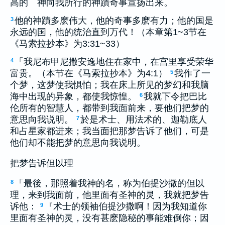
高的 神向我所行的神蹟奇事宣扬出来。
他的神蹟多麽伟大，他的奇事多麽有力；他的国是
3
永远的国，他的统治直到万代！（本章第1~3节在
《马索拉抄本》为3:31~33）
「我尼布甲尼撒安逸地住在家中，在宫里享受荣华
4
富贵。（本节在《马索拉抄本》为4:1）
我作了一
5
个梦，这梦使我惧怕；我在床上所见的梦幻和我脑
海中出现的异象，都使我惊惶。
我就下令把巴比
6
伦所有的智慧人，都带到我面前来，要他们把梦的
意思向我说明。
於是术士、用法术的、迦勒底人
7
和占星家都进来；我当面把那梦告诉了他们，可是
他们却不能把梦的意思向我说明。
把梦告诉但以理
「最後，那照着我神的名，称为伯提沙撒的但以
8
理，来到我面前，他里面有圣神的灵，我就把梦告
诉他：
『术士的领袖伯提沙撒啊！因为我知道你
9
里面有圣神的灵，没有甚麽隐秘的事能难倒你；因