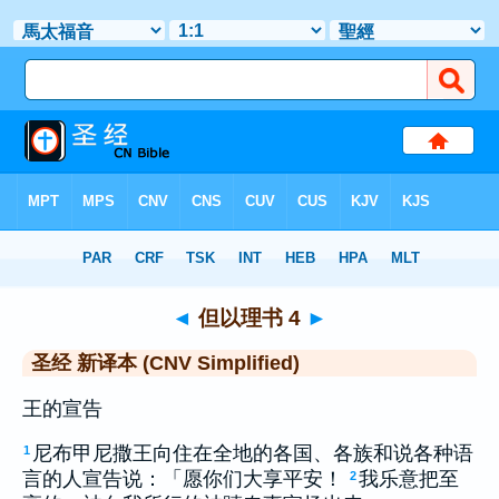
圣经
>
CNVS
> 但以理书 4
◄
但以理书 4
►
圣经 新译本 (CNV Simplified)
王的宣告
尼布甲尼撒王向住在全地的各国、各族和说各种语
1
言的人宣告说：「愿你们大享平安！
我乐意把至
2