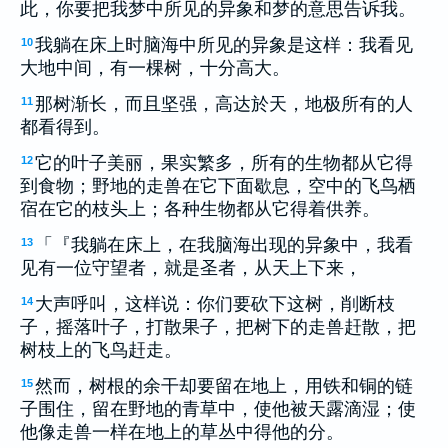
此，你要把我梦中所见的异象和梦的意思告诉我。
我躺在床上时脑海中所见的异象是这样：我看见
10
大地中间，有一棵树，十分高大。
那树渐长，而且坚强，高达於天，地极所有的人
11
都看得到。
它的叶子美丽，果实繁多，所有的生物都从它得
12
到食物；野地的走兽在它下面歇息，空中的飞鸟栖
宿在它的枝头上；各种生物都从它得着供养。
「『我躺在床上，在我脑海出现的异象中，我看
13
见有一位守望者，就是圣者，从天上下来，
大声呼叫，这样说：你们要砍下这树，削断枝
14
子，摇落叶子，打散果子，把树下的走兽赶散，把
树枝上的飞鸟赶走。
然而，树根的余干却要留在地上，用铁和铜的链
15
子围住，留在野地的青草中，使他被天露滴湿；使
他像走兽一样在地上的草丛中得他的分。