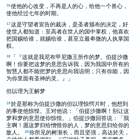
使他的心改变，不再是人的心，给他一个兽心，
16
使他经过七年的时期。
这是守望者宣告的裁决，是圣者颁布的决定，好
17
使世人都知道：至高者在世人的国中掌权，他喜欢
把国赐给谁，就赐给谁，甚至立最卑微的人执掌国
权。
「『这就是我尼布甲尼撒王所作的梦。伯提沙撒
18
啊！你要把这梦的意思告诉我，因为我国中所有的
智慧人都不能把梦的意思向我说明；只有你能，因
为你里面有圣神的灵。』」
但以理为王解梦
於是那称为伯提沙撒的但以理惊愕片时，他想到
19
的事使他惊惶。王对他说：「伯提沙撒啊！别让这
梦和梦的意思使你惊惶。」伯提沙撒回答说：「我
主啊！愿这梦归给憎恨你的人，梦的意思归给你的
敌人。
你所见的树渐长，而且坚强，高达於天，
20
21