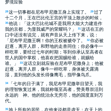
梦境应验
这一切事都在尼布甲尼撒王身上实现了。
过了
28
29
十二个月，王在巴比伦王宫的平顶上散步的时候，
他说：「这大巴比伦城不是我用大能大力建造作
30
我的京都，为显我威严的荣耀吗？」
这话在王的
31
口中还没有说完，就有声音从天上传下来，说：
「尼布甲尼撒王啊！你的王权被褫夺了。
你必被
32
赶逐，离开人群，和野地的走兽同住；你必像牛一
样吃草，要经过七年的时期；等到你承认至高者在
世人的国中掌权，他喜欢把国赐给谁，就赐给
谁。」
这话立刻就应验在尼布甲尼撒身上；他被
33
赶逐，离开人群，像牛一样吃草，身体被天露滴
湿，直到他的头发长得像鹰毛，指甲像鸟爪。
「七年的日子满了，我尼布甲尼撒举目望天，我
34
的理智恢复过来，我就称颂至高者，赞美尊崇活到
永远的 神。他的统治永无穷尽，他的国度直到万
代。
地上所有的居民，在他来说都是虚无；在天上的
35