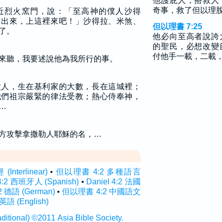
他護庇人，搭救人
奇事，救了但以理
近烈火窯門，說：「至高神的僕人沙得
，出來，上這裡來吧！」沙得拉、米煞、
但以理書 7:25
了。
他必向至高者說誇
的聖民，必想改變
付他手一載，二載
來聽，我要述說他為我所行的事。
太人，生在基利家的大數，長在這城裡；
我們祖宗嚴緊的律法受教；熱心侍奉神，
…
方攻擊拿撒勒人耶穌的名，…
terlinear)
•
但以理書 4:2 多種語言
 4:2 西班牙人 (Spanish)
•
Daniel 4:2 法國
:2 德語 (German)
•
但以理書 4:2 中國語文
 英語 (English)
onal) ©2011 Asia Bible Society.