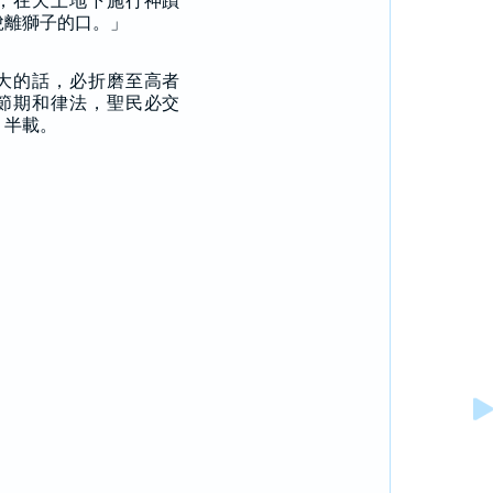
，在天上地下施行神蹟
脫離獅子的口。」
大的話，必折磨至高者
節期和律法，聖民必交
，半載。