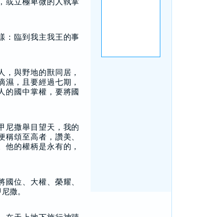
，或立極卑微的人執掌
樣：臨到我主我王的事
。
人，與野地的獸同居，
滴濕，且要經過七期，
人的國中掌權，要將國
甲尼撒舉目望天，我的
便稱頌至高者，讚美、
。他的權柄是永有的，
將國位、大權、榮耀、
甲尼撒。