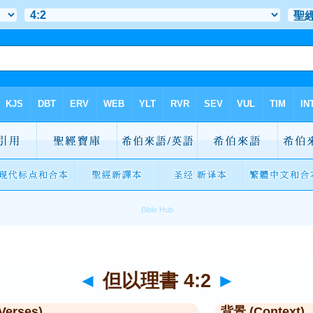
◄
但以理書 4:2
►
Verses)
背景 (Context)