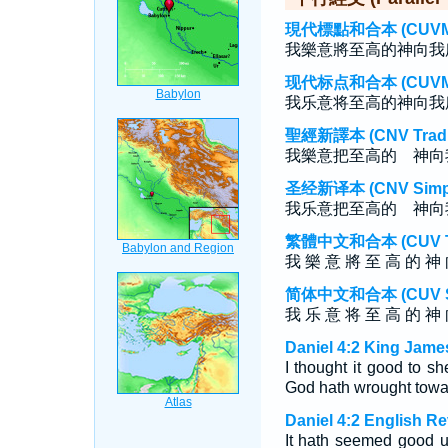
現代標點和合本 (CUVMP T
我樂意將至高的神向我
现代标点和合本 (CUVMP S
我乐意将至高的神向我
聖經新譯本 (CNV Tradit
我樂意把至高的 神向
圣经新译本 (CNV Simpli
我乐意把至高的 神向
繁體中文和合本 (CUV Tra
我 樂 意 將 至 高 的 神 
简体中文和合本 (CUV Sim
我 乐 意 将 至 高 的 神 
Daniel 4:2 King Jame
I thought it good to s
God hath wrought towa
Daniel 4:2 English R
It hath seemed good 