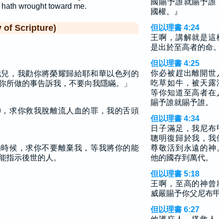
國賜予誰就賜予誰
 hath wrought toward me.
國權。』
f Scripture)
但以理書 4:24
王啊，講解就是這
是出於至高者的命
但以理書 4:25
你必被趕出離開世
我兒，我勸你將榮耀歸給耶和華以色列的
吃草如牛，被天露
你所做的事告訴我，不要向我隱瞞。」
等你知道至高者在
賜予誰就賜予誰。
神，求你救我脫離流人血的罪，我的舌頭
但以理書 4:34
日子滿足，我尼布
聰明復歸於我，我
的時候，求你不要離棄我，等我將你的能
尊敬活到永遠的神
能指示後世的人。
他的國存到萬代。
但以理書 5:18
王啊，至高的神曾
威嚴賜予你父尼布
但以理書 6:27