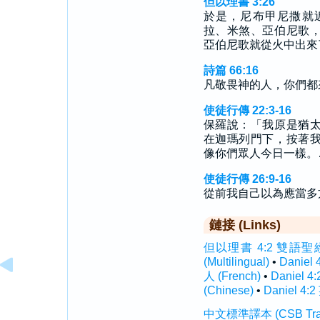
但以理書 3:26
於是，尼布甲尼撒就
拉、米煞、亞伯尼歌
亞伯尼歌就從火中出來
詩篇 66:16
凡敬畏神的人，你們都
使徒行傳 22:3-16
保羅說：「我原是猶
在迦瑪列門下，按著
像你們眾人今日一樣。
使徒行傳 26:9-16
從前我自己以為應當多
鏈接 (Links)
但以理書 4:2 雙語聖經 (In
(Multilingual)
•
Daniel
人 (French)
•
Daniel 4
(Chinese)
•
Daniel 4:2
中文標準譯本 (CSB Traditi