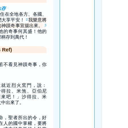
永存
住在全地各方、各國、
們大享平安！
我樂意將
2
的神蹟奇事宣揚出來。
3
他的奇事何其盛！他的
權柄存到萬代！
Ref)
若不看見神蹟奇事，你
撒就近烈火窯門，說：
沙得拉、米煞、亞伯尼
裡來吧！」沙得拉、米
火中出來了。
命，聖者所出的令，好
在人的國中掌權，要將