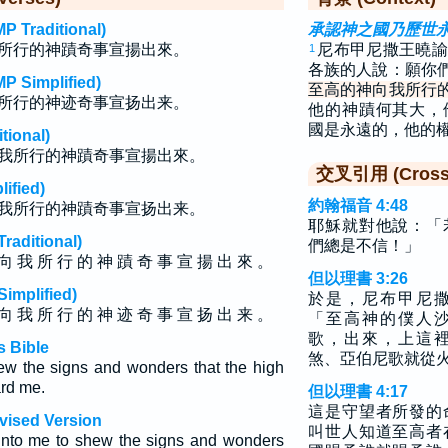
raditional)
承認神之國乃歷世
所行的神蹟奇事宣揚出來。
尼布甲尼撒王曉諭
1
各族的人說：願你
implified)
至高的神向我所行
所行的神迹奇事宣扬出来。
他的神蹟何其大，
國是永遠的，他的
ional)
我所行的神蹟奇事宣揚出來。
交叉引用 (Cross 
fied)
約翰福音 4:48
我所行的神蹟奇事宣扬出来。
耶穌就對他說：「
ditional)
們總是不信！」
向 我 所 行 的 神 蹟 奇 事 宣 揚 出 來 。
但以理書 3:26
plified)
於是，尼布甲尼
向 我 所 行 的 神 迹 奇 事 宣 扬 出 来 。
「至高神的僕人
歌，出來，上這
s Bible
煞、亞伯尼歌就從
hew the signs and wonders that the high
rd me.
但以理書 4:17
這是守望者所發的
evised Version
叫世人知道至高者
unto me to shew the signs and wonders