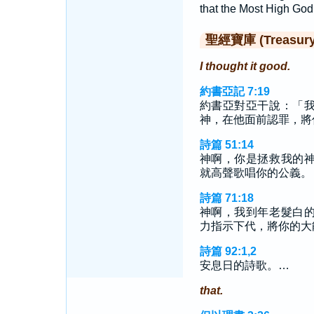
that the Most High God
聖經寶庫 (Treasury o
I thought it good.
約書亞記 7:19
約書亞對亞干說：「
神，在他面前認罪，將
詩篇 51:14
神啊，你是拯救我的
就高聲歌唱你的公義。
詩篇 71:18
神啊，我到年老髮白
力指示下代，將你的大
詩篇 92:1,2
安息日的詩歌。…
that.