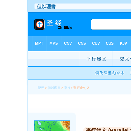
聖經
>
但以理書
>
章 4
> 聖經金句 2
平行經文 (Parallel 