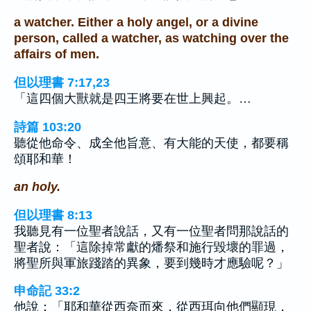
a watcher. Either a holy angel, or a divine
person, called a watcher, as watching over the
affairs of men.
但以理書 7:17,23
「這四個大獸就是四王將要在世上興起。…
詩篇 103:20
聽從他命令、成全他旨意、有大能的天使，都要稱
頌耶和華！
an holy.
但以理書 8:13
我聽見有一位聖者說話，又有一位聖者問那說話的
聖者說：「這除掉常獻的燔祭和施行毀壞的罪過，
將聖所與軍旅踐踏的異象，要到幾時才應驗呢？」
申命記 33:2
他說：「耶和華從西奈而來，從西珥向他們顯現，