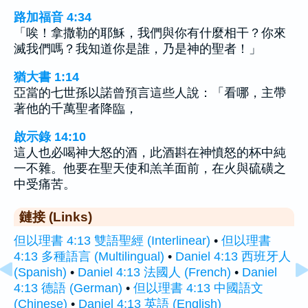
路加福音 4:34
「唉！拿撒勒的耶穌，我們與你有什麼相干？你來
滅我們嗎？我知道你是誰，乃是神的聖者！」
猶大書 1:14
亞當的七世孫以諾曾預言這些人說：「看哪，主帶
著他的千萬聖者降臨，
啟示錄 14:10
這人也必喝神大怒的酒，此酒斟在神憤怒的杯中純
一不雜。他要在聖天使和羔羊面前，在火與硫磺之
中受痛苦。
鏈接 (Links)
但以理書 4:13 雙語聖經 (Interlinear)
•
但以理書
4:13 多種語言 (Multilingual)
•
Daniel 4:13 西班牙人
(Spanish)
•
Daniel 4:13 法國人 (French)
•
Daniel
4:13 德語 (German)
•
但以理書 4:13 中國語文
(Chinese)
•
Daniel 4:13 英語 (English)