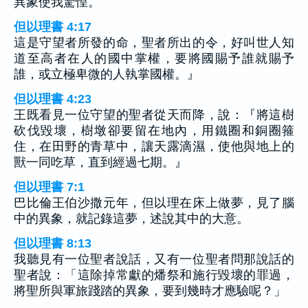
異象使我驚惶。
但以理書 4:17
這是守望者所發的命，聖者所出的令，好叫世人知
道至高者在人的國中掌權，要將國賜予誰就賜予
誰，或立極卑微的人執掌國權。』
但以理書 4:23
王既看見一位守望的聖者從天而降，說：『將這樹
砍伐毀壞，樹墩卻要留在地內，用鐵圈和銅圈箍
住，在田野的青草中，讓天露滴濕，使他與地上的
獸一同吃草，直到經過七期。』
但以理書 7:1
巴比倫王伯沙撒元年，但以理在床上做夢，見了腦
中的異象，就記錄這夢，述說其中的大意。
但以理書 8:13
我聽見有一位聖者說話，又有一位聖者問那說話的
聖者說：「這除掉常獻的燔祭和施行毀壞的罪過，
將聖所與軍旅踐踏的異象，要到幾時才應驗呢？」