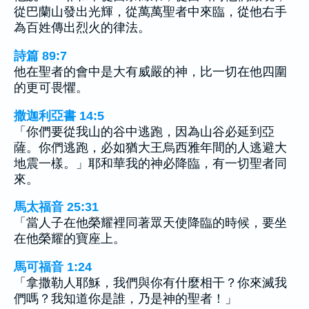
從巴蘭山發出光輝，從萬萬聖者中來臨，從他右手
為百姓傳出烈火的律法。
詩篇 89:7
他在聖者的會中是大有威嚴的神，比一切在他四圍
的更可畏懼。
撒迦利亞書 14:5
「你們要從我山的谷中逃跑，因為山谷必延到亞
薩。你們逃跑，必如猶大王烏西雅年間的人逃避大
地震一樣。」耶和華我的神必降臨，有一切聖者同
來。
馬太福音 25:31
「當人子在他榮耀裡同著眾天使降臨的時候，要坐
在他榮耀的寶座上。
馬可福音 1:24
「拿撒勒人耶穌，我們與你有什麼相干？你來滅我
們嗎？我知道你是誰，乃是神的聖者！」