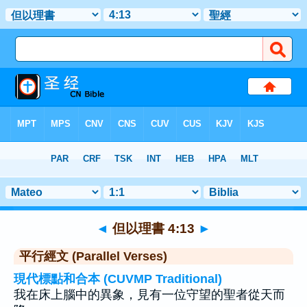
聖經
>
但以理書
>
章 4
> 聖經金句 13
◄
但以理書 4:13
►
平行經文 (Parallel Verses)
現代標點和合本 (CUVMP Traditional)
我在床上腦中的異象，見有一位守望的聖者從天而