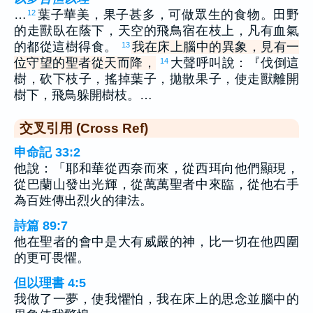
…
葉子華美，果子甚多，可做眾生的食物。田野
12
的走獸臥在蔭下，天空的飛鳥宿在枝上，凡有血氣
的都從這樹得食。
我在床上腦中的異象，見有一
13
位守望的聖者從天而降，
大聲呼叫說：『伐倒這
14
樹，砍下枝子，搖掉葉子，拋散果子，使走獸離開
樹下，飛鳥躲開樹枝。…
交叉引用 (Cross Ref)
申命記 33:2
他說：「耶和華從西奈而來，從西珥向他們顯現，
從巴蘭山發出光輝，從萬萬聖者中來臨，從他右手
為百姓傳出烈火的律法。
詩篇 89:7
他在聖者的會中是大有威嚴的神，比一切在他四圍
的更可畏懼。
但以理書 4:5
我做了一夢，使我懼怕，我在床上的思念並腦中的