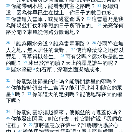
你能帶到本境，能看明其室之路嗎？
你總知
20
21
道，因為你早已生在世上，你日子的數目也多。
你曾進入雪庫，或見過雹倉嗎？
這雪雹乃是我
22
23
為降災並打仗和爭戰的日子所預備的。
光亮從何
24
路分開？東風從何路分散遍地？
「誰為雨水分道？誰為雷電開路？
使雨降在無
25
26
人之地，無人居住的曠野，
使荒廢淒涼之地得以
27
豐足，青草得以發生。
雨有父嗎？露水珠是誰生
28
的呢？
冰出於誰的胎？天上的霜是誰生的呢？
29
諸水堅硬
如石頭，深淵之面凝結成冰。
30
a
「你能繫住昴星的結嗎？能解開參星的帶嗎？
31
你能按時領出十二宮嗎？能引導北斗和隨它的眾
32
星
嗎？
你知道天的定例嗎？能使地歸在天的權
b
33
下嗎？
「你能向雲彩揚起聲來，使傾盆的雨遮蓋你嗎？
34
你能發出閃電，叫它行去，使它對你說『我們在
35
這裡』？
誰將智慧放在懷中？誰將聰明賜於心
36
內？
誰能用智慧數算雲彩呢？塵土聚集成團，土
37