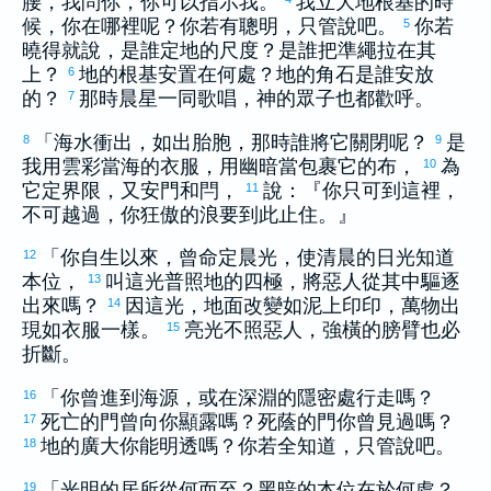
腰，我問你，你可以指示我。
我立大地根基的時
候，你在哪裡呢？你若有聰明，只管說吧。
你若
5
曉得就說，是誰定地的尺度？是誰把準繩拉在其
上？
地的根基安置在何處？地的角石是誰安放
6
的？
那時晨星一同歌唱，神的眾子也都歡呼。
7
「海水衝出，如出胎胞，那時誰將它關閉呢？
是
8
9
我用雲彩當海的衣服，用幽暗當包裹它的布，
為
10
它定界限，又安門和閂，
說：『你只可到這裡，
11
不可越過，你狂傲的浪要到此止住。』
「你自生以來，曾命定晨光，使清晨的日光知道
12
本位，
叫這光普照地的四極，將惡人從其中驅逐
13
出來嗎？
因這光，地面改變如泥上印印，萬物出
14
現如衣服一樣。
亮光不照惡人，強橫的膀臂也必
15
折斷。
「你曾進到海源，或在深淵的隱密處行走嗎？
16
死亡的門曾向你顯露嗎？死蔭的門你曾見過嗎？
17
地的廣大你能明透嗎？你若全知道，只管說吧。
18
「光明的居所從何而至？黑暗的本位在於何處？
19