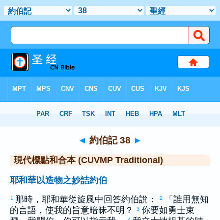
聖經
>
CUVMPT
> 約伯記 38
◄
約伯記 38
►
現代標點和合本 (CUVMP Traditional)
耶和華以造物之妙詰約伯
那時，耶和華從旋風中回答
約伯
說：
「誰用無知
1
2
的言語，使我的旨意暗昧不明？
你要如勇士束
3
4