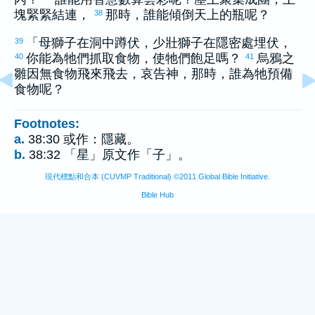
塊緊緊結連，
那時，誰能傾倒天上的瓶呢？
38
「母獅子在洞中蹲伏，少壯獅子在隱密處埋伏，
39
你能為牠們抓取食物，使牠們飽足嗎？
烏鴉之
40
41
雛因無食物飛來飛去，哀告神，那時，誰為牠預備
食物呢？
Footnotes:
a.
38:30 或作：隱藏。
b.
38:32 「星」原文作「子」。
現代標點和合本 (CUVMP Traditional) ©2011 Global Bible Initiative.
Bible Hub