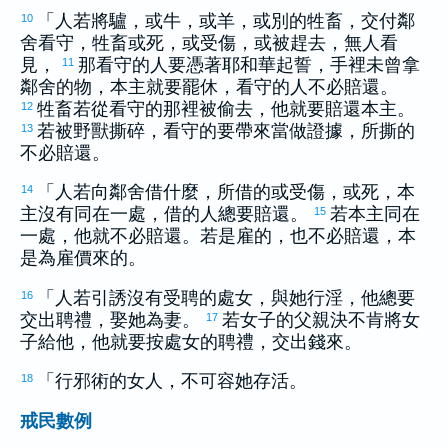
「人若將驢，或牛，或羊，或別的牲畜，交付鄰
10
舍看守，牲畜或死，或受傷，或被趕去，無人看
見，
那看守的人要憑著耶和華起誓，手裡未曾拿
11
鄰舍的物，本主就要罷休，看守的人不必賠還。
牲畜若從看守的那裡被偷去，他就要賠還本主。
12
若被野獸撕碎，看守的要帶來當做證據，所撕的
13
不必賠還。
「人若向鄰舍借什麼，所借的或受傷，或死，本
14
主沒有同在一處，借的人總要賠還。
若本主同在
15
一處，他就不必賠還。若是雇的，也不必賠還，本
是為雇價來的。
「人若引誘沒有受聘的處女，與她行淫，他總要
16
交出聘禮，娶她為妻。
若女子的父親決不肯將女
17
子給他，他就要按處女的聘禮，交出錢來。
「行邪術的女人，不可容她存活。
18
戒民數例