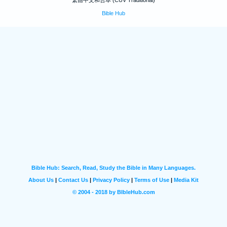
繁體中文和合本 (CUV Traditional)
Bible Hub