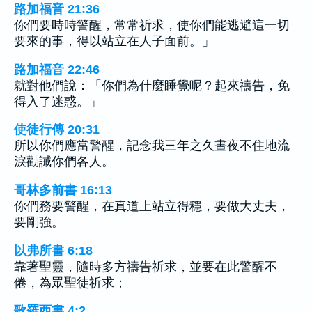
路加福音 21:36
你們要時時警醒，常常祈求，使你們能逃避這一切
要來的事，得以站立在人子面前。」
路加福音 22:46
就對他們說：「你們為什麼睡覺呢？起來禱告，免
得入了迷惑。」
使徒行傳 20:31
所以你們應當警醒，記念我三年之久晝夜不住地流
淚勸誡你們各人。
哥林多前書 16:13
你們務要警醒，在真道上站立得穩，要做大丈夫，
要剛強。
以弗所書 6:18
靠著聖靈，隨時多方禱告祈求，並要在此警醒不
倦，為眾聖徒祈求；
歌羅西書 4:2