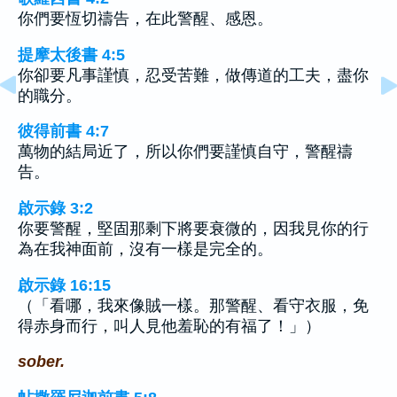
你們要恆切禱告，在此警醒、感恩。
提摩太後書 4:5
你卻要凡事謹慎，忍受苦難，做傳道的工夫，盡你
的職分。
彼得前書 4:7
萬物的結局近了，所以你們要謹慎自守，警醒禱
告。
啟示錄 3:2
你要警醒，堅固那剩下將要衰微的，因我見你的行
為在我神面前，沒有一樣是完全的。
啟示錄 16:15
（「看哪，我來像賊一樣。那警醒、看守衣服，免
得赤身而行，叫人見他羞恥的有福了！」）
sober.