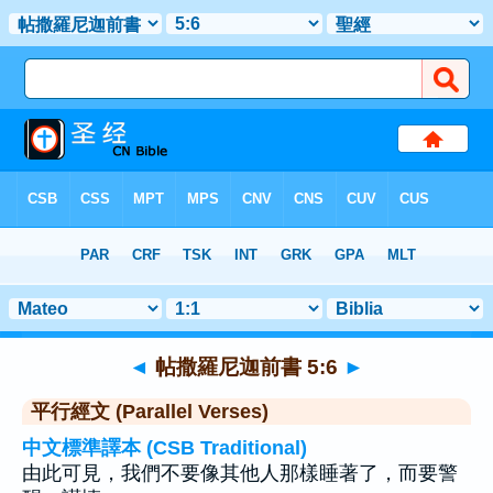
聖經
>
帖撒羅尼迦前書
>
章 5
> 聖經金句 6
◄
帖撒羅尼迦前書 5:6
►
平行經文 (Parallel Verses)
中文標準譯本 (CSB Traditional)
由此可見，我們不要像其他人那樣睡著了，而要警