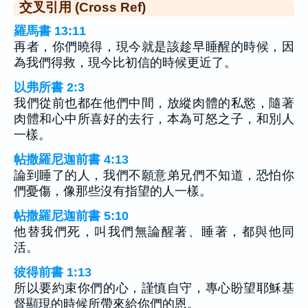
交叉引用 (Cross Ref)
羅馬書 13:11
再者，你們曉得，現今就是該趁早睡醒的時候，因
為我們得救，現今比初信的時候更近了。
以弗所書 2:3
我們從前也都在他們中間，放縱肉體的私慾，隨著
肉體和心中所喜好的去行，本為可怒之子，和別人
一樣。
帖撒羅尼迦前書 4:13
論到睡了的人，我們不願意弟兄們不知道，恐怕你
們憂傷，像那些沒有指望的人一樣。
帖撒羅尼迦前書 5:10
他替我們死，叫我們無論醒著、睡著，都與他同
活。
彼得前書 1:13
所以要約束你們的心，謹慎自守，專心盼望耶穌基
督顯現的時候所帶來給你們的恩。