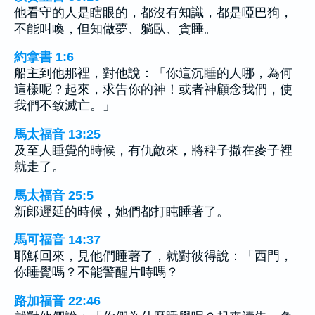
他看守的人是瞎眼的，都沒有知識，都是啞巴狗，
不能叫喚，但知做夢、躺臥、貪睡。
約拿書 1:6
船主到他那裡，對他說：「你這沉睡的人哪，為何
這樣呢？起來，求告你的神！或者神顧念我們，使
我們不致滅亡。」
馬太福音 13:25
及至人睡覺的時候，有仇敵來，將稗子撒在麥子裡
就走了。
馬太福音 25:5
新郎遲延的時候，她們都打盹睡著了。
馬可福音 14:37
耶穌回來，見他們睡著了，就對彼得說：「西門，
你睡覺嗎？不能警醒片時嗎？
路加福音 22:46