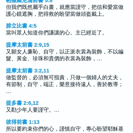
帖撒羅尼迦前書 5:8
但我們既然屬乎白晝，就應當謹守，把信和愛當做
護心鏡遮胸，把得救的盼望當做頭盔戴上。
腓立比書 4:5
當叫眾人知道你們謙讓的心。主已經近了。
提摩太前書 2:9,15
又願女人廉恥、自守，以正派衣裳為裝飾，不以編
髮、黃金、珍珠和貴價的衣裳為裝飾，…
提摩太前書 3:2,11
做監督的，必須無可指責，只做一個婦人的丈夫，
有節制，自守，端正，樂意接待遠人，善於教導；
…
提多書 2:6,12
又勸少年人要謹守。…
彼得前書 1:13
所以要約束你們的心，謹慎自守，專心盼望耶穌基