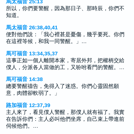
馬太福音 25:13
所以，你們要警醒，因為那日子、那時辰，你們不
知道。
馬太福音 26:38,40,41
便對他們說：「我心裡甚是憂傷，幾乎要死。你們
在這裡等候，和我一同警醒。」…
馬可福音 13:34,35,37
這事正如一個人離開本家，寄居外邦，把權柄交給
僕人，分派各人當做的工，又吩咐看門的警醒。…
馬可福音 14:38
總要警醒禱告，免得入了迷惑。你們心靈固然願
意，肉體卻軟弱了。」
路加福音 12:37,39
主人來了，看見僕人警醒，那僕人就有福了。我實
在告訴你們：主人必叫他們坐席，自己束上帶進前
伺候他們。…