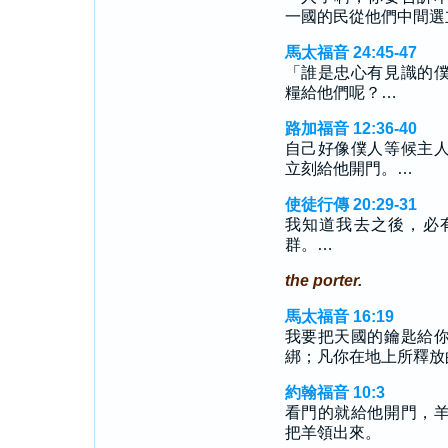
一國的民從他們中間選
馬太福音 24:45-47
「誰是忠心有見識的
糧給他們呢？…
路加福音 12:36-40
自己好像僕人等候主
立刻給他開門。…
使徒行傳 20:29-31
我知道我去之後，必
群。…
the porter.
馬太福音 16:19
我要把天國的鑰匙給
綁；凡你在地上所釋放
約翰福音 10:3
看門的就給他開門，
把羊領出來。