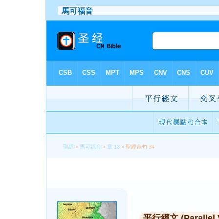
聖經
>
馬可福音
>
章 13
> 聖經金句 34
平行經文 (Parallel 