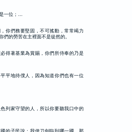
是一位；…
們，你們務要堅固，不可搖動，常常竭力
你們的勞苦在主裡面不是徒然的。
裡必得著基業為賞賜，你們所侍奉的乃是
公平平地待僕人，因為知道你們也有一位
以色列家守望的人，所以你要聽我口中的
本國的子民說：我使刀劍臨到哪一國，那