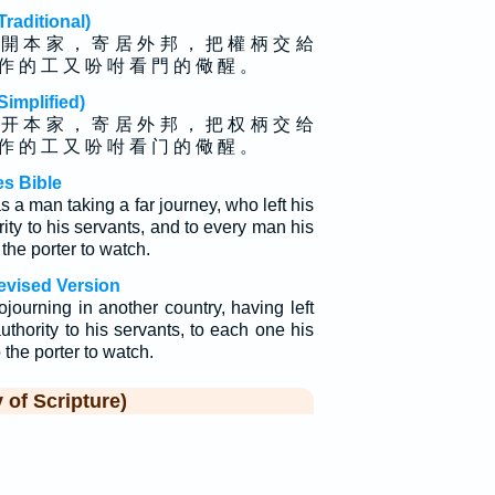
ditional)
 開 本 家 ， 寄 居 外 邦 ， 把 權 柄 交 給
作 的 工 又 吩 咐 看 門 的 儆 醒 。
plified)
 开 本 家 ， 寄 居 外 邦 ， 把 权 柄 交 给
作 的 工 又 吩 咐 看 门 的 儆 醒 。
s Bible
s a man taking a far journey, who left his
ty to his servants, and to every man his
he porter to watch.
evised Version
journing in another country, having left
thority to his servants, to each one his
he porter to watch.
f Scripture)