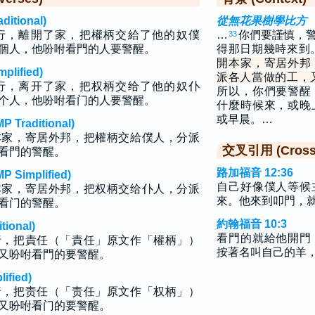
tional)
從無花果樹學比方
行，離開了家，把權柄交給了他的奴僕
…
你們要謹慎，
33
個人，他吩咐看門的人要警醒。
得那日期幾時來到
開本家，寄居外邦
lified)
派各人當做的工，
行，离开了家，把权柄交给了他的奴仆
所以，你們要警醒
个人，他吩咐看门的人要警醒。
什麼時候來，或晚
或早晨。…
raditional)
本家，寄居外邦，把權柄交給僕人，分派
交叉引用 (Cross 
看門的警醒。
路加福音 12:36
implified)
自己好像僕人等候
本家，寄居外邦，把权柄交给仆人，分派
來。他來到叩門，
看门的警醒。
約翰福音 10:3
ional)
看門的就給他開門
行，把責任（「責任」原文作「權柄」）
按著名叫自己的羊
又吩咐看門的要警醒。
fied)
行，把责任（「责任」原文作「权柄」）
又吩咐看门的要警醒。