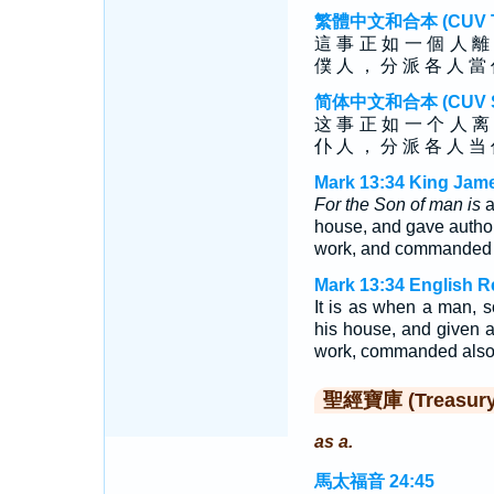
繁體中文和合本 (CUV Tra
這 事 正 如 一 個 人 離
僕 人 ， 分 派 各 人 當 
简体中文和合本 (CUV Sim
这 事 正 如 一 个 人 离
仆 人 ， 分 派 各 人 当 
Mark 13:34 King Jame
For the Son of man is
a
house, and gave authori
work, and commanded t
Mark 13:34 English R
It is as when a man, so
his house, and given au
work, commanded also t
聖經寶庫 (Treasury o
as a.
馬太福音 24:45