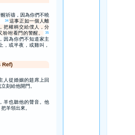
警醒祈禱，因為你們不曉
。
這事正如一個人離
34
，把權柄交給僕人，分
又吩咐看門的警醒。
35
，因為你們不知道家主
上，或半夜，或雞叫，
Ref)
主人從婚姻的筵席上回
就立刻給他開門。
，羊也聽他的聲音。他
，把羊領出來。