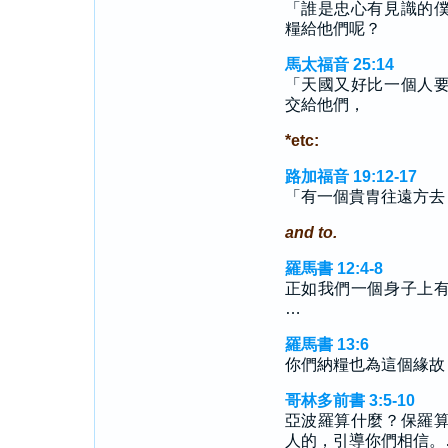
「誰是忠心有見識的
糧給他們呢？
馬太福音 25:14
「天國又好比一個人
交給他們，
*etc:
路加福音 19:12-17
「有一個貴胄往遠方去
and to.
羅馬書 12:4-8
正如我們一個身子上
…
羅馬書 13:6
你們納糧也為這個緣故
哥林多前書 3:5-10
亞波羅算什麼？保羅
人的，引導你們相信。