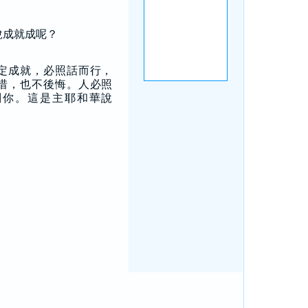
說成就成呢？
定成就，必照話而行，
惜，也不後悔。人必照
判你。這是主耶和華說