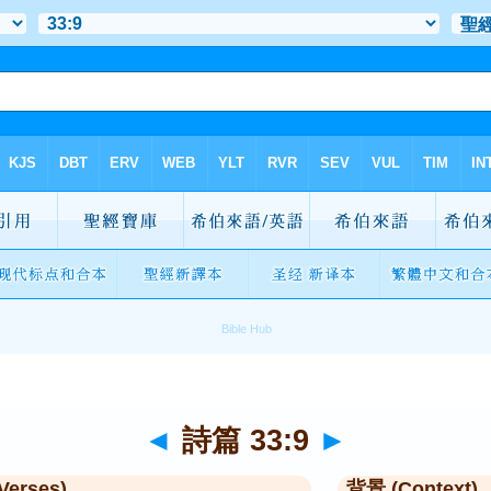
◄
詩篇 33:9
►
Verses)
背景 (Context)