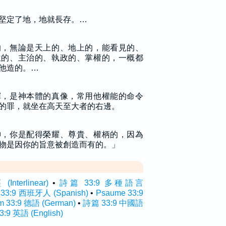
堅定了地，地就長存。…
的，無論是天上的、地上的，能看見的、
位的、主治的、執政的、掌權的，一概都
他造的。…
輝，是神本體的真像，常用他權能的命令
的罪，就坐在高天至大者的右邊。
神，你是配得榮耀、尊貴、權柄的，因為
物是因你的旨意被創造而有的。」
terlinear)
•
詩篇 33:9 多種語言
 33:9 西班牙人 (Spanish)
•
Psaume 33:9
m 33:9 德語 (German)
•
詩篇 33:9 中國語
3:9 英語 (English)