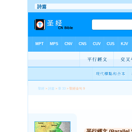
聖經
>
詩篇
>
章 33
> 聖經金句 9
平行經文 (Parallel 