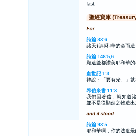
fast.
聖經寶庫 (Treasury o
For
詩篇 33:6
諸天藉耶和華的命而造
詩篇 148:5,6
願這些都讚美耶和華的
創世記 1:3
神說：「要有光。」就
希伯來書 11:3
我們因著信，就知道
並不是從顯然之物造出
and it stood
詩篇 93:5
耶和華啊，你的法度最