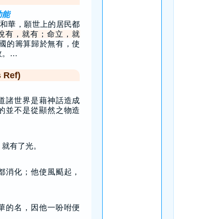
功能
和華，願世上的居民都
說有，就有；命立，就
國的籌算歸於無有，使
效。…
Ref)
道諸世界是藉神話造成
的並不是從顯然之物造
」就有了光。
都消化；他使風颳起，
華的名，因他一吩咐便