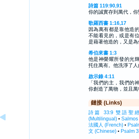
詩篇 119:90,91
你的誠實存到萬代，你
歌羅西書 1:16,17
因為萬有都是靠他造
不能看見的，或是有
是藉著他造的，又是為
希伯來書 1:3
他是神榮耀所發的光
托住萬有。他洗淨了人
啟示錄 4:11
「我們的主，我們的
你創造了萬物，並且萬
鏈接 (Links)
詩篇 33:9 雙語聖經 (In
(Multilingual)
•
Salmos
法國人 (French)
•
Psal
文 (Chinese)
•
Psalm 3