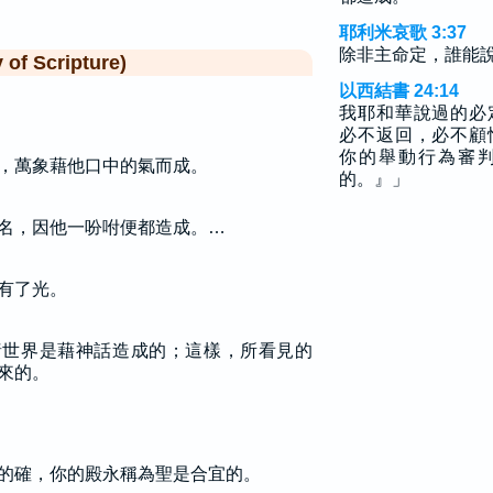
耶利米哀歌 3:37
除非主命定，誰能
f Scripture)
以西結書 24:14
我耶和華說過的必
必不返回，必不顧
你的舉動行為審
，萬象藉他口中的氣而成。
的。』」
名，因他一吩咐便都造成。…
有了光。
諸世界是藉神話造成的；這樣，所看見的
來的。
的確，你的殿永稱為聖是合宜的。