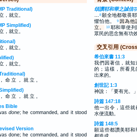
raditional)
頌讚耶和華之誠信
立，就立。
…
願全地都敬畏耶
8
懼怕他。
因為他
9
implified)
立。
耶和華使列
10
立，就立。
眾民的思念無有功
ional)
交叉引用 (Cross 
立，就立。
希伯來書 11:3
fied)
我們因著信，就知
立，就立。
的；這樣，所看見
ditional)
出來的。
， 命 立 ， 就 立 。
創世記 1:3
plified)
神說：「要有光。
， 命 立 ， 就 立 。
詩篇 147:18
s Bible
他一出令，這些就
 was
done
; he commanded, and it stood
水便流動。
詩篇 148:5
evised Version
願這些都讚美耶和
 was done; he commanded, and it stood
都造成。