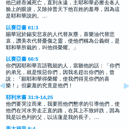
他已經吞滅死亡，直到永遠，主耶和華必擦去各人
臉上的眼淚，又除掉普天下他百姓的羞辱，因為這
是耶和華說的。…
以賽亞書 61:3
賜華冠於錫安悲哀的人代替灰塵，喜樂油代替悲
哀，讚美衣代替憂傷之靈，使他們稱為公義樹，是
耶和華所栽的，叫他得榮耀。」
以賽亞書 66:5
你們因耶和華言語戰兢的人，當聽他的話：「你們
的弟兄，就是恨惡你們，因我名趕出你們的，曾
說：『願耶和華得榮耀，使我們得見你們的喜
樂！』但蒙羞的究竟是他們！
耶利米書 31:9-14,25
他們要哭泣而來，我要照他們懇求的引導他們，使
他們在河水旁走正直的路，在其上不致絆跌，因為
我是以色列的父，以法蓮是我的長子。…
馬太福音 5:4