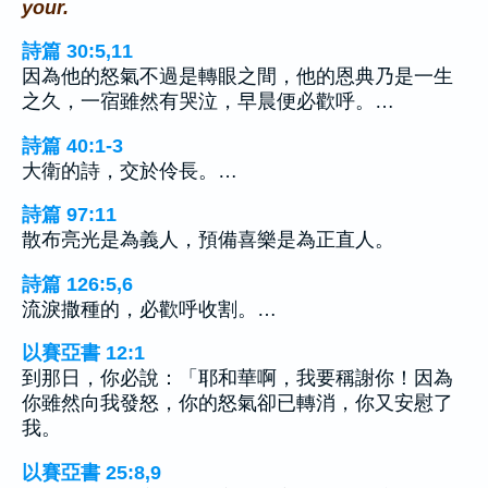
your.
詩篇 30:5,11
因為他的怒氣不過是轉眼之間，他的恩典乃是一生
之久，一宿雖然有哭泣，早晨便必歡呼。…
詩篇 40:1-3
大衛的詩，交於伶長。…
詩篇 97:11
散布亮光是為義人，預備喜樂是為正直人。
詩篇 126:5,6
流淚撒種的，必歡呼收割。…
以賽亞書 12:1
到那日，你必說：「耶和華啊，我要稱謝你！因為
你雖然向我發怒，你的怒氣卻已轉消，你又安慰了
我。
以賽亞書 25:8,9