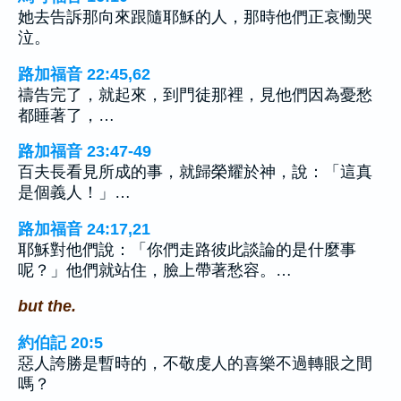
她去告訴那向來跟隨耶穌的人，那時他們正哀慟哭
泣。
路加福音 22:45,62
禱告完了，就起來，到門徒那裡，見他們因為憂愁
都睡著了，…
路加福音 23:47-49
百夫長看見所成的事，就歸榮耀於神，說：「這真
是個義人！」…
路加福音 24:17,21
耶穌對他們說：「你們走路彼此談論的是什麼事
呢？」他們就站住，臉上帶著愁容。…
but the.
約伯記 20:5
惡人誇勝是暫時的，不敬虔人的喜樂不過轉眼之間
嗎？