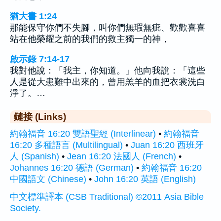
猶大書 1:24
那能保守你們不失腳，叫你們無瑕無疵、歡歡喜喜
站在他榮耀之前的我們的救主獨一的神，
啟示錄 7:14-17
我對他說：「我主，你知道。」他向我說：「這些
人是從大患難中出來的，曾用羔羊的血把衣裳洗白
淨了。…
鏈接 (Links)
約翰福音 16:20 雙語聖經 (Interlinear)
•
約翰福音
16:20 多種語言 (Multilingual)
•
Juan 16:20 西班牙
人 (Spanish)
•
Jean 16:20 法國人 (French)
•
Johannes 16:20 德語 (German)
•
約翰福音 16:20
中國語文 (Chinese)
•
John 16:20 英語 (English)
中文標準譯本 (CSB Traditional) ©2011 Asia Bible
Society.