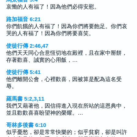
哀慟的人有福了！因為他們必得安慰。
路加福音 6:21
你們飢餓的人有福了！因為你們將要飽足。你們哀
哭的人有福了！因為你們將要喜笑。
使徒行傳 2:46,47
他們天天同心合意恆切地在殿裡，且在家中掰餅，
存著歡喜、誠實的心用飯，…
使徒行傳 5:41
他們離開公會，心裡歡喜，因被算是配為這名受
辱。
羅馬書 5:2,3,11
我們又藉著他，因信得進入現在所站的這恩典中，
並且歡歡喜喜盼望神的榮耀。…
哥林多後書 6:10
似乎憂愁，卻是常常快樂的；似乎貧窮，卻是叫許