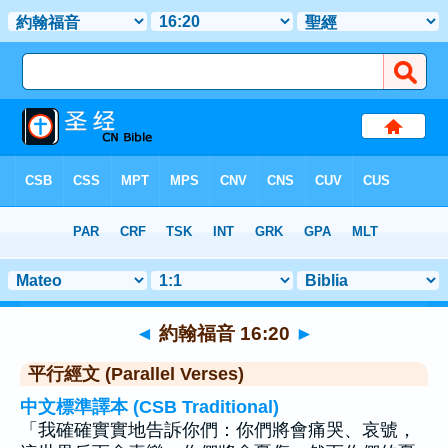
聖經
>
約翰福音
>
章 16
> 聖經金句 20
◄
約翰福音 16:20
►
平行經文 (Parallel Verses)
中文標準譯本 (CSB Traditional)
「我確確實實地告訴你們：你們將會痛哭、哀號，