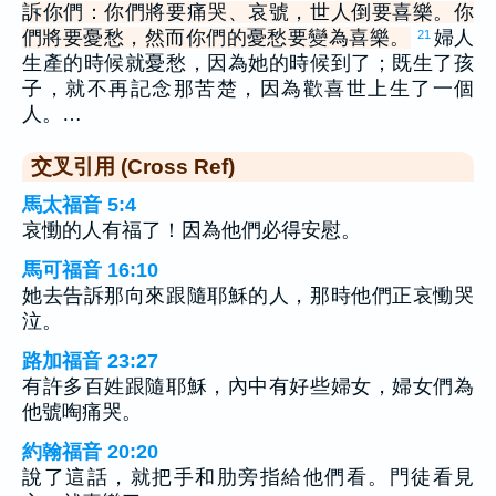
訴你們：你們將要痛哭、哀號，世人倒要喜樂。你
們將要憂愁，然而你們的憂愁要變為喜樂。
婦人
21
生產的時候就憂愁，因為她的時候到了；既生了孩
子，就不再記念那苦楚，因為歡喜世上生了一個
人。…
交叉引用 (Cross Ref)
馬太福音 5:4
哀慟的人有福了！因為他們必得安慰。
馬可福音 16:10
她去告訴那向來跟隨耶穌的人，那時他們正哀慟哭
泣。
路加福音 23:27
有許多百姓跟隨耶穌，內中有好些婦女，婦女們為
他號啕痛哭。
約翰福音 20:20
說了這話，就把手和肋旁指給他們看。門徒看見