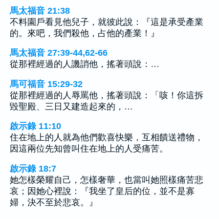
馬太福音 21:38
不料園戶看見他兒子，就彼此說：『這是承受產業
的。來吧，我們殺他，占他的產業！』
馬太福音 27:39-44,62-66
從那裡經過的人譏誚他，搖著頭說：…
馬可福音 15:29-32
從那裡經過的人辱罵他，搖著頭說：「咳！你這拆
毀聖殿、三日又建造起來的，…
啟示錄 11:10
住在地上的人就為他們歡喜快樂，互相饋送禮物，
因這兩位先知曾叫住在地上的人受痛苦。
啟示錄 18:7
她怎樣榮耀自己，怎樣奢華，也當叫她照樣痛苦悲
哀；因她心裡說：『我坐了皇后的位，並不是寡
婦，決不至於悲哀。』