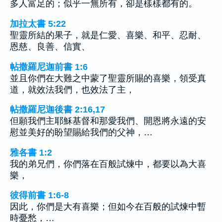
多人富足的；似乎一無所有，卻是樣樣都有的。
加拉太書 5:22
聖靈所結的果子，就是仁愛、喜樂、和平、忍耐、
恩慈、良善、信實、
帖撒羅尼迦前書 1:6
並且你們在大難之中蒙了聖靈所賜的喜樂，領受真
道，就效法我們，也效法了主，
帖撒羅尼迦後書 2:16,17
但願我們主耶穌基督和那愛我們、開恩將永遠的安
慰並美好的盼望賜給我們的父神，…
雅各書 1:2
我的弟兄們，你們落在百般試煉中，都要以為大喜
樂，
彼得前書 1:6-8
因此，你們是大有喜樂；但如今在百般的試煉中暫
時憂愁，…