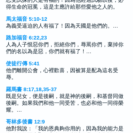
忍受試探的人是有福的！因為他經過試驗以後，必
得生命的冠冕，這是主應許給那些愛他之人的。
馬太福音 5:10-12
為義受逼迫的人有福了！因為天國是他們的。…
路加福音 6:22,23
人為人子恨惡你們，拒絕你們，辱罵你們，棄掉你
們的名以為是惡，你們就有福了！…
使徒行傳 5:41
他們離開公會，心裡歡喜，因被算是配為這名受
辱。
羅馬書 8:17,18,35-37
既是兒女，便是後嗣，就是神的後嗣，和基督同做
後嗣。如果我們和他一同受苦，也必和他一同得榮
耀。…
哥林多後書 12:9
他對我說：「我的恩典夠你用的，因為我的能力是