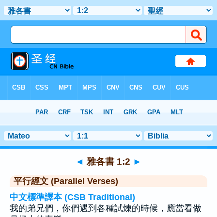
聖經
>
雅各書
>
章 1
> 聖經金句 2
◄
雅各書 1:2
►
平行經文 (Parallel Verses)
中文標準譯本 (CSB Traditional)
我的弟兄們，你們遇到各種試煉的時候，應當看做