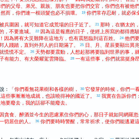
你們
的
父母
、
弟兄
、
親族
、
朋友
也
要
把
你們
交
官
，
你們
也
有
被
他
然而
，
你們
連
一
根
頭髮
也
必
不
損壞
。
你們
常
存
忍耐
，
就
必
保
19
被
兵
圍困
，
就
可
知道
它
成
荒場
的
日子
近
了
。
那時
，
在
猶太
的
21
的
，
不
要
進
城
。
因為
這
是
報應
的
日子
，
使
經
上
所
寫
的
都
得
應
22
！
因為
將
有
大
災難
降
在
這
地方
，
也
有
震怒
臨到
這
百姓
。
他們
24
邦人
踐踏
，
直到
外邦人
的
日期
滿
了
。
日
、
月
、
星辰
要
顯出
異
25
就
慌慌不定
。
天勢
都
要
震動
，
人
想起
那
將要
臨到
世界
的
事
，
26
子
有
能力
、
有
大
榮耀
駕
雲
降臨
。
一
有
這些
事
，
你們
就
當
挺身
28
說：
「
你們
看
無花果樹
和
各樣
的
樹
，
它
發芽
的
時候
，
你們
一
30
見
這些
事
漸漸
地
成就
，
也
該
曉得
神
的
國
近
了
。
我
實在
告訴
你們
32
天地
要
廢
去
，
我
的
話
卻
不
能
廢
去
。
因
貪食
、
醉
酒
並
今生
的
思慮
累
住
你們
的
心
，
那
日子
就
如同
網羅
忽
一切
居住
的
人
。
你們
要
時時
警醒
，
常常
祈求
，
使
你們
能
逃避
36