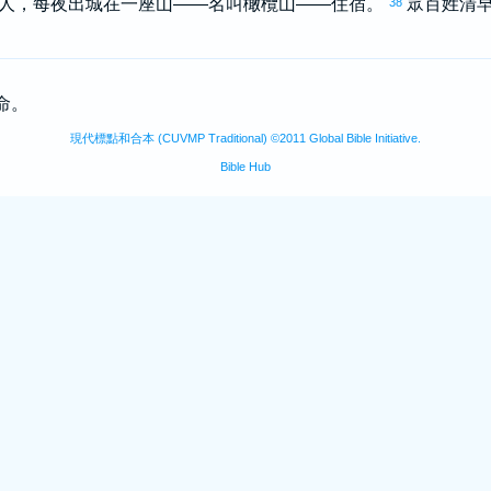
人，每夜出城在一座山——名叫
橄欖
山——住宿。
眾百姓清
38
生命。
現代標點和合本 (CUVMP Traditional) ©2011 Global Bible Initiative.
Bible Hub