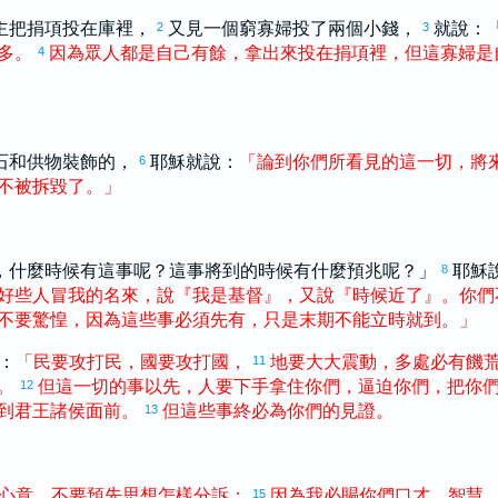
主把捐項投在庫裡，
又見一個窮寡婦投了兩個小錢，
就說：
2
3
多
。
因為
眾人
都
是
自己
有餘
，
拿
出來
投
在
捐項
裡
，
但
這
寡婦
是
4
石和供物裝飾的，
耶穌就說：
「
論到
你們
所
看見
的
這
一切
，
將
6
不
被
拆毀
了
。
」
，什麼時候有這事呢？這事將到的時候有什麼預兆呢？」
耶穌
8
好些
人
冒
我
的
名
來
，
說
『
我
是
基督
』
，
又
說
『
時候
近
了
』
。
你們
不
要
驚惶
，
因為
這些
事
必須
先
有
，
只是
末期
不
能
立時
就
到
。
」
：
「
民
要
攻打
民
，
國
要
攻打
國
，
地
要
大大
震動
，
多
處
必
有
饑
11
。
但
這
一切
的
事
以先
，
人
要
下手
拿
住
你們
，
逼迫
你們
，
把
你
12
到
君王
諸侯
面前
。
但
這些
事
終
必
為
你們
的
見證
。
13
心意
，
不
要
預先
思想
怎樣
分訴
；
因為
我
必
賜
你們
口才
、
智慧
15