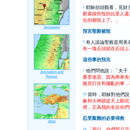
耶穌抬頭觀看，見財
1
窮
寡婦
所
投
的
比
眾人
還
生
的
都
投
上
了
。
」
預言聖殿被毀
有人談論聖殿是用美
5
有
一
塊
石頭
留
在
石頭
上
這些事的預兆
他們問他說：「夫子
7
要
受
迷惑
。
因為
將來
有
聽見
打仗
和
擾亂
的
事
，
當時，耶穌對他們說
10
象
和
大
神蹟
從
天上
顯現
裡
，
又
為
我
的
名
拉
你們
忍受艱難的必要得救
「
所以
，
你們
當
立定
14