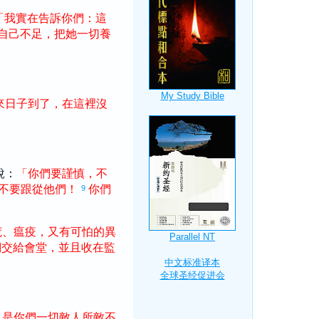
「
我
實在
告訴
你們
：
這
自己
不足
，
把
她
一切
養
來
日子
到
了
，
在
這裡
沒
說：
「
你們
要
謹慎
，
不
不
要
跟從
他們
！
你們
9
荒
、
瘟疫
，
又
有
可怕
的
異
們
交給
會堂
，
並且
收
在
監
，
是
你們
一切
敵人
所
敵
不