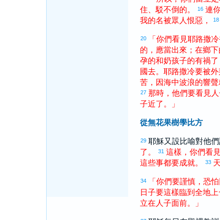
住
、
駁
不
倒
的
。
連
16
我
的
名
被
眾人
恨惡
，
18
「
你們
看見
耶路撒冷
20
的
，
應當
出來
；
在
鄉下
孕
的
和
奶
孩子
的
有禍
了
國
去
。
耶路撒冷
要
被
外
苦
，
因
海
中
波浪
的
響聲
那時
，
他們
要
看見
人
27
子
近
了
。
」
從無花果樹學比方
耶穌又設比喻對他們
29
了
。
這樣
，
你們
看
31
這些
事
都
要
成就
。
33
「
你們
要
謹慎
，
恐怕
34
日子
要
這樣
臨到
全
地上
立
在
人子
面前
。
」