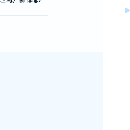
早上聖殿，到耶穌那裡，