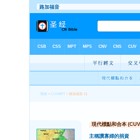
聖經
>
CUVMPT
> 路加福音 21
現代標點和合本 (CUVMP 
主稱讚寡婦的捐資