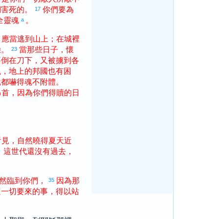
們
害
死
的
。
你們
要
為
17
全
靈魂
。
a
，
應當
逃
到
山上
；
在
城
裡
驗
。
當
那些
日子
，
懷
23
要
倒
在
刀
下
，
又
被
擄
到
各
兆
，
地上
的
邦國
也
有
困
就
都
嚇
得
魂不附體
。
昂首
，
因為
你們
得
贖
的
日
看見
，
自然
曉得
夏天
近
：
這
世代
還
沒有
過去
，
然
臨到
你們
，
因為
那
35
這
一切
要
來
的
事
，
得以
站