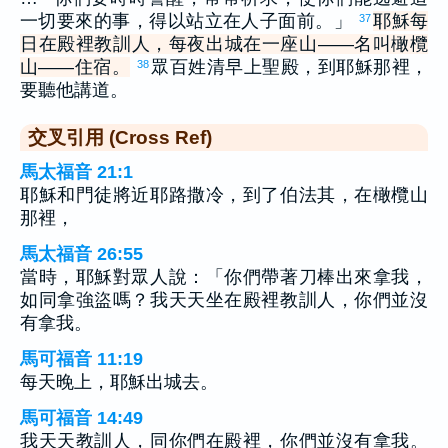
一切要來的事，得以站立在人子面前。」
耶穌每
37
日在殿裡教訓人，每夜出城在一座山——名叫橄欖
山——住宿。
眾百姓清早上聖殿，到耶穌那裡，
38
要聽他講道。
交叉引用 (Cross Ref)
馬太福音 21:1
耶穌和門徒將近耶路撒冷，到了伯法其，在橄欖山
那裡，
馬太福音 26:55
當時，耶穌對眾人說：「你們帶著刀棒出來拿我，
如同拿強盜嗎？我天天坐在殿裡教訓人，你們並沒
有拿我。
馬可福音 11:19
每天晚上，耶穌出城去。
馬可福音 14:49
我天天教訓人，同你們在殿裡，你們並沒有拿我。