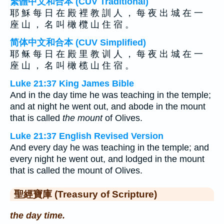
繁體中文和合本 (CUV Traditional)
耶 穌 每 日 在 殿 裡 教 訓 人 ， 每 夜 出 城 在 一
座 山 ， 名 叫 橄 欖 山 住 宿 。
简体中文和合本 (CUV Simplified)
耶 稣 每 日 在 殿 里 教 训 人 ， 每 夜 出 城 在 一
座 山 ， 名 叫 橄 榄 山 住 宿 。
Luke 21:37 King James Bible
And in the day time he was teaching in the temple;
and at night he went out, and abode in the mount
that is called
the mount
of Olives.
Luke 21:37 English Revised Version
And every day he was teaching in the temple; and
every night he went out, and lodged in the mount
that is called the mount of Olives.
聖經寶庫 (Treasury of Scripture)
the day time.