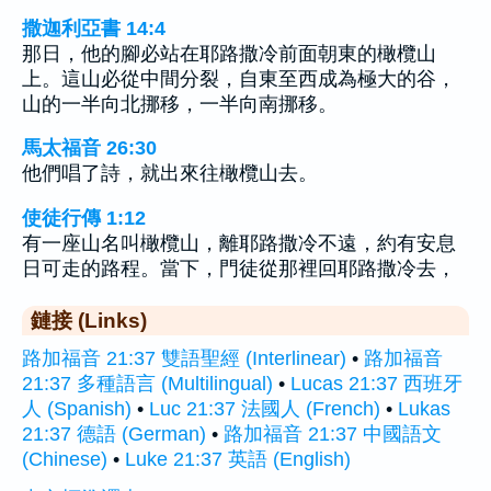
撒迦利亞書 14:4
那日，他的腳必站在耶路撒冷前面朝東的橄欖山
上。這山必從中間分裂，自東至西成為極大的谷，
山的一半向北挪移，一半向南挪移。
馬太福音 26:30
他們唱了詩，就出來往橄欖山去。
使徒行傳 1:12
有一座山名叫橄欖山，離耶路撒冷不遠，約有安息
日可走的路程。當下，門徒從那裡回耶路撒冷去，
鏈接 (Links)
路加福音 21:37 雙語聖經 (Interlinear)
•
路加福音
21:37 多種語言 (Multilingual)
•
Lucas 21:37 西班牙
人 (Spanish)
•
Luc 21:37 法國人 (French)
•
Lukas
21:37 德語 (German)
•
路加福音 21:37 中國語文
(Chinese)
•
Luke 21:37 英語 (English)