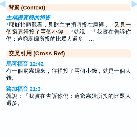
背景 (Context)
主稱讚寡婦的捐資
耶穌抬頭觀看，見財主把捐項投在庫裡，
又見一
1
2
個窮寡婦投了兩個小錢，
就說：「我實在告訴你
3
們：這窮寡婦所投的比眾人還多。…
交叉引用 (Cross Ref)
馬可福音 12:42
有一個窮寡婦來，往裡投了兩個小錢，就是一個大
錢。
路加福音 21:3
就說：「我實在告訴你們：這窮寡婦所投的比眾人
還多。