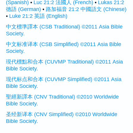
(Spanish)
•
Luc 21:2 法國人 (French)
•
Lukas 21:2
德語 (German)
•
路加福音 21:2 中國語文 (Chinese)
•
Luke 21:2 英語 (English)
中文標準譯本 (CSB Traditional) ©2011 Asia Bible
Society.
中文标准译本 (CSB Simplified) ©2011 Asia Bible
Society.
現代標點和合本 (CUVMP Traditional) ©2011 Asia
Bible Society.
现代标点和合本 (CUVMP Simplified) ©2011 Asia
Bible Society.
聖經新譯本 (CNV Traditional) ©2010 Worldwide
Bible Society.
圣经新译本 (CNV Simplified) ©2010 Worldwide
Bible Society.