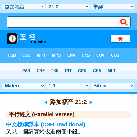
聖經
>
路加福音
>
章 21
> 聖經金句 2
◄
路加福音 21:2
►
平行經文 (Parallel Verses)
中文標準譯本 (CSB Traditional)
又見一個窮寡婦投進兩個小錢。