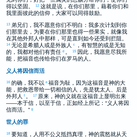
得以坚固。
这就是说，在你们那里，藉着你们和
12
我里面彼此的信仰，大家可以同得鼓励。
弟兄们，我不愿意你们不明白：我多次计划到你
13
们那里去，为要在你们那里也得一些果实，就像我
在其他外邦人中那样，可是直到如今还受到拦阻。
无论是
希腊
人或是外族人
，有智慧的或是无知
14
c
的，我都对他们有责任
。
因此，我愿意尽我所
d
15
能，把福音也传给你们在
罗马
的人。
义人将因信而活
的确，我不以
福音为耻，因为这福音是神的大
16
e
能，把救恩带给一切相信的人，先是
犹太
人、后是
外邦人
。
原来，神的义就在这福音上显明出来
f
17
——本于信，以至于信，正如经上所记：“义人将因
信而活。”
g
世人的罪
要知道，人用不公义抵挡真理，神的震怒就从天
18