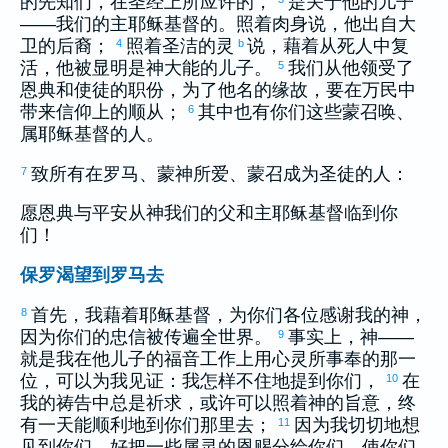
的先知们，在圣经上所应许的，
是关于他的儿子
——我们的主耶稣基督的。照着肉身说，他出自
大
卫
的后裔；
照着圣洁的灵
说，藉着从死人中复
4
b
活，他被显明是神大能的儿子。
我们从他领受了
5
恩典和使徒的职份，为了他名的缘故，要在万民中
带来信仰上的顺从；
其中也有你们这些蒙召唤、
6
属耶稣基督的人。
致所有在
罗马
、蒙神所爱、蒙召成为圣徒的人：
7
愿恩典与平安从神我们的父和主耶稣基督临到你
们！
保罗渴望到罗马去
首先，我藉着耶稣基督，为你们各位感谢我的神，
8
因为你们的忠信被传遍全世界。
事实上，神——
9
就是我在他儿子的福音工作上用心灵所事奉的那一
位，可以为我见证：我怎样不住地提到你们，
在
10
我的祷告中总是祈求，或许可以照着神的旨意，终
有一天能顺利地到你们那里去；
因为我切切地想
11
见到你们，好把一些属灵的恩赐分给你们，使你们