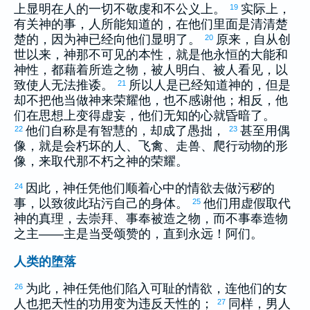
上显明在人的一切不敬虔和不公义上。
实际上，
19
有关神的事，人所能知道的，在他们里面是清清楚
楚的，因为神已经向他们显明了。
原来，自从创
20
世以来，神那不可见的本性，就是他永恒的大能和
神性，都藉着所造之物，被人明白、被人看见，以
致使人无法推诿。
所以人是已经知道神的，但是
21
却不把他当做神来荣耀他，也不感谢他；相反，他
们在思想上变得虚妄，他们无知的心就昏暗了。
他们自称是有智慧的，却成了愚拙，
甚至用偶
22
23
像，就是会朽坏的人、飞禽、走兽、爬行动物的形
像，来取代那不朽之神的荣耀。
因此，神任凭他们顺着心中的情欲去做污秽的
24
事，以致彼此玷污自己的身体。
他们用虚假取代
25
神的真理，去崇拜、事奉被造之物，而不事奉造物
之主——主是当受颂赞的，直到永远！阿们。
人类的堕落
为此，神任凭他们陷入可耻的情欲，连他们的女
26
人也把天性的功用变为违反天性的；
同样，男人
27