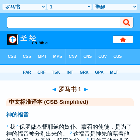
圣经
>
CSBS
> 罗马书 1
◄
罗马书 1
►
中文标准译本 (CSB Simplified)
神的福音
我
保罗
做基督耶稣的奴仆、蒙召的使徒，是为了
1
a
神的福音被分别出来的。
这福音是神先前藉着他
2
3