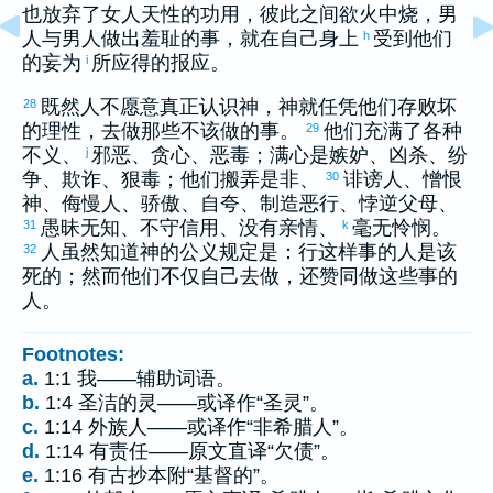
也放弃了女人天性的功用，彼此之间欲火中烧，男
人与男人做出羞耻的事，就在自己身上
受到他们
h
的妄为
所应得的报应。
i
既然人不愿意真正认识神，神就任凭他们存败坏
28
的理性，去做那些不该做的事。
他们充满了各种
29
不义、
邪恶、贪心、恶毒；满心是嫉妒、凶杀、纷
j
争、欺诈、狠毒；他们搬弄是非、
诽谤人、憎恨
30
神、侮慢人、骄傲、自夸、制造恶行、悖逆父母、
愚昧无知、不守信用、没有亲情、
毫无怜悯。
31
k
人虽然知道神的公义规定是：行这样事的人是该
32
死的；然而他们不仅自己去做，还赞同做这些事的
人。
Footnotes:
a.
1:1 我——辅助词语。
b.
1:4 圣洁的灵——或译作“圣灵”。
c.
1:14 外族人——或译作“非希腊人”。
d.
1:14 有责任——原文直译“欠债”。
e.
1:16 有古抄本附“基督的”。