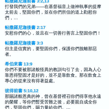
帖撒羅尼迦前書 3:2,13
打發我們的兄弟——在基督福音上做神執事的提摩
太前去，堅固你們，並在你們所信的道上勸慰你
們，…
帖撒羅尼迦後書 2:17
安慰你們的心，並且在一切善行善言上堅固你們！
帖撒羅尼迦後書 3:3
但主是信實的，要堅固你們，保護你們脫離那惡
者。
希伯來書 13:9
你們不要被那諸般怪異的教訓勾引了去，因為人心
靠恩得堅固才是好的，並不是靠飲食。那在飲食上
專心的從來沒有得著益處。
彼得前書 5:10,12
那賜諸般恩典的神，曾在基督裡召你們得享他永遠
的榮耀，等你們暫受苦難之後，必要親自成全你
們，堅固你們，賜力量給你們。…