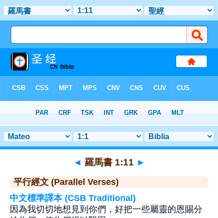
聖經
>
羅馬書
>
章 1
> 聖經金句 11
◄
羅馬書 1:11
►
平行經文 (Parallel Verses)
中文標準譯本 (CSB Traditional)
因為我切切地想見到你們，好把一些屬靈的恩賜分