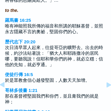
將各樣的恩賜賞給人。」…
to the.
羅馬書 16:25
唯有神能照我所傳的福音和所講的耶穌基督，並照
永古隱藏不言的奧祕，堅固你們的心。
歷代志下 20:20
次日清早眾人起來，往提哥亞的曠野去。出去的時
候，約沙法站著說：「猶大人和耶路撒冷的居民
哪，要聽我說！信耶和華你們的神，就必立穩；信
他的先知，就必亨通。」
使徒行傳 16:5
於是眾教會信心越發堅固，人數天天加增。
哥林多後書 1:21
那在基督裡堅固我們和你們，並且膏我們的就是
神；