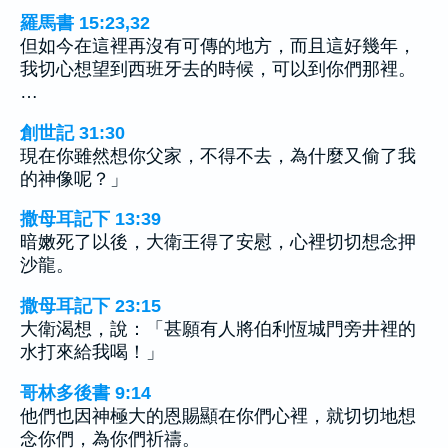
羅馬書 15:23,32
但如今在這裡再沒有可傳的地方，而且這好幾年，
我切心想望到西班牙去的時候，可以到你們那裡。
…
創世記 31:30
現在你雖然想你父家，不得不去，為什麼又偷了我
的神像呢？」
撒母耳記下 13:39
暗嫩死了以後，大衛王得了安慰，心裡切切想念押
沙龍。
撒母耳記下 23:15
大衛渴想，說：「甚願有人將伯利恆城門旁井裡的
水打來給我喝！」
哥林多後書 9:14
他們也因神極大的恩賜顯在你們心裡，就切切地想
念你們，為你們祈禱。