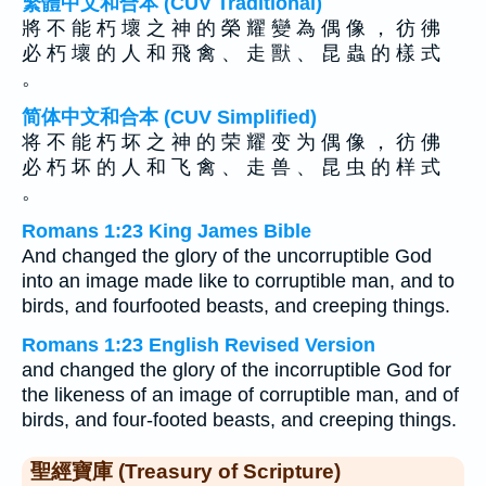
繁體中文和合本 (CUV Traditional)
將 不 能 朽 壞 之 神 的 榮 耀 變 為 偶 像 ， 彷 彿
必 朽 壞 的 人 和 飛 禽 、 走 獸 、 昆 蟲 的 樣 式
。
简体中文和合本 (CUV Simplified)
将 不 能 朽 坏 之 神 的 荣 耀 变 为 偶 像 ， 彷 佛
必 朽 坏 的 人 和 飞 禽 、 走 兽 、 昆 虫 的 样 式
。
Romans 1:23 King James Bible
And changed the glory of the uncorruptible God
into an image made like to corruptible man, and to
birds, and fourfooted beasts, and creeping things.
Romans 1:23 English Revised Version
and changed the glory of the incorruptible God for
the likeness of an image of corruptible man, and of
birds, and four-footed beasts, and creeping things.
聖經寶庫 (Treasury of Scripture)