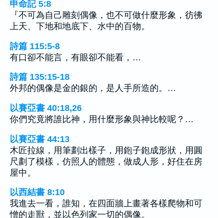
申命記 5:8
『不可為自己雕刻偶像，也不可做什麼形象，彷彿
上天、下地和地底下、水中的百物。
詩篇 115:5-8
有口卻不能言，有眼卻不能看，…
詩篇 135:15-18
外邦的偶像是金的銀的，是人手所造的。…
以賽亞書 40:18,26
你們究竟將誰比神，用什麼形象與神比較呢？…
以賽亞書 44:13
木匠拉線，用筆劃出樣子，用鉋子鉋成形狀，用圓
尺劃了模樣，仿照人的體態，做成人形，好住在房
屋中。
以西結書 8:10
我進去一看，誰知，在四面牆上畫著各樣爬物和可
憎的走獸，並以色列家一切的偶像。