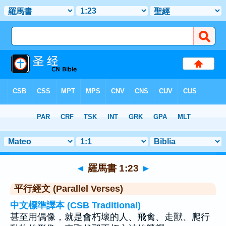
聖經
>
羅馬書
>
章 1
> 聖經金句 23
◄
羅馬書 1:23
►
平行經文 (Parallel Verses)
中文標準譯本 (CSB Traditional)
甚至用偶像，就是會朽壞的人、飛禽、走獸、爬行