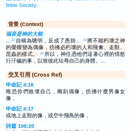
Bible Society.
背景 (Context)
福音是神的大能
…
自稱為聰明，反成了愚拙，
將不能朽壞之神
22
23
的榮耀變為偶像，彷彿必朽壞的人和飛禽、走獸、
昆蟲的樣式。
所以，神任憑他們逞著心裡的情慾
24
行汙穢的事，以致彼此玷辱自己的身體。…
交叉引用 (Cross Ref)
申命記 4:16
唯恐你們敗壞自己，雕刻偶像，彷彿什麼男像女
像，
申命記 4:17
或地上走獸的像，或空中飛鳥的像，
詩篇 106:20