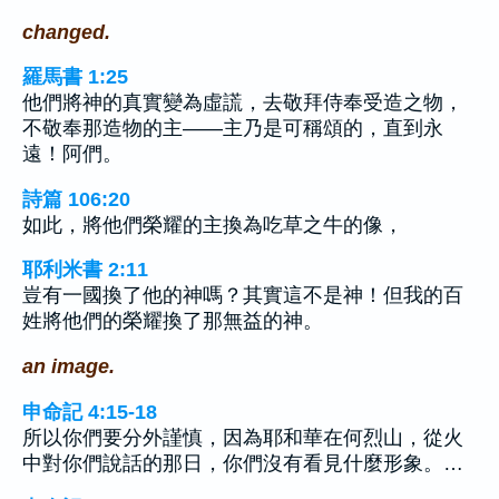
changed.
羅馬書 1:25
他們將神的真實變為虛謊，去敬拜侍奉受造之物，
不敬奉那造物的主——主乃是可稱頌的，直到永
遠！阿們。
詩篇 106:20
如此，將他們榮耀的主換為吃草之牛的像，
耶利米書 2:11
豈有一國換了他的神嗎？其實這不是神！但我的百
姓將他們的榮耀換了那無益的神。
an image.
申命記 4:15-18
所以你們要分外謹慎，因為耶和華在何烈山，從火
中對你們說話的那日，你們沒有看見什麼形象。…