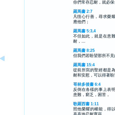
你們常存忍耐，就必保
羅馬書 2:7
凡恆心行善，尋求榮
應他們；
羅馬書 5:3,4
不但如此，就是在患
耐，…
羅馬書 8:25
但我們若盼望那所不見
羅馬書 15:4
從前所寫的聖經都是
耐和安慰，可以得著盼
哥林多後書 6:4
反倒在各樣的事上表
患難，窮乏，困苦，
歌羅西書 1:11
照他榮耀的權能，得
喜喜地忍耐寬容。