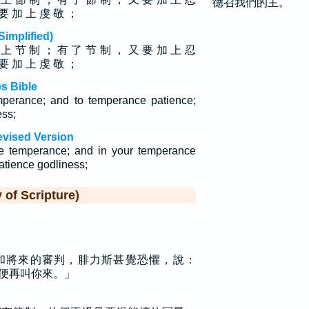
德召我們的主。
 要 加 上 虔 敬 ；
plified)
 上 节 制 ； 有 了 节 制 ， 又 要 加 上 忍
 要 加 上 虔 敬 ；
s Bible
perance; and to temperance patience;
ess;
evised Version
e temperance; and in your temperance
atience godliness;
f Scripture)
和將來的審判，腓力斯甚覺恐懼，說：
便再叫你來。」