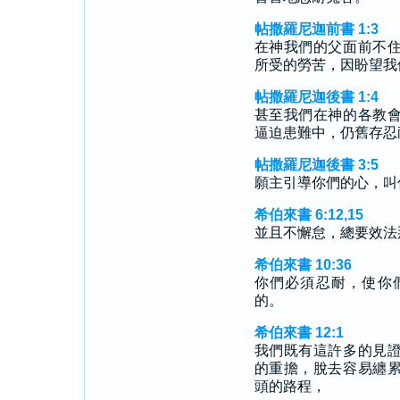
帖撒羅尼迦前書 1:3
在神我們的父面前不
所受的勞苦，因盼望我
帖撒羅尼迦後書 1:4
甚至我們在神的各教
逼迫患難中，仍舊存忍
帖撒羅尼迦後書 3:5
願主引導你們的心，叫
希伯來書 6:12,15
並且不懈怠，總要效法
希伯來書 10:36
你們必須忍耐，使你
的。
希伯來書 12:1
我們既有這許多的見
的重擔，脫去容易纏
頭的路程，