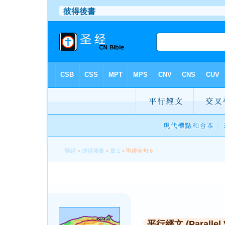
聖經
>
彼得後書
>
章 1
> 聖經金句 6
平行經文 (Parallel 