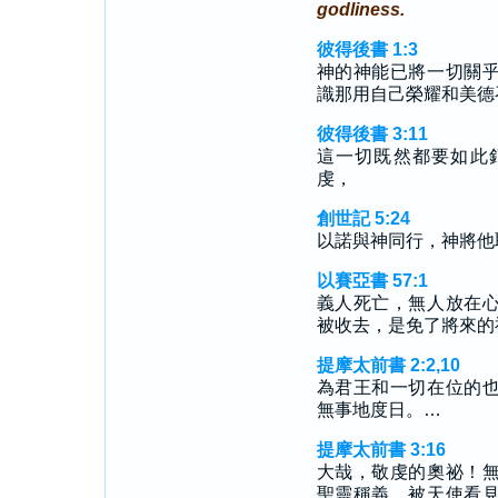
godliness.
彼得後書 1:3
神的神能已將一切關
識那用自己榮耀和美德
彼得後書 3:11
這一切既然都要如此
虔，
創世記 5:24
以諾與神同行，神將他
以賽亞書 57:1
義人死亡，無人放在
被收去，是免了將來的
提摩太前書 2:2,10
為君王和一切在位的
無事地度日。…
提摩太前書 3:16
大哉，敬虔的奧祕！
聖靈稱義，被天使看