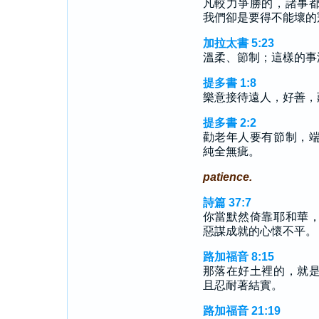
凡較力爭勝的，諸事
我們卻是要得不能壞的
加拉太書 5:23
溫柔、節制；這樣的事
提多書 1:8
樂意接待遠人，好善，
提多書 2:2
勸老年人要有節制，
純全無疵。
patience.
詩篇 37:7
你當默然倚靠耶和華
惡謀成就的心懷不平。
路加福音 8:15
那落在好土裡的，就
且忍耐著結實。
路加福音 21:19