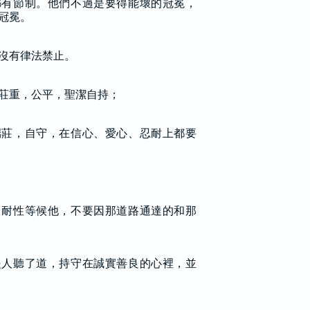
都有節制。他們不過是要得能壞的冠冕，
冠冕。
沒有律法禁止。
莊重，公平，聖潔自持；
端莊，自守，在信心、愛心、忍耐上都要
，耐性等候他，不要因那道路通達的和那
是人聽了道，持守在誠實善良的心裡，並