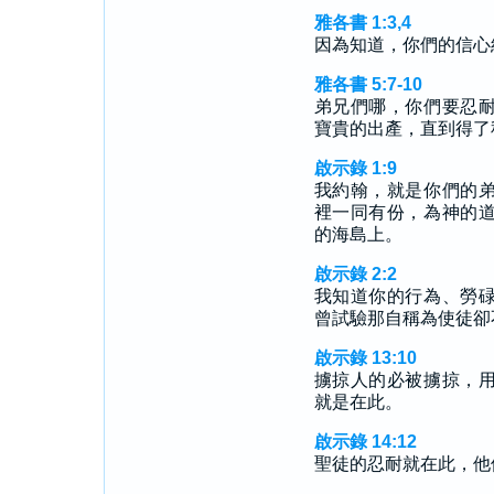
雅各書 1:3,4
因為知道，你們的信心
雅各書 5:7-10
弟兄們哪，你們要忍
寶貴的出產，直到得了
啟示錄 1:9
我約翰，就是你們的
裡一同有份，為神的
的海島上。
啟示錄 2:2
我知道你的行為、勞
曾試驗那自稱為使徒卻
啟示錄 13:10
擄掠人的必被擄掠，
就是在此。
啟示錄 14:12
聖徒的忍耐就在此，他