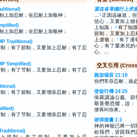
tional)
當在各等德行上求
制上加忍耐；在忍耐上加敬神；
…
正因這緣故，你
5
信心，又要加上德
lified)
上知識；
有了知
6
制上加忍耐；在忍耐上加敬神；
節制，又要加上忍
上虔敬；
有了虔
7
raditional)
心；有了愛弟兄的
節制；有了節制，又要加上忍耐；有了忍
心。…
implified)
交叉引用 (Cross 
节制；有了节制，又要加上忍耐；有了忍
路加福音 21:19
你們常存忍耐，就
ional)
使徒行傳 24:25
節制；有了節制，又要增添忍耐；有了忍
保羅講論公義、節
斯甚覺恐懼，說：
fied)
便再叫你來。」
节制；有了节制，又要增添忍耐；有了忍
彼得後書 1:3
神的神能已將一切
ditional)
給我們，皆因我們
 上 節 制 ； 有 了 節 制 ， 又 要 加 上 忍