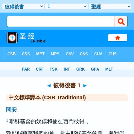
聖經
>
CSBT
> 彼得後書 1
◄
彼得後書 1
►
中文標準譯本 (CSB Traditional)
問安
耶穌基督的奴僕和使徒
西門
彼得
，
1
致那些藉著我們的神、救主耶穌基督的義，與我們