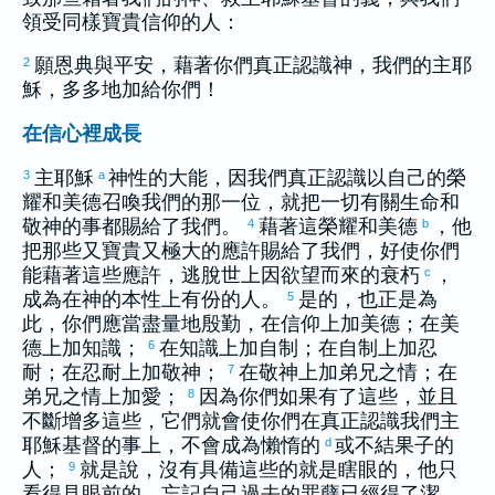
領受同樣寶貴信仰的人：
願恩典與平安，藉著你們真正認識神，我們的主耶
2
穌，多多地加給你們！
在信心裡成長
主耶穌
神性的大能，因我們真正認識以自己的榮
3
a
耀和美德召喚我們的那一位，就把一切有關生命和
敬神的事都賜給了我們。
藉著這榮耀和美德
，他
4
b
把那些又寶貴又極大的應許賜給了我們，好使你們
能藉著這些應許，逃脫世上因欲望而來的衰朽
，
c
成為在神的本性上有份的人。
是的，也正是為
5
此，你們應當盡量地殷勤，在信仰上加美德；在美
德上加知識；
在知識上加自制；在自制上加忍
6
耐；在忍耐上加敬神；
在敬神上加弟兄之情；在
7
弟兄之情上加愛；
因為你們如果有了這些，並且
8
不斷增多這些，它們就會使你們在真正認識我們主
耶穌基督的事上，不會成為懶惰的
或不結果子的
d
人；
就是說，沒有具備這些的就是瞎眼的，他只
9
看得見眼前的，忘記自己過去的罪孽已經得了潔