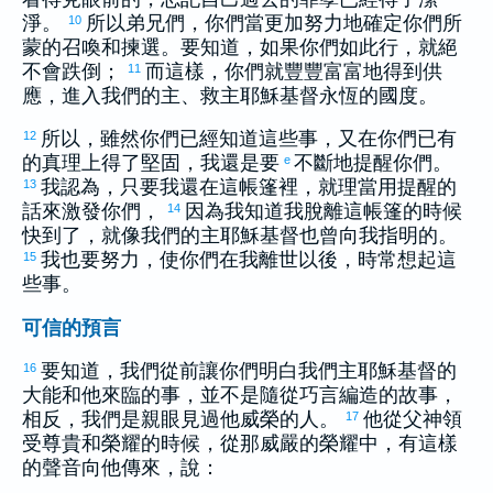
淨。
所以弟兄們，你們當更加努力地確定你們所
10
蒙的召喚和揀選。要知道，如果你們如此行，就絕
不會跌倒；
而這樣，你們就豐豐富富地得到供
11
應，進入我們的主、救主耶穌基督永恆的國度。
所以，雖然你們已經知道這些事，又在你們已有
12
的真理上得了堅固，我還是要
不斷地提醒你們。
e
我認為，只要我還在這帳篷裡，就理當用提醒的
13
話來激發你們，
因為我知道我脫離這帳篷的時候
14
快到了，就像我們的主耶穌基督也曾向我指明的。
我也要努力，使你們在我離世以後，時常想起這
15
些事。
可信的預言
要知道，我們從前讓你們明白我們主耶穌基督的
16
大能和他來臨的事，並不是隨從巧言編造的故事，
相反，我們是親眼見過他威榮的人。
他從父神領
17
受尊貴和榮耀的時候，從那威嚴的榮耀中，有這樣
的聲音向他傳來，說：