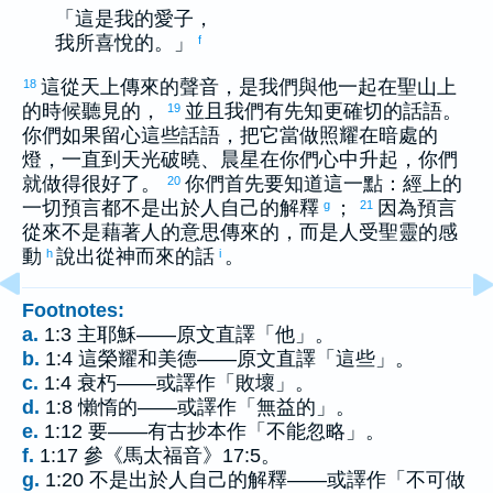
「這是我的愛子，
我所喜悅的。」
f
這從天上傳來的聲音，是我們與他一起在聖山上
18
的時候聽見的，
並且我們有先知更確切的話語。
19
你們如果留心這些話語，把它當做照耀在暗處的
燈，一直到天光破曉、晨星在你們心中升起，你們
就做得很好了。
你們首先要知道這一點：經上的
20
一切預言都不是出於人自己的解釋
；
因為預言
g
21
從來不是藉著人的意思傳來的，而是人受聖靈的感
動
說出從神而來的話
。
h
i
Footnotes:
a.
1:3 主耶穌——原文直譯「他」。
b.
1:4 這榮耀和美德——原文直譯「這些」。
c.
1:4 衰朽——或譯作「敗壞」。
d.
1:8 懶惰的——或譯作「無益的」。
e.
1:12 要——有古抄本作「不能忽略」。
f.
1:17 參《馬太福音》17:5。
g.
1:20 不是出於人自己的解釋——或譯作「不可做