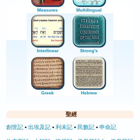
聖經
創世記
•
出埃及記
•
利未記
•
民數記
•
申命記