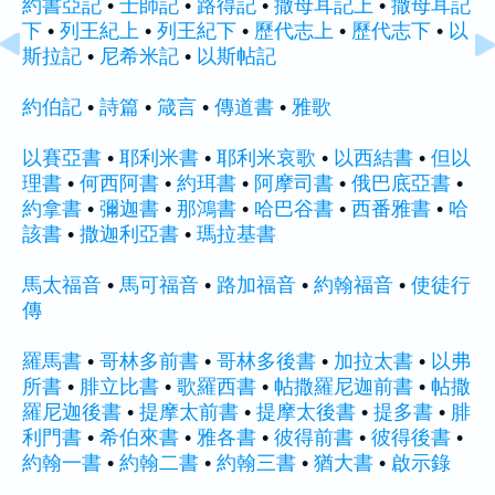
約書亞記
•
士師記
•
路得記
•
撒母耳記上
•
撒母耳記
下
•
列王紀上
•
列王紀下
•
歷代志上
•
歷代志下
•
以
斯拉記
•
尼希米記
•
以斯帖記
約伯記
•
詩篇
•
箴言
•
傳道書
•
雅歌
以賽亞書
•
耶利米書
•
耶利米哀歌
•
以西結書
•
但以
理書
•
何西阿書
•
約珥書
•
阿摩司書
•
俄巴底亞書
•
約拿書
•
彌迦書
•
那鴻書
•
哈巴谷書
•
西番雅書
•
哈
該書
•
撒迦利亞書
•
瑪拉基書
馬太福音
•
馬可福音
•
路加福音
•
約翰福音
•
使徒行
傳
羅馬書
•
哥林多前書
•
哥林多後書
•
加拉太書
•
以弗
所書
•
腓立比書
•
歌羅西書
•
帖撒羅尼迦前書
•
帖撒
羅尼迦後書
•
提摩太前書
•
提摩太後書
•
提多書
•
腓
利門書
•
希伯來書
•
雅各書
•
彼得前書
•
彼得後書
•
約翰一書
•
約翰二書
•
約翰三書
•
猶大書
•
啟示錄