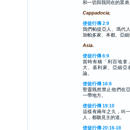
和一切與我同在的眾弟
Cappadocia.
使徒行傳 2:9
我們帕提亞人、瑪代
加帕多家、本都、亞細
Asia.
使徒行傳 6:9
當時有稱「利百地拿
大、基利家、亞細亞
論。
使徒行傳 16:6
聖靈既然禁止他們在
一帶地方。
使徒行傳 19:10
這樣有兩年之久，叫
人，都聽見主的道。
使徒行傳 20:16-18