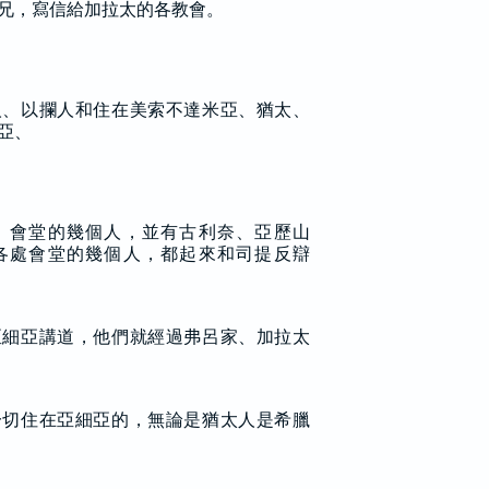
兄，寫信給加拉太的各教會。
人、以攔人和住在美索不達米亞、猶太、
亞、
」會堂的幾個人，並有古利奈、亞歷山
各處會堂的幾個人，都起來和司提反辯
亞細亞講道，他們就經過弗呂家、加拉太
一切住在亞細亞的，無論是猶太人是希臘