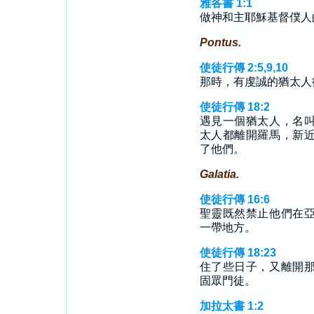
雅各書 1:1
做神和主耶穌基督僕人
Pontus.
使徒行傳 2:5,9,10
那時，有虔誠的猶太人
使徒行傳 18:2
遇見一個猶太人，名
太人都離開羅馬，新
了他們。
Galatia.
使徒行傳 16:6
聖靈既然禁止他們在
一帶地方。
使徒行傳 18:23
住了些日子，又離開
固眾門徒。
加拉太書 1:2