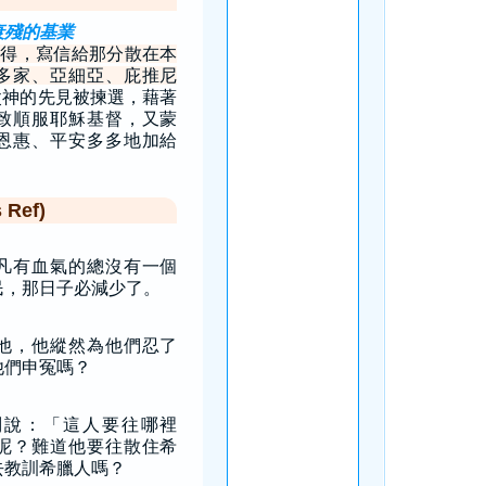
衰殘的基業
得，寫信給那分散在本
多家、亞細亞、庇推尼
父神的先見被揀選，藉著
致順服耶穌基督，又蒙
恩惠、平安多多地加給
Ref)
凡有血氣的總沒有一個
民，那日子必減少了。
他，他縱然為他們忍了
他們申冤嗎？
問說：「這人要往哪裡
呢？難道他要往散住希
去教訓希臘人嗎？