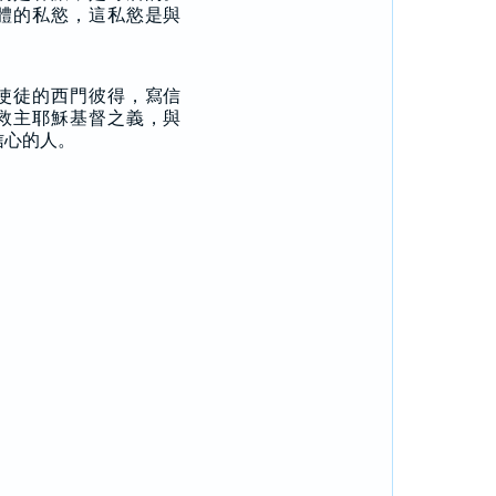
體的私慾，這私慾是與
使徒的西門彼得，寫信
救主耶穌基督之義，與
信心的人。