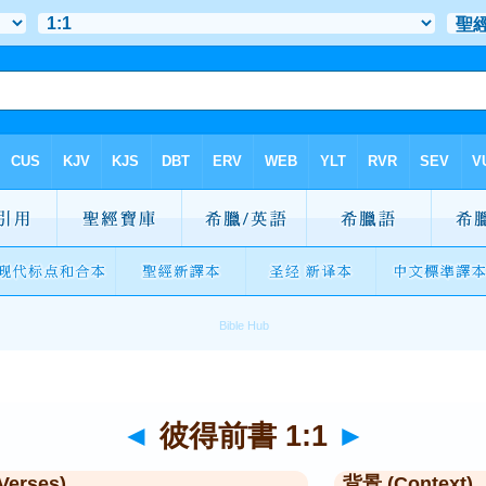
◄
彼得前書 1:1
►
Verses)
背景 (Context)