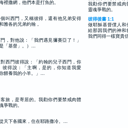
海裡撒網，他們本是打魚的。
我勸你們要禁戒肉
靈魂爭戰的。
一個叫西門，又稱彼得，還有他兄弟安得
彼得後書 1:1
和雅各的兄弟約翰，
做耶穌基督僕人和
給那因我們的神和
我們同得一樣寶貴
西門，對他說：「我們遇見彌賽亞了！」
是「基督」。）…
穌對西門彼得說：「約翰的兒子西門，你
」彼得說：「主啊，是的，你知道我愛
你餵養我的小羊。」…
是客旅，是寄居的。我勸你們要禁戒肉體
魂爭戰的。
從天下各國來，住在耶路撒冷。…