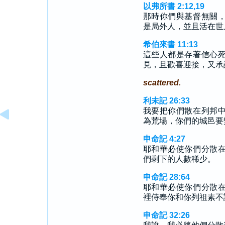
以弗所書 2:12,19
那時你們與基督無關
是局外人，並且活在世
希伯來書 11:13
這些人都是存著信心
見，且歡喜迎接，又承
scattered.
利未記 26:33
我要把你們散在列邦
為荒場，你們的城邑要
申命記 4:27
耶和華必使你們分散
們剩下的人數稀少。
申命記 28:64
耶和華必使你們分散
裡侍奉你和你列祖素不
申命記 32:26