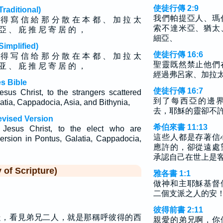
使徒行傳 2:9
ditional)
我們帕提亞人、瑪
 得 寫 信 給 那 分 散 在 本 都 、 加 拉 太
索不達米亞、猶太
亞 、 庇 推 尼 寄 居 的 ，
細亞、
plified)
使徒行傳 16:6
 得 写 信 给 那 分 散 在 本 都 、 加 拉 太
聖靈既然禁止他們
亚 、 庇 推 尼 寄 居 的 ，
經過弗呂家、加拉
s Bible
使徒行傳 16:7
esus Christ, to the strangers scattered
到了每西亞的邊
atia, Cappadocia, Asia, and Bithynia,
去，耶穌的靈卻不
evised Version
希伯來書 11:13
 Jesus Christ, to the elect who are
這些人都是存著信
persion in Pontus, Galatia, Cappadocia,
應許的，卻從遠處
承認自己在世上是
f Scripture)
雅各書 1:1
做神和主耶穌基督
二個支派之人的安
彼得前書 2:11
走，看見弟兄二人，就是那稱呼彼得的西
親愛的弟兄啊，你