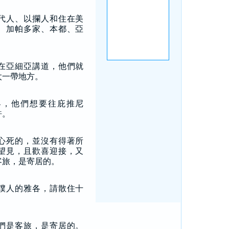
代人、以攔人和住在美
、加帕多家、本都、亞
在亞細亞講道，他們就
太一帶地方。
界，他們想要往庇推尼
許。
心死的，並沒有得著所
望見，且歡喜迎接，又
客旅，是寄居的。
僕人的雅各，請散住十
！
們是客旅，是寄居的。