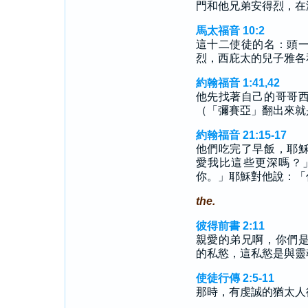
門和他兄弟安得烈，在
馬太福音 10:2
這十二使徒的名：頭
烈，西庇太的兒子雅各
約翰福音 1:41,42
他先找著自己的哥哥
（「彌賽亞」翻出來就
約翰福音 21:15-17
他們吃完了早飯，耶
愛我比這些更深嗎？
你。」耶穌對他說：「
the.
彼得前書 2:11
親愛的弟兄啊，你們
的私慾，這私慾是與靈
使徒行傳 2:5-11
那時，有虔誠的猶太人