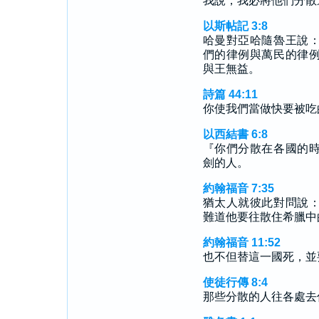
我說，我必將他們分散
以斯帖記 3:8
哈曼對亞哈隨魯王說
們的律例與萬民的律
與王無益。
詩篇 44:11
你使我們當做快要被吃
以西結書 6:8
『你們分散在各國的
劍的人。
約翰福音 7:35
猶太人就彼此對問說
難道他要往散住希臘中
約翰福音 11:52
也不但替這一國死，並
使徒行傳 8:4
那些分散的人往各處去