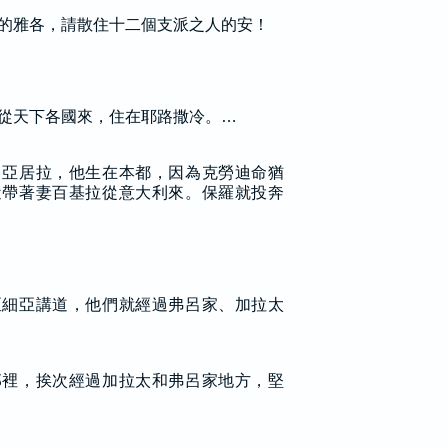
的雅各，請散住十二個支派之人的安！
從天下各國來，住在耶路撒冷。…
叫亞居拉，他生在本都，因為克勞迪命猶
近帶著妻百基拉從意大利來。保羅就投奔
亞細亞講道，他們就經過弗呂家、加拉太
那裡，挨次經過加拉太和弗呂家地方，堅