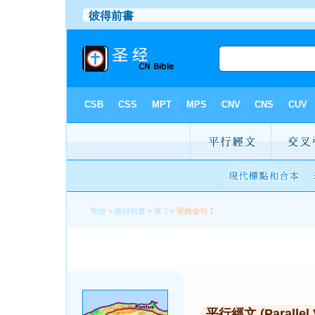
聖經
>
彼得前書
>
章 1
> 聖經金句 1
平行經文 (Parallel 