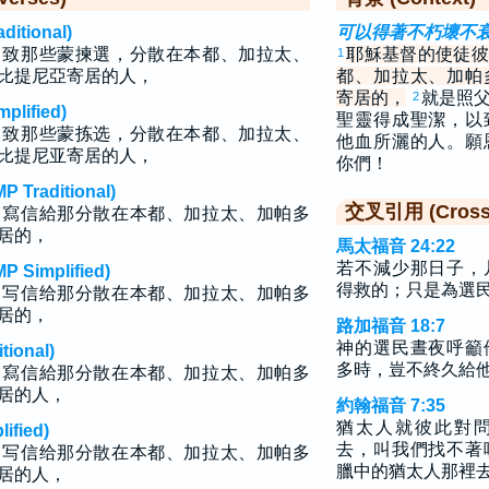
tional)
可以得著不朽壞不
，致那些蒙揀選，分散在本都、加拉太、
耶穌基督的使徒彼
1
比提尼亞寄居的人，
都、加拉太、加帕
寄居的，
就是照
2
lified)
聖靈得成聖潔，以
，致那些蒙拣选，分散在本都、加拉太、
他血所灑的人。願
比提尼亚寄居的人，
你們！
raditional)
交叉引用 (Cross 
，寫信給那分散在本都、加拉太、加帕多
居的，
馬太福音 24:22
若不減少那日子，
implified)
得救的；只是為選
，写信给那分散在本都、加拉太、加帕多
居的，
路加福音 18:7
神的選民晝夜呼籲
ional)
多時，豈不終久給
，寫信給那分散在本都、加拉太、加帕多
居的人，
約翰福音 7:35
猶太人就彼此對
fied)
去，叫我們找不著
，写信给那分散在本都、加拉太、加帕多
臘中的猶太人那裡
居的人，