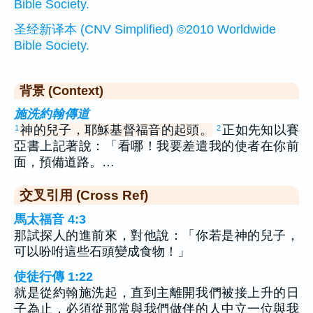
Bible Society.
圣经新译本 (CNV Simplified) ©2010 Worldwide
Bible Society.
背景 (Context)
施洗約翰傳道
神的兒子，耶穌基督福音的起頭。
正如先知以賽
1
2
亞書上記著說：「看哪！我要差遣我的使者在你前
面，預備道路。…
交叉引用 (Cross Ref)
馬太福音 4:3
那試探人的進前來，對他說：「你若是神的兒子，
可以吩咐這些石頭變成食物！」
使徒行傳 1:22
就是從約翰施洗起，直到主離開我們被接上升的日
子為止，必須從那常與我們做伴的人中立一位與我