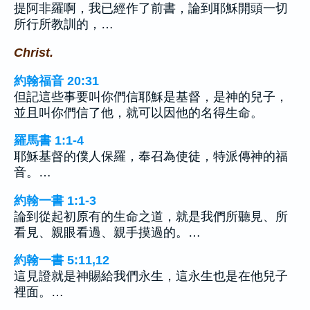
提阿非羅啊，我已經作了前書，論到耶穌開頭一切
所行所教訓的，…
Christ.
約翰福音 20:31
但記這些事要叫你們信耶穌是基督，是神的兒子，
並且叫你們信了他，就可以因他的名得生命。
羅馬書 1:1-4
耶穌基督的僕人保羅，奉召為使徒，特派傳神的福
音。…
約翰一書 1:1-3
論到從起初原有的生命之道，就是我們所聽見、所
看見、親眼看過、親手摸過的。…
約翰一書 5:11,12
這見證就是神賜給我們永生，這永生也是在他兒子
裡面。…