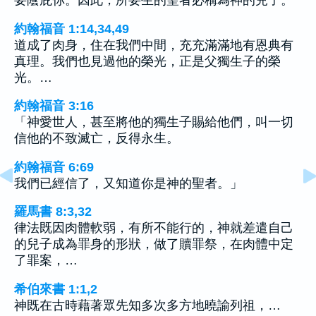
約翰福音 1:14,34,49
道成了肉身，住在我們中間，充充滿滿地有恩典有
真理。我們也見過他的榮光，正是父獨生子的榮
光。…
約翰福音 3:16
「神愛世人，甚至將他的獨生子賜給他們，叫一切
信他的不致滅亡，反得永生。
約翰福音 6:69
我們已經信了，又知道你是神的聖者。」
羅馬書 8:3,32
律法既因肉體軟弱，有所不能行的，神就差遣自己
的兒子成為罪身的形狀，做了贖罪祭，在肉體中定
了罪案，…
希伯來書 1:1,2
神既在古時藉著眾先知多次多方地曉諭列祖，…