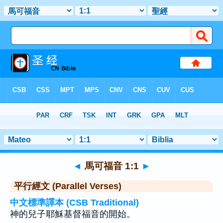
聖經
>
馬可福音
>
章 1
> 聖經金句 1
◄
馬可福音 1:1
►
平行經文 (Parallel Verses)
中文標準譯本 (CSB Traditional)
神的兒子耶穌基督福音的開始。