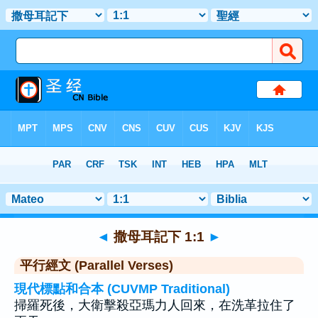
聖經
>
撒母耳記下
>
章 1
> 聖經金句 1
◄
撒母耳記下 1:1
►
平行經文 (Parallel Verses)
現代標點和合本 (CUVMP Traditional)
掃羅死後，大衛擊殺亞瑪力人回來，在洗革拉住了