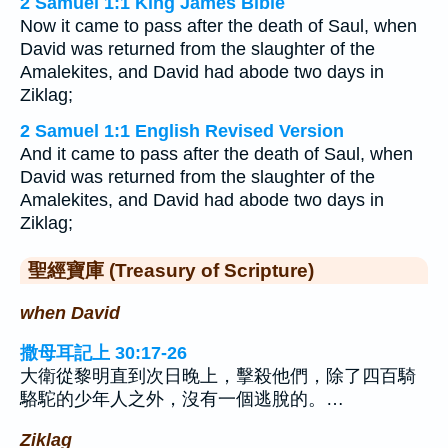
2 Samuel 1:1 King James Bible
Now it came to pass after the death of Saul, when
David was returned from the slaughter of the
Amalekites, and David had abode two days in
Ziklag;
2 Samuel 1:1 English Revised Version
And it came to pass after the death of Saul, when
David was returned from the slaughter of the
Amalekites, and David had abode two days in
Ziklag;
聖經寶庫 (Treasury of Scripture)
when David
撒母耳記上 30:17-26
大衛從黎明直到次日晚上，擊殺他們，除了四百騎
駱駝的少年人之外，沒有一個逃脫的。…
Ziklag