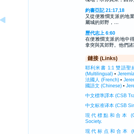
約書亞記 21:17,18
又從便雅憫支派的地
屬城的郊野，…
歷代志上 6:60
在便雅憫支派的地中
拿突與其郊野。他們諸
鏈接 (Links)
耶利米書 1:1 雙語聖經 (In
(Multilingual)
•
Jeremí
法國人 (French)
•
Jere
國語文 (Chinese)
•
Jer
中文標準譯本 (CSB Traditi
中文标准译本 (CSB Simplif
現代標點和合本 (CUVMP T
Society.
现代标点和合本 (CUVMP 