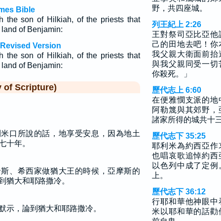
野，共四座城。
mes Bible
the son of Hilkiah, of the priests that
列王紀上 2:26
 land of Benjamin:
王對祭司亞比亞他
己的田地去吧！你
 Revised Version
我父親大衛面前抬
the son of Hilkiah, of the priests that
與我父親同受一切
 land of Benjamin:
你殺死。」
f Scripture)
歷代志上 6:60
在便雅憫支派的地
阿勒篾與其郊野，
諸家所得的城共十
利米口所說的話，地享受安息，因為地土
歷代志下 35:25
七十年。
耶利米為約西亞作
也唱哀歌追悼約西
以色列中成了定例
哈斯、希西家做猶大王的時候，亞摩斯的
上。
到猶大和耶路撒冷。
歷代志下 36:12
行耶和華他神眼中
默示，論到猶大和耶路撒冷。
米以耶和華的話勸