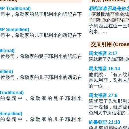
raditional)
耶利米奉召為先知
祭司中，希勒家的兒子耶利米的話記在下
便雅憫地亞拿突城
1
子耶利米的話記在
子約西亞在位十三
implified)
利米。…
祭司中，希勒家的儿子耶利米的话记在下
交叉引用 (Cross 
ional)
馬太福音 2:17
一位祭司，希勒家的兒子耶利米的話記在
這就應了先知耶利
馬太福音 16:14
fied)
他們說：「有人說
一位祭司，希勒家的儿子耶利米的话记在
是以利亞，又有人
的一位。」
ditional)
馬太福音 27:9
 的 祭 司 中 ， 希 勒 家 的 兒 子 耶 利 米
這就應了先知耶利
三十塊錢，就是被
色列人中所估定的
plified)
 的 祭 司 中 ， 希 勒 家 的 儿 子 耶 利 米
約書亞記 21:18
亞拿突和屬城的郊