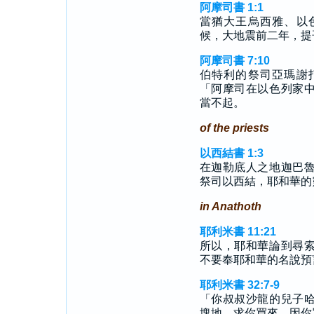
阿摩司書 1:1
當猶大王烏西雅、以
候，大地震前二年，提
阿摩司書 7:10
伯特利的祭司亞瑪謝
「阿摩司在以色列家
當不起。
of the priests
以西結書 1:3
在迦勒底人之地迦巴
祭司以西結，耶和華的
in Anathoth
耶利米書 11:21
所以，耶和華論到尋
不要奉耶和華的名說預
耶利米書 32:7-9
「你叔叔沙龍的兒子
塊地，求你買來，因你