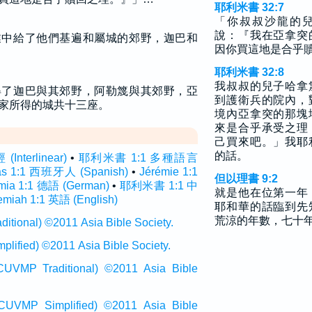
耶利米書 32:7
「你叔叔沙龍的
說：『我在亞拿突
業中給了他們基遍和屬城的郊野，迦巴和
因你買這地是合乎
耶利米書 32:8
我叔叔的兒子哈拿
得了迦巴與其郊野，阿勒篾與其郊野，亞
到護衛兵的院內，
家所得的城共十三座。
境內亞拿突的那塊
來是合乎承受之理
己買來吧。」我耶
的話。
terlinear)
•
耶利米書 1:1 多種語言
as 1:1 西班牙人 (Spanish)
•
Jérémie 1:1
但以理書 9:2
mia 1:1 德語 (German)
•
耶利米書 1:1 中
就是他在位第一年
emiah 1:1 英語 (English)
耶和華的話臨到先
荒涼的年數，七十
onal) ©2011 Asia Bible Society.
ied) ©2011 Asia Bible Society.
raditional) ©2011 Asia Bible
Simplified) ©2011 Asia Bible