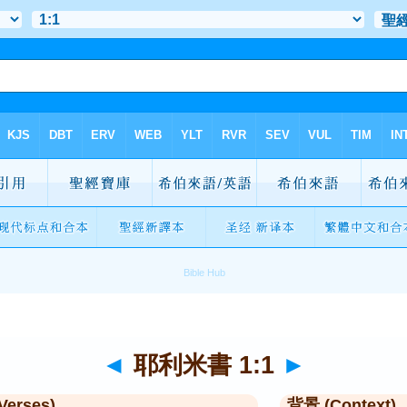
◄
耶利米書 1:1
►
Verses)
背景 (Context)