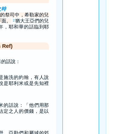
之時
的祭司中，希勒家的兒
下面。
猶大王亞們的兒
2
年，耶和華的話臨到耶
Ref)
米的話說：
是施洗的約翰，有人說
說是耶利米或是先知裡
米的話說：「他們用那
估定之人的價錢，是以
，
野，亞勒們和屬城的郊