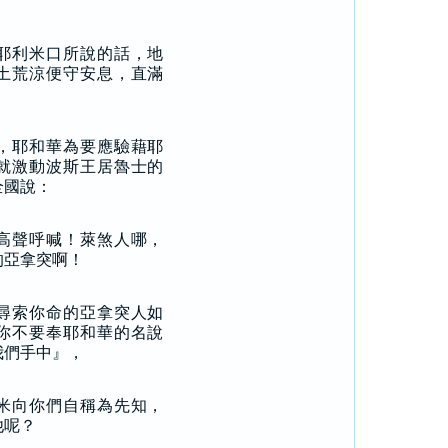
耶利米口所說的話，地
土荒涼便守安息，直滿
，耶和華為要應驗藉耶
就激動波斯王居魯士的
全國說：
高聲呼喊！萊煞人哪，
的亞拿突啊！
尋索你命的亞拿突人如
你不要奉耶和華的名說
我們手中』，
米向你們自稱為先知，
他呢？