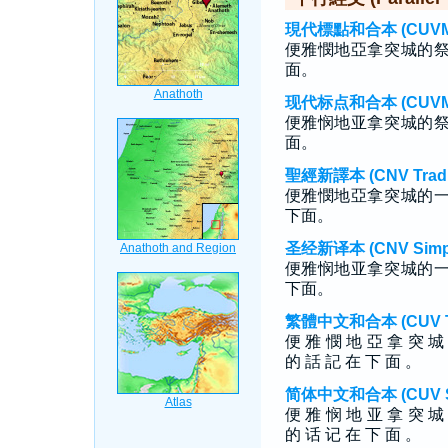
現代標點和合本 (CUVMP T
便雅憫地亞拿突城的
面。
现代标点和合本 (CUVMP S
便雅悯地亚拿突城的
面。
聖經新譯本 (CNV Tradit
便雅憫地亞拿突城的
下面。
圣经新译本 (CNV Simpli
便雅悯地亚拿突城的
下面。
繁體中文和合本 (CUV Tra
便 雅 憫 地 亞 拿 突 城
的 話 記 在 下 面 。
简体中文和合本 (CUV Sim
便 雅 悯 地 亚 拿 突 城
的 话 记 在 下 面 。