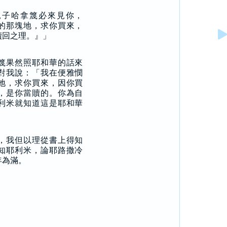
兒子哈拿篾必來見你，
的那塊地，求你買來，
贖回之理。』」
篾果然照耶和華的話來
對我說：「我在便雅憫
地，求你買來，因你買
，是你當贖的。你為自
利米就知道這是耶和華
，我但以理從書上得知
知耶利米，論耶路撒冷
年為滿。