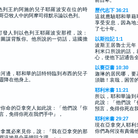
前自卑。
色列王約阿施的兒子耶羅波安在位的時
歷代志下 36:21
哥亞牧人中的阿摩司得默示論以色列。
這就應驗耶和華藉
享受安息，因為地
了七十年。
打發人到以色列王耶羅波安那裡，說：
中圖謀背叛你。他所說的一切話，這國擔
以斯拉記 1:1
波斯王居魯士元年
利米口所說的話，
心，使他下詔通告
以賽亞書 10:30
魯河邊，耶和華的話特特臨到布西的兒子
迦琳的居民哪，要
靈降在他身上。
須聽！哀哉，困苦
耶利米書 11:21
所以，耶和華論到
此說：「他們說『
索你命的亞拿突人如此說：「他們說『你
預言，免得你死在
言，免得你死在我們手中』，
耶利米書 29:27
現在亞拿突人耶利
你們為何沒有責備
哈拿篾必來見你，說：『我在亞拿突的那
買這地是合乎贖回之理。』」…