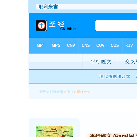
聖經
>
耶利米書
>
章 1
> 聖經金句 1
平行經文 (Parallel 