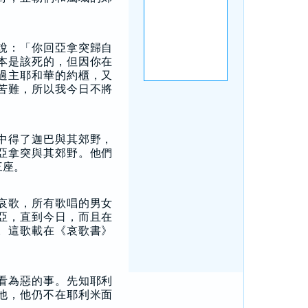
說：「你回亞拿突歸自
本是該死的，但因你在
過主耶和華的約櫃，又
苦難，所以我今日不將
中得了迦巴與其郊野，
亞拿突與其郊野。他們
三座。
哀歌，所有歌唱的男女
亞，直到今日，而且在
。這歌載在《哀歌書》
看為惡的事。先知耶利
他，他仍不在耶利米面