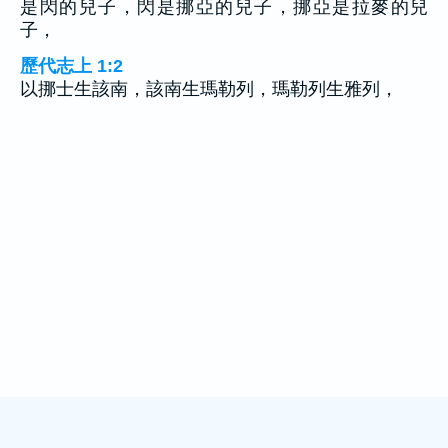
是閃的兒子，閃是挪亞的兒子，挪亞是拉麥的兒
子，
歷代志上 1:2
以挪士生該南，該南生瑪勒列，瑪勒列生雅列，