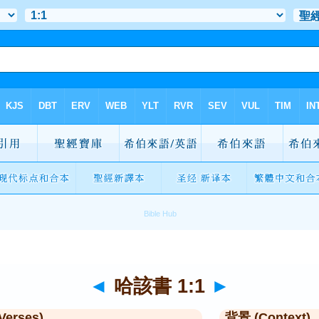
◄
哈該書 1:1
►
Verses)
背景 (Context)