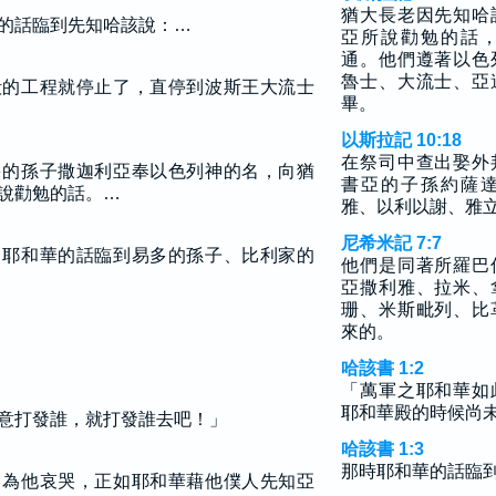
猶大長老因先知哈
的話臨到先知哈該說：…
亞所說勸勉的話
通。他們遵著以色
魯士、大流士、亞
殿的工程就停止了，直停到波斯王大流士
畢。
以斯拉記 10:18
在祭司中查出娶外
多的孫子撒迦利亞奉以色列神的名，向猶
書亞的子孫約薩
說勸勉的話。…
雅、以利以謝、雅
尼希米記 7:7
，耶和華的話臨到易多的孫子、比利家的
他們是同著所羅巴
亞撒利雅、拉米、
珊、米斯毗列、比
來的。
哈該書 1:2
「萬軍之耶和華如
耶和華殿的時候尚
意打發誰，就打發誰去吧！」
哈該書 1:3
那時耶和華的話臨
，為他哀哭，正如耶和華藉他僕人先知亞