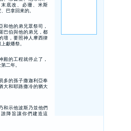
、末底改、必珊、米斯
宏、巴拿回來的。
亞和他的弟兄眾祭司，
羅巴伯與他的弟兄，都
的壇，要照神人摩西律
壇上獻燔祭。
神殿的工程就停止了，
士第二年。
易多的孫子撒迦利亞奉
猶大和耶路撒冷的猶大
乃和示他波斯乃並他們
「誰降旨讓你們建造這
」