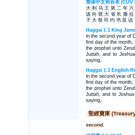
简体中文和合本 (CUV Sim
大 利 乌 王 第 二 年 六
该 向 犹 大 省 长 撒 拉
子 大 祭 司 约 书 亚 说
Haggai 1:1 King Jame
In the second year of D
first day of the mont
the prophet unto Zerub
Judah, and to Joshua 
saying,
Haggai 1:1 English R
In the second year of D
first day of the mont
the prophet unto Zerub
Judah, and to Joshua 
saying,
聖經寶庫 (Treasury o
second.