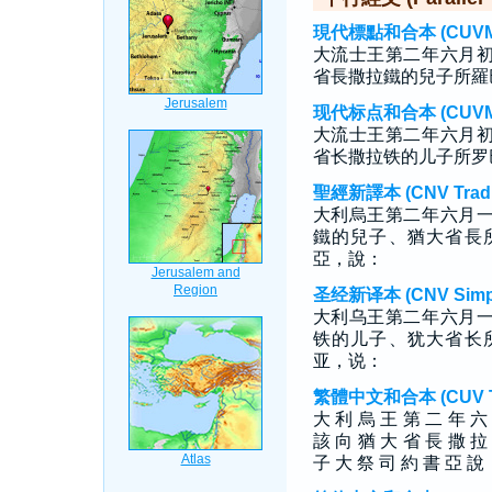
現代標點和合本 (CUVMP T
大流士王第二年六月
省長撒拉鐵的兒子所羅
现代标点和合本 (CUVMP S
大流士王第二年六月
省长撒拉铁的儿子所罗
聖經新譯本 (CNV Tradit
大利烏王第二年六月
鐵的兒子、猶大省長
亞，說：
圣经新译本 (CNV Simpli
大利乌王第二年六月
铁的儿子、犹大省长
亚，说：
繁體中文和合本 (CUV Tra
大 利 烏 王 第 二 年 六
該 向 猶 大 省 長 撒 拉
子 大 祭 司 約 書 亞 說