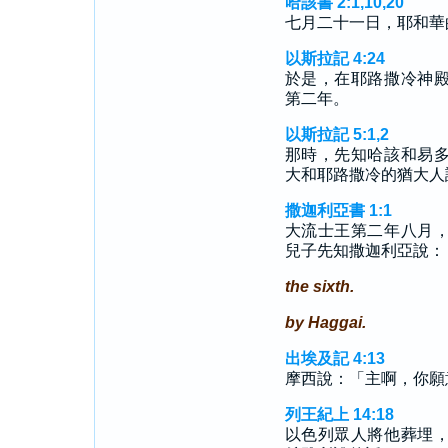
哈該書 2:1,10,20
七月二十一日，耶和華
以斯拉記 4:24
於是，在耶路撒冷神
第二年。
以斯拉記 5:1,2
那時，先知哈該和易
大和耶路撒冷的猶大人
撒迦利亞書 1:1
大流士王第二年八月
兒子先知撒迦利亞說：
the sixth.
by Haggai.
出埃及記 4:13
摩西說：「主啊，你願
列王紀上 14:18
以色列眾人將他葬埋