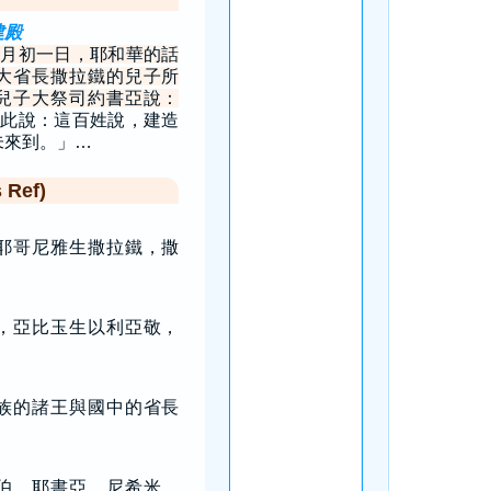
建殿
月初一日，耶和華的話
大省長撒拉鐵的兒子所
兒子大祭司約書亞說：
此說：這百姓說，建造
未來到。」…
Ref)
耶哥尼雅生撒拉鐵，撒
，亞比玉生以利亞敬，
族的諸王與國中的省長
伯、耶書亞、尼希米、