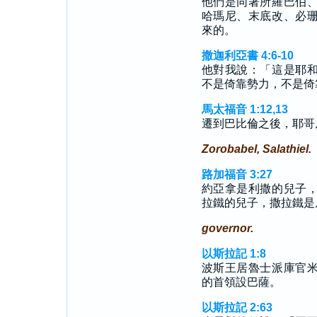
他們是同著所羅巴伯
哈瑪尼、末底改、必
來的。
撒迦利亞書 4:6-10
他對我說：「這是耶
不是倚靠勢力，不是倚
馬太福音 1:12,13
遷到巴比倫之後，耶哥
Zorobabel, Salathiel.
路加福音 3:27
約亞拿是利撒的兒子
拉鐵的兒子，撒拉鐵是
governor.
以斯拉記 1:8
波斯王居魯士派庫官
的首領設巴薩。
以斯拉記 2:63