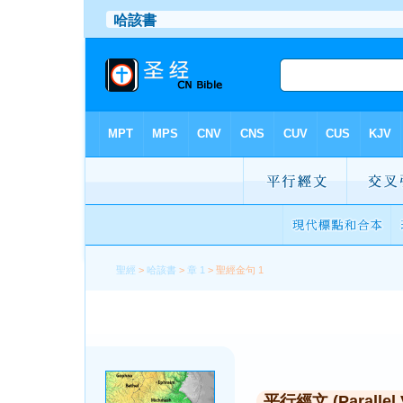
聖經
>
哈該書
>
章 1
> 聖經金句 1
平行經文 (Parallel 