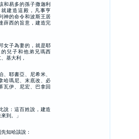
該和易多的孫子撒迦利
，就建造這殿，凡事亨
列神的命令和波斯王居
達薛西的旨意，建造完
邦女子為妻的，就是耶
達的兒子和他弟兄瑪西
立、基大利，
伯、耶書亞、尼希米、
拿哈瑪尼、末底改、必
革瓦伊、尼宏、巴拿回
此說：這百姓說，建造
未來到。」
到先知哈該說：