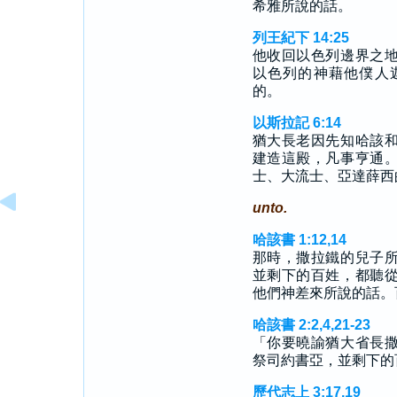
希雅所說的話。
列王紀下 14:25
他收回以色列邊界之
以色列的神藉他僕人
的。
以斯拉記 6:14
猶大長老因先知哈該
建造這殿，凡事亨通
士、大流士、亞達薛西
unto.
哈該書 1:12,14
那時，撒拉鐵的兒子
並剩下的百姓，都聽
他們神差來所說的話。
哈該書 2:2,4,21-23
「你要曉諭猶大省長
祭司約書亞，並剩下的
歷代志上 3:17,19