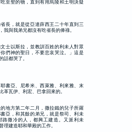
可吃至聖的物，直到有用烏陵和土明決疑
的省長，就是從亞達薛西王二十年直到三
，我與我弟兄都沒有吃省長的俸祿。
的文士以斯拉，並教訓百姓的利未人對眾
華你們神的聖日，不要悲哀哭泣。」這是
的話都哭了。
、耶書亞、尼希米、西萊雅、利來雅、末
比革瓦伊、利宏、巴拿回來的。
殿的地方第二年二月，撒拉鐵的兒子所羅
耶書亞，和其餘的弟兄，就是祭司、利未
耶路撒冷的人，都興工建造。又派利未
督理建造耶和華殿的工作。