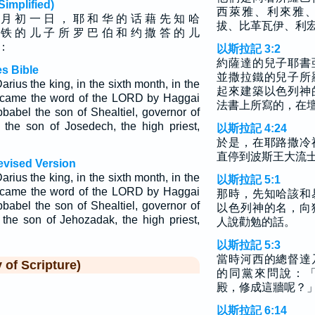
plified)
西萊雅、利來雅
 月 初 一 日 ， 耶 和 华 的 话 藉 先 知 哈
拔、比革瓦伊、利
 铁 的 儿 子 所 罗 巴 伯 和 约 撒 答 的 儿
 ：
以斯拉記 3:2
約薩達的兒子耶書
s Bible
並撒拉鐵的兒子所
arius the king, in the sixth month, in the
起來建築以色列神
h, came the word of the LORD by Haggai
法書上所寫的，在
babel the son of Shealtiel, governor of
the son of Josedech, the high priest,
以斯拉記 4:24
於是，在耶路撒冷
直停到波斯王大流
evised Version
arius the king, in the sixth month, in the
以斯拉記 5:1
h, came the word of the LORD by Haggai
那時，先知哈該和
babel the son of Shealtiel, governor of
以色列神的名，向
the son of Jehozadak, the high priest,
人說勸勉的話。
以斯拉記 5:3
當時河西的總督達
f Scripture)
的同黨來問說：
殿，修成這牆呢？
以斯拉記 6:14