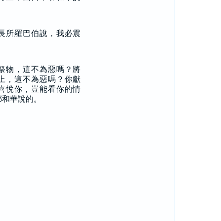
：
長所羅巴伯說，我必震
祭物，這不為惡嗎？將
上，這不為惡嗎？你獻
喜悅你，豈能看你的情
耶和華說的。