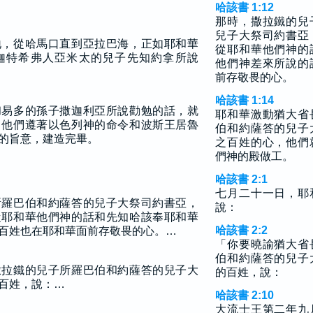
哈該書 1:12
那時，撒拉鐵的兒
兒子大祭司約書亞
地，從哈馬口直到亞拉巴海，正如耶和華
從耶和華他們神的
迦特希弗人亞米太的兒子先知約拿所說
他們神差來所說的
前存敬畏的心。
哈該書 1:14
和易多的孫子撒迦利亞所說勸勉的話，就
耶和華激動猶大省
。他們遵著以色列神的命令和波斯王居魯
伯和約薩答的兒子
的旨意，建造完畢。
之百姓的心，他們
們神的殿做工。
哈該書 2:1
七月二十一日，耶
所羅巴伯和約薩答的兒子大祭司約書亞，
說：
從耶和華他們神的話和先知哈該奉耶和華
哈該書 2:2
百姓也在耶和華面前存敬畏的心。…
「你要曉諭猶大省
伯和約薩答的兒子
撒拉鐵的兒子所羅巴伯和約薩答的兒子大
的百姓，說：
百姓，說：…
哈該書 2:10
大流士王第二年九