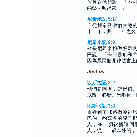
省長對他們說：「不
的祭司興起來。」
尼希米記 5:14
自從我奉派做猶大地
十二年，共十二年之久
尼希米記 8:9
省長尼希米和做祭司
民說：「今日是耶和
因為眾民聽見律法書上
Joshua.
以斯拉記 2:2
他們是同著所羅巴伯
底改、必珊、米斯拔、
以斯拉記 3:8
百姓到了耶路撒冷神
巴伯、約薩達的兒子
人，並一切被擄歸回
人，從二十歲以外的，