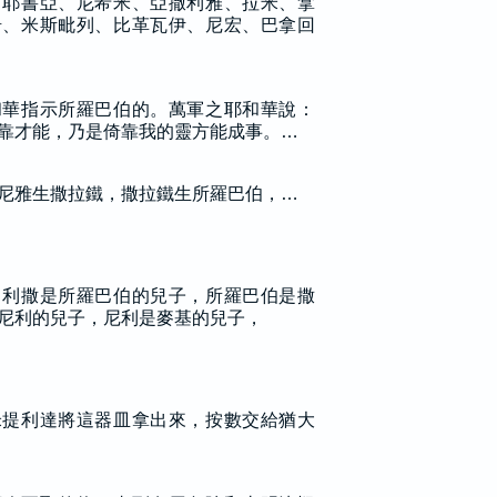
、耶書亞、尼希米、亞撒利雅、拉米、拿
珊、米斯毗列、比革瓦伊、尼宏、巴拿回
和華指示所羅巴伯的。萬軍之耶和華說：
靠才能，乃是倚靠我的靈方能成事。…
尼雅生撒拉鐵，撒拉鐵生所羅巴伯，…
，利撒是所羅巴伯的兒子，所羅巴伯是撒
尼利的兒子，尼利是麥基的兒子，
米提利達將這器皿拿出來，按數交給猶大