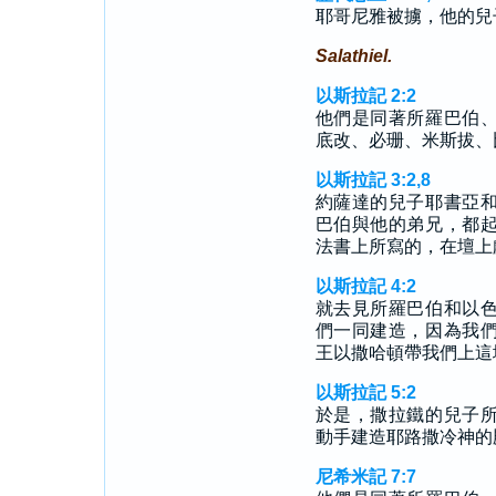
耶哥尼雅被擄，他的兒
Salathiel.
以斯拉記 2:2
他們是同著所羅巴伯
底改、必珊、米斯拔、
以斯拉記 3:2,8
約薩達的兒子耶書亞
巴伯與他的弟兄，都
法書上所寫的，在壇上
以斯拉記 4:2
就去見所羅巴伯和以
們一同建造，因為我
王以撒哈頓帶我們上這
以斯拉記 5:2
於是，撒拉鐵的兒子
動手建造耶路撒冷神的
尼希米記 7:7