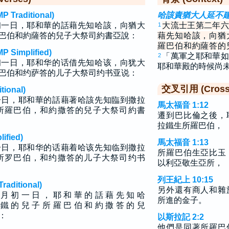
raditional)
哈該責猶大人延不
初一日，耶和華的話藉先知哈該，向猶大
大流士王第二年六
1
巴伯和約薩答的兒子大祭司約書亞說：
藉先知哈該，向猶
羅巴伯和約薩答的
implified)
「萬軍之耶和華如
2
初一日，耶和华的话借先知哈该，向犹大
耶和華殿的時候尚
巴伯和约萨答的儿子大祭司约书亚说：
交叉引用 (Cross 
ional)
一日，耶和華的話藉著哈該先知臨到撒拉
馬太福音 1:12
所羅巴伯，和約撒答的兒子大祭司約書
遷到巴比倫之後，
拉鐵生所羅巴伯，
fied)
馬太福音 1:13
一日，耶和华的话藉着哈该先知临到撒拉
所羅巴伯生亞比玉
所罗巴伯，和约撒答的儿子大祭司约书
以利亞敬生亞所，
列王紀上 10:15
ditional)
另外還有商人和雜
 月 初 一 日 ， 耶 和 華 的 話 藉 先 知 哈
所進的金子。
 鐵 的 兒 子 所 羅 巴 伯 和 約 撒 答 的 兒
 ：
以斯拉記 2:2
他們是同著所羅巴