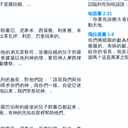
子是撒拉鐵、…
話臨到先知哈該說
哈該書 2:21
「你要告訴猶大省
動天地。
、耶書亞、尼希米、西萊雅、利來雅、末
瑪拉基書 1:8
比革瓦伊、利宏、巴拿回來的。
你們將瞎眼的獻為
瘸腿的、有病的獻
給你的省長，他豈
和他的弟兄眾祭司，並撒拉鐵的兒子所羅
面嗎？這是萬軍之
起來建築以色列神的壇，要照神人摩西律
獻燔祭。…
色列的族長，對他們說：「請容我們與你
們尋求你們的神，與你們一樣。自從亞述
地以來，我們常祭祀神。」
所羅巴伯和約薩達的兒子耶書亞都起來，
殿，有神的先知在那裡幫助他們。