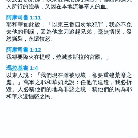
人所行的強暴，又因在本地流無辜人的血。
阿摩司書 1:11
耶和華如此說：「以東三番四次地犯罪，我必不免
去他的刑罰，因為他拿刀追趕兄弟，毫無憐憫，發
怒撕裂，永懷憤怒。
阿摩司書 1:12
我卻要降火在提幔，燒滅波斯拉的宮殿。」
瑪拉基書 1:4
以東人說：『我們現在雖被毀壞，卻要重建荒廢之
處。』萬軍之耶和華如此說：任他們建造，我必拆
毀。人必稱他們的地為罪惡之境，稱他們的民為耶
和華永遠惱怒之民。