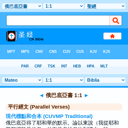
聖經
>
俄巴底亞書
>
章 1
> 聖經金句 1
◄
俄巴底亞書 1:1
►
平行經文 (Parallel Verses)
現代標點和合本 (CUVMP Traditional)
俄巴底亞得了耶和華的默示。論以東說（我從耶和