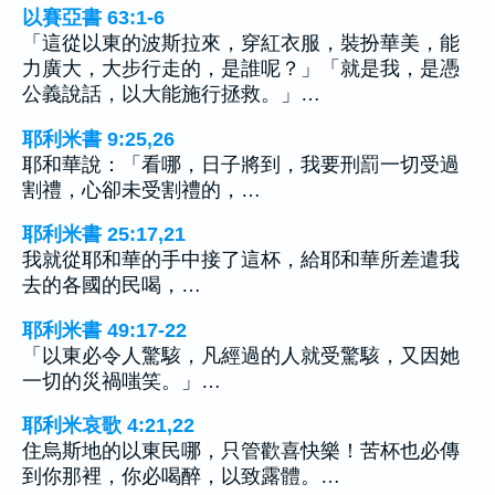
以賽亞書 63:1-6
「這從以東的波斯拉來，穿紅衣服，裝扮華美，能
力廣大，大步行走的，是誰呢？」「就是我，是憑
公義說話，以大能施行拯救。」…
耶利米書 9:25,26
耶和華說：「看哪，日子將到，我要刑罰一切受過
割禮，心卻未受割禮的，…
耶利米書 25:17,21
我就從耶和華的手中接了這杯，給耶和華所差遣我
去的各國的民喝，…
耶利米書 49:17-22
「以東必令人驚駭，凡經過的人就受驚駭，又因她
一切的災禍嗤笑。」…
耶利米哀歌 4:21,22
住烏斯地的以東民哪，只管歡喜快樂！苦杯也必傳
到你那裡，你必喝醉，以致露體。…