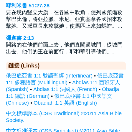
耶利米書 51:27,28
要在境內豎立大旗，在各國中吹角，使列國預備攻
擊巴比倫，將亞拉臘、米尼、亞實基拿各國招來攻
擊她。又派軍長來攻擊她，使馬匹上來如螞蚱。…
彌迦書 2:13
開路的在他們前面上去，他們直闖過城門，從城門
出去。他們的王在前面行，耶和華引導他們。」
鏈接 (Links)
俄巴底亞書 1:1 雙語聖經 (Interlinear)
•
俄巴底亞書
1:1 多種語言 (Multilingual)
•
Abdías 1:1 西班牙人
(Spanish)
•
Abdias 1:1 法國人 (French)
•
Obadja
1:1 德語 (German)
•
俄巴底亞書 1:1 中國語文
(Chinese)
•
Obadiah 1:1 英語 (English)
中文標準譯本 (CSB Traditional) ©2011 Asia Bible
Society.
中文标准译本 (CSB Simplified) ©2011 Asia Bible