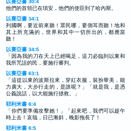
以賽亞書 30:4
他們的首領已在瑣安，他們的使臣到了哈內斯。
以賽亞書 34:1
列國啊，要近前來聽！眾民哪，要側耳而聽！地和
其上所充滿的，世界和其中一切所出的，都應當
聽！
以賽亞書 34:5
「因為我的刀在天上已經喝足，這刀必臨到以東和
我所咒詛的民，要施行審判。
以賽亞書 63:1
「這從以東的波斯拉來，穿紅衣服，裝扮華美，能
力廣大，大步行走的，是誰呢？」「就是我，是憑
公義說話，以大能施行拯救。」
耶利米書 6:4
「你們要準備攻擊她！」「起來吧，我們可以趁午
時上去！哀哉，日已漸斜，晚影拖長了！
耶利米書 6:5