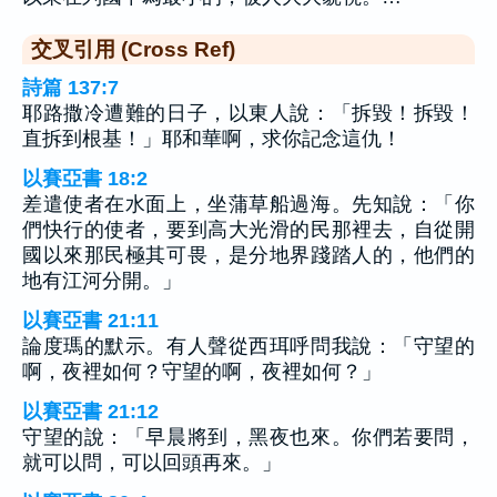
交叉引用 (Cross Ref)
詩篇 137:7
耶路撒冷遭難的日子，以東人說：「拆毀！拆毀！
直拆到根基！」耶和華啊，求你記念這仇！
以賽亞書 18:2
差遣使者在水面上，坐蒲草船過海。先知說：「你
們快行的使者，要到高大光滑的民那裡去，自從開
國以來那民極其可畏，是分地界踐踏人的，他們的
地有江河分開。」
以賽亞書 21:11
論度瑪的默示。有人聲從西珥呼問我說：「守望的
啊，夜裡如何？守望的啊，夜裡如何？」
以賽亞書 21:12
守望的說：「早晨將到，黑夜也來。你們若要問，
就可以問，可以回頭再來。」