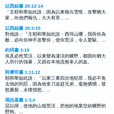
以西結書 25:12-14
「主耶和華如此說：因為以東報仇雪恨，攻擊猶大
家，向他們報仇，大大有罪，…
以西結書 35:3-15
對他說：『主耶和華如此說：西珥山哪，我與你為
敵，必向你伸手攻擊你，使你荒涼，令人驚駭。…
約珥書 3:19
埃及必然荒涼，以東變為淒涼的曠野，都因向猶大
人所行的強暴，又因在本地流無辜人的血。
阿摩司書 1:11,12
耶和華如此說：「以東三番四次地犯罪，我必不免
去他的刑罰，因為他拿刀追趕兄弟，毫無憐憫，發
怒撕裂，永懷憤怒。…
瑪拉基書 1:3,4
惡以掃，使他的山嶺荒涼，把他的地業交給曠野的
野狗。…