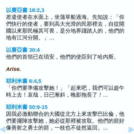
以賽亞書 18:2,3
差遣使者在水面上，坐蒲草船過海。先知說：「你
們快行的使者，要到高大光滑的民那裡去，自從開
國以來那民極其可畏，是分地界踐踏人的，他們的
地有江河分開。」…
以賽亞書 30:4
他們的首領已在瑣安，他們的使臣到了哈內斯。
Arise.
耶利米書 6:4,5
「你們要準備攻擊她！」「起來吧，我們可以趁午
時上去！哀哉，日已漸斜，晚影拖長了！…
耶利米書 50:9-15
因我必激動聯合的大國從北方上來攻擊巴比倫，他
們要擺陣攻擊她，她必從那裡被攻取。他們的箭好
像善射之勇士的箭，一枝也不徒然返回。…