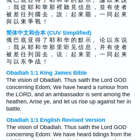
俄 巴 底 亞 得 了 耶 和 華 的 默 示 。 論 以 東 說
： 我 從 耶 和 華 那 裡 聽 見 信 息 ， 並 有 使 者
被 差 往 列 國 去 ， 說 ： 起 來 罷 ， 一 同 起 來
與 以 東 爭 戰 ！
简体中文和合本 (CUV Simplified)
俄 巴 底 亚 得 了 耶 和 华 的 默 示 。 论 以 东 说
： 我 从 耶 和 华 那 里 听 见 信 息 ， 并 有 使 者
被 差 往 列 国 去 ， 说 ： 起 来 罢 ， 一 同 起 来
与 以 东 争 战 ！
Obadiah 1:1 King James Bible
The vision of Obadiah. Thus saith the Lord GOD
concerning Edom; We have heard a rumour from
the LORD, and an ambassador is sent among the
heathen, Arise ye, and let us rise up against her in
battle.
Obadiah 1:1 English Revised Version
The vision of Obadiah. Thus saith the Lord GOD
concerning Edom: We have heard tidings from the