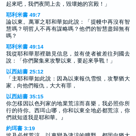
起來吧，我們夜間上去，毀壞她的宮殿！」
耶利米書 49:7
論以東。萬軍之耶和華如此說：「提幔中再沒有智
慧嗎？明哲人不再有謀略嗎？他們的智慧盡歸無有
嗎？
耶利米書 49:14
我從耶和華那裡聽見信息，並有使者被差往列國去
說：「你們聚集來攻擊以東，要起來爭戰！」
以西結書 25:12
「主耶和華如此說：因為以東報仇雪恨，攻擊猶大
家，向他們報仇，大大有罪，
以西結書 35:15
你怎樣因以色列家的地業荒涼而喜樂，我必照你所
行的待你。西珥山哪，你和以東全地必都荒涼，你
們就知道我是耶和華。』
約珥書 3:19
埃及必然荒涼，以東變為淒涼的曠野，都因向猶大