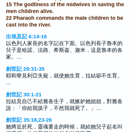
15 The godliness of the midwives in saving the
men children alive.
22 Pharaoh commands the male children to be
cast into the river.
出埃及記 6:14-16
以色列人家長的名字記在下面。以色列長子魯本的
兒子是哈諾、法路、希斯崙、迦米，這是魯本的各
家。…
創世記 29:31-35
耶和華見利亞失寵，就使她生育，拉結卻不生育。
…
創世記 30:1-21
拉結見自己不給雅各生子，就嫉妒她姐姐，對雅各
說：「你給我孩子，不然我就死了。」…
創世記 35:18,23-26
她將近於死，靈魂要走的時候，就給她兒子起名叫