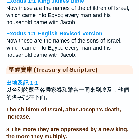
Exodus 1:1 King James Bible
Now these
are
the names of the children of Israel,
which came into Egypt; every man and his
household came with Jacob.
Exodus 1:1 English Revised Version
Now these are the names of the sons of Israel,
which came into Egypt; every man and his
household came with Jacob.
聖經寶庫 (Treasury of Scripture)
出埃及記 1:1
以色列的眾子各帶家眷和雅各一同來到埃及，他們
的名字記在下面。
The children of Israel, after Joseph's death,
increase.
8 The more they are oppressed by a new king,
the more they multiply.