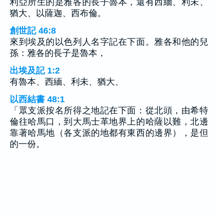
利亞所生的是雅各的長子魯本，還有西緬、利未、
猶大、以薩迦、西布倫。
創世記 46:8
來到埃及的以色列人名字記在下面。雅各和他的兒
孫：雅各的長子是魯本，
出埃及記 1:2
有魯本、西緬、利未、猶大、
以西結書 48:1
「眾支派按名所得之地記在下面：從北頭，由希特
倫往哈馬口，到大馬士革地界上的哈薩以難，北邊
靠著哈馬地（各支派的地都有東西的邊界），是但
的一份。