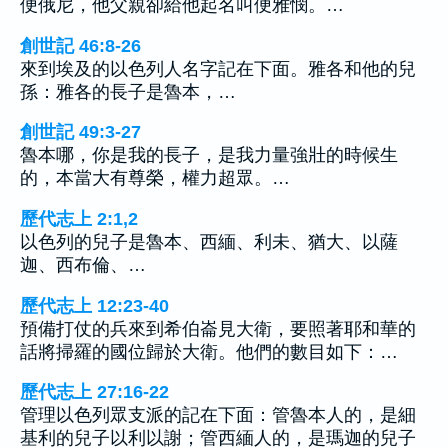
便俄尼，他父親卻給他起名叫便雅憫。…
創世記 46:8-26
來到埃及的以色列人名字記在下面。雅各和他的兒
孫：雅各的長子是魯本，…
創世記 49:3-27
魯本哪，你是我的長子，是我力量強壯的時候生
的，本當大有尊榮，權力超眾。…
歷代志上 2:1,2
以色列的兒子是魯本、西緬、利未、猶大、以薩
迦、西布倫、…
歷代志上 12:23-40
預備打仗的兵來到希伯崙見大衛，要照著耶和華的
話將掃羅的國位歸於大衛。他們的數目如下：…
歷代志上 27:16-22
管理以色列眾支派的記在下面：管魯本人的，是細
基利的兒子以利以謝；管西緬人的，是瑪迦的兒子