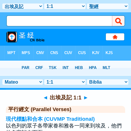
聖經
>
出埃及記
>
章 1
> 聖經金句 1
◄
出埃及記 1:1
►
平行經文 (Parallel Verses)
現代標點和合本 (CUVMP Traditional)
以色列的眾子各帶家眷和雅各一同來到埃及，他們