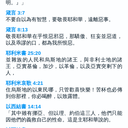
明。』」
箴言 3:7
不要自以為有智慧，要敬畏耶和華，遠離惡事。
箴言 8:13
敬畏耶和華在乎恨惡邪惡，那驕傲、狂妄並惡道，
以及乖謬的口，都為我所恨惡。
耶利米書 25:20
並雜族的人民和烏斯地的諸王，與非利士地的諸
王，亞實基倫，加沙，以革倫，以及亞實突剩下的
人，
耶利米哀歌 4:21
住烏斯地的以東民哪，只管歡喜快樂！苦杯也必傳
到你那裡，你必喝醉，以致露體。
以西結書 14:14
「其中雖有挪亞、但以理、約伯這三人，他們只能
因他們的義救自己的性命。這是主耶和華說的。