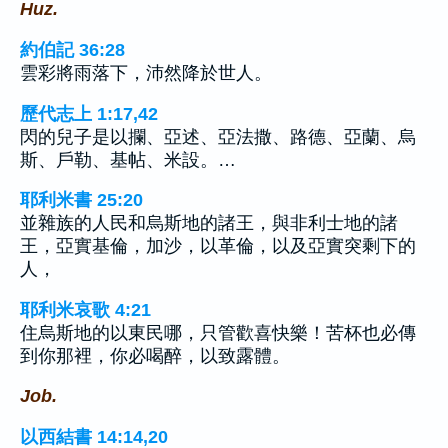
Huz.
約伯記 36:28
雲彩將雨落下，沛然降於世人。
歷代志上 1:17,42
閃的兒子是以攔、亞述、亞法撒、路德、亞蘭、烏
斯、戶勒、基帖、米設。…
耶利米書 25:20
並雜族的人民和烏斯地的諸王，與非利士地的諸
王，亞實基倫，加沙，以革倫，以及亞實突剩下的
人，
耶利米哀歌 4:21
住烏斯地的以東民哪，只管歡喜快樂！苦杯也必傳
到你那裡，你必喝醉，以致露體。
Job.
以西結書 14:14,20