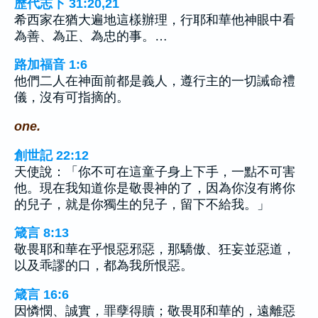
歷代志下 31:20,21
希西家在猶大遍地這樣辦理，行耶和華他神眼中看
為善、為正、為忠的事。…
路加福音 1:6
他們二人在神面前都是義人，遵行主的一切誡命禮
儀，沒有可指摘的。
one.
創世記 22:12
天使說：「你不可在這童子身上下手，一點不可害
他。現在我知道你是敬畏神的了，因為你沒有將你
的兒子，就是你獨生的兒子，留下不給我。」
箴言 8:13
敬畏耶和華在乎恨惡邪惡，那驕傲、狂妄並惡道，
以及乖謬的口，都為我所恨惡。
箴言 16:6
因憐憫、誠實，罪孽得贖；敬畏耶和華的，遠離惡