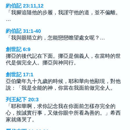
約伯記 23:11,12
「我腳追隨他的步履，我謹守他的道，並不偏離。
…
約伯記 31:1-40
「我與眼睛立約，怎能戀戀瞻望處女呢？…
創世記 6:9
挪亞的後代記在下面。挪亞是個義人，在當時的世
代是個完全人。挪亞與神同行。
創世記 17:1
亞伯蘭年九十九歲的時候，耶和華向他顯現，對他
說：「我是全能的神，你當在我面前做完全人。
列王紀下 20:3
「耶和華啊，求你記念我在你面前怎樣存完全的
心，按誠實行事，又做你眼中所看為善的。」希西
家就痛哭了。