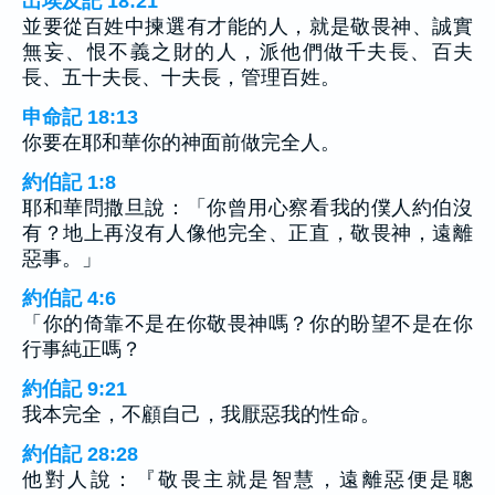
出埃及記 18:21
並要從百姓中揀選有才能的人，就是敬畏神、誠實
無妄、恨不義之財的人，派他們做千夫長、百夫
長、五十夫長、十夫長，管理百姓。
申命記 18:13
你要在耶和華你的神面前做完全人。
約伯記 1:8
耶和華問撒旦說：「你曾用心察看我的僕人約伯沒
有？地上再沒有人像他完全、正直，敬畏神，遠離
惡事。」
約伯記 4:6
「你的倚靠不是在你敬畏神嗎？你的盼望不是在你
行事純正嗎？
約伯記 9:21
我本完全，不顧自己，我厭惡我的性命。
約伯記 28:28
他對人說：『敬畏主就是智慧，遠離惡便是聰