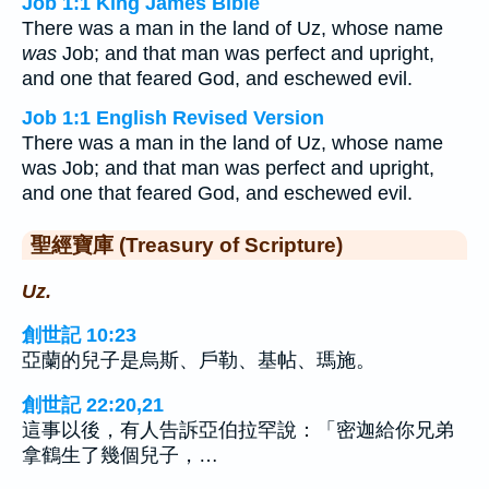
Job 1:1 King James Bible
There was a man in the land of Uz, whose name
was
Job; and that man was perfect and upright,
and one that feared God, and eschewed evil.
Job 1:1 English Revised Version
There was a man in the land of Uz, whose name
was Job; and that man was perfect and upright,
and one that feared God, and eschewed evil.
聖經寶庫 (Treasury of Scripture)
Uz.
創世記 10:23
亞蘭的兒子是烏斯、戶勒、基帖、瑪施。
創世記 22:20,21
這事以後，有人告訴亞伯拉罕說：「密迦給你兄弟
拿鶴生了幾個兒子，…