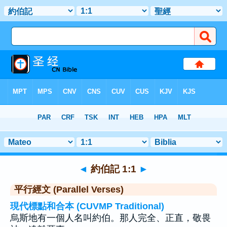
聖經
>
約伯記
>
章 1
> 聖經金句 1
◄
約伯記 1:1
►
平行經文 (Parallel Verses)
現代標點和合本 (CUVMP Traditional)
烏斯地有一個人名叫約伯。那人完全、正直，敬畏