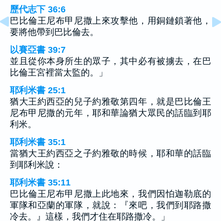
歷代志下 36:6
巴比倫王尼布甲尼撒上來攻擊他，用銅鏈鎖著他，
要將他帶到巴比倫去。
以賽亞書 39:7
並且從你本身所生的眾子，其中必有被擄去，在巴
比倫王宮裡當太監的。」
耶利米書 25:1
猶大王約西亞的兒子約雅敬第四年，就是巴比倫王
尼布甲尼撒的元年，耶和華論猶大眾民的話臨到耶
利米。
耶利米書 35:1
當猶大王約西亞之子約雅敬的時候，耶和華的話臨
到耶利米說：
耶利米書 35:11
巴比倫王尼布甲尼撒上此地來，我們因怕迦勒底的
軍隊和亞蘭的軍隊，就說：『來吧，我們到耶路撒
冷去。』這樣，我們才住在耶路撒冷。」