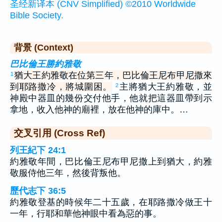
圣经新译本 (CNV Simplified) ©2010 Worldwide
Bible Society.
背景 (Context)
巴比倫王勝約雅敬
猶大王約雅敬在位第三年，巴比倫王尼布甲尼撒來
1
到耶路撒冷，將城圍困。
主將猶大王約雅敬，並
2
神殿中器皿的幾份交付他手，他就把這器皿帶到示
拿地，收入他神的廟裡，放在他神的庫中。…
交叉引用 (Cross Ref)
列王紀下 24:1
約雅敬年間，巴比倫王尼布甲尼撒上到猶大，約雅
敬服侍他三年，然後背叛他。
歷代志下 36:5
約雅敬登基的時候年二十五歲，在耶路撒冷做王十
一年，行耶和華他神眼中看為惡的事。