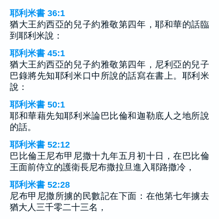
耶利米書 36:1
猶大王約西亞的兒子約雅敬第四年，耶和華的話臨
到耶利米說：
耶利米書 45:1
猶大王約西亞的兒子約雅敬第四年，尼利亞的兒子
巴錄將先知耶利米口中所說的話寫在書上。耶利米
說：
耶利米書 50:1
耶和華藉先知耶利米論巴比倫和迦勒底人之地所說
的話。
耶利米書 52:12
巴比倫王尼布甲尼撒十九年五月初十日，在巴比倫
王面前侍立的護衛長尼布撒拉旦進入耶路撒冷，
耶利米書 52:28
尼布甲尼撒所擄的民數記在下面：在他第七年擄去
猶大人三千零二十三名，