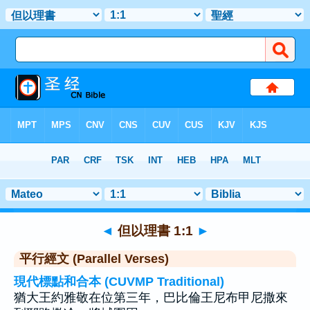
聖經
>
但以理書
>
章 1
> 聖經金句 1
◄
但以理書 1:1
►
平行經文 (Parallel Verses)
現代標點和合本 (CUVMP Traditional)
猶大王約雅敬在位第三年，巴比倫王尼布甲尼撒來