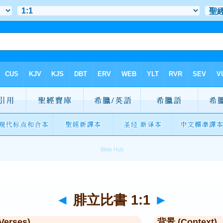
◄
腓立比書 1:1
►
Verses)
背景 (Context)