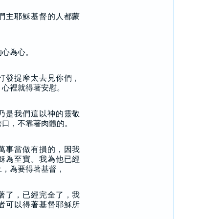
們主耶穌基督的人都蒙
的心為心。
打發提摩太去見你們，
，心裡就得著安慰。
乃是我們這以神的靈敬
誇口，不靠著肉體的。
萬事當做有損的，因我
穌為至寶。我為他已經
土，為要得著基督，
著了，已經完全了，我
者可以得著基督耶穌所