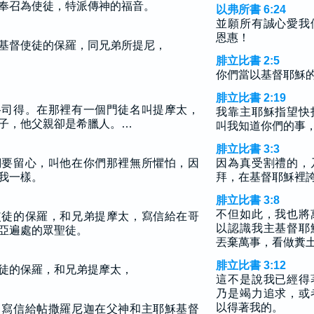
奉召為使徒，特派傳神的福音。
以弗所書 6:24
並願所有誠心愛我
恩惠！
基督使徒的保羅，同兄弟所提尼，
腓立比書 2:5
你們當以基督耶穌
腓立比書 2:19
路司得。在那裡有一個門徒名叫提摩太，
我靠主耶穌指望快
子，他父親卻是希臘人。…
叫我知道你們的事
腓立比書 3:3
們要留心，叫他在你們那裡無所懼怕，因
因為真受割禮的，
我一樣。
拜，在基督耶穌裡
腓立比書 3:8
不但如此，我也將
使徒的保羅，和兄弟提摩太，寫信給在哥
以認識我主基督耶
亞遍處的眾聖徒。
丟棄萬事，看做糞
腓立比書 3:12
徒的保羅，和兄弟提摩太，
這不是說我已經得
乃是竭力追求，或
以得著我的。
，寫信給帖撒羅尼迦在父神和主耶穌基督