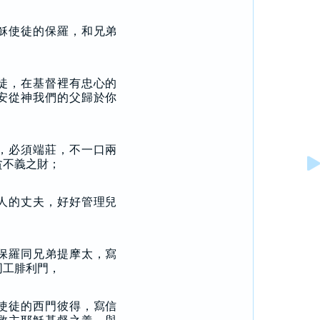
穌使徒的保羅，和兄弟
徒，在基督裡有忠心的
安從神我們的父歸於你
，必須端莊，不一口兩
貪不義之財；
人的丈夫，好好管理兒
保羅同兄弟提摩太，寫
同工腓利門，
使徒的西門彼得，寫信