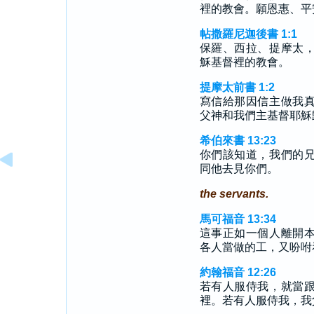
裡的教會。願恩惠、平
帖撒羅尼迦後書 1:1
保羅、西拉、提摩太
穌基督裡的教會。
提摩太前書 1:2
寫信給那因信主做我
父神和我們主基督耶穌
希伯來書 13:23
你們該知道，我們的
同他去見你們。
the servants.
馬可福音 13:34
這事正如一個人離開
各人當做的工，又吩咐
約翰福音 12:26
若有人服侍我，就當
裡。若有人服侍我，我