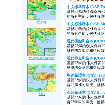
中文標準譯本 (CSB Tradi
基督耶穌的奴僕保羅
的所有聖徒，包括各位
中文标准译本 (CSB Simp
基督耶稣的奴仆保罗
的所有圣徒，包括各位
現代標點和合本 (CUVMP T
基督耶穌的僕人保羅
穌裡的眾聖徒和諸位監
现代标点和合本 (CUVMP S
基督耶稣的仆人保罗
稣里的众圣徒和诸位监
聖經新譯本 (CNV Tradit
基督耶穌的僕人保羅
督耶穌裡的聖徒、監督
圣经新译本 (CNV Simpli
基督耶稣的仆人保罗
督耶稣里的圣徒、监督