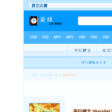
聖經
>
腓立比書
>
章 1
> 聖經金句 1
平行經文 (Parallel 