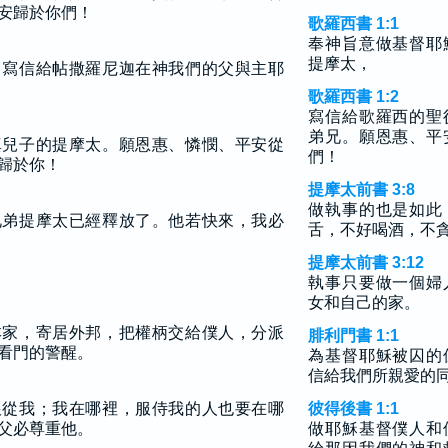
安歸於你們！
歌羅西書 1:1
奉神旨意做基督耶
提摩太，
，寫信給帖撒羅尼迦在神我們的父與主耶
歌羅西書 1:2
寫信給歌羅西的聖
弟兄。願恩惠、平
真兒子的提摩太。願恩惠、憐憫、平安從
們！
歸於你！
提摩太前書 3:8
做執事的也是如此
兄弟提摩太已經釋放了。他若快來，我必
舌，不好喝酒，不
提摩太前書 3:12
執事只要做一個婦
女和自己的家。
本家，寄居外邦，把權柄交給僕人，分派
腓利門書 1:1
看門的警醒。
為基督耶穌被囚的
信給我們所親愛的
跟從我；我在哪裡，服侍我的人也要在哪
彼得後書 1:1
父必尊重他。
做耶穌基督僕人和