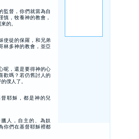
的監督，你們就當為自
謹慎，牧養神的教會，
買來的。
穌使徒的保羅，和兄弟
哥林多神的教會，並亞
。
心呢，還是要得神的心
喜歡嗎？若仍舊討人的
督的僕人了。
基督耶穌，都是神的兒
希臘人，自主的、為奴
為你們在基督耶穌裡都