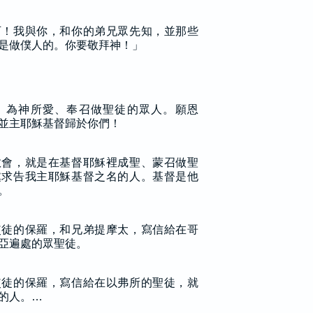
可！我與你，和你的弟兄眾先知，並那些
是做僕人的。你要敬拜神！」
、為神所愛、奉召做聖徒的眾人。願恩
並主耶穌基督歸於你們！
教會，就是在基督耶穌裡成聖、蒙召做聖
處求告我主耶穌基督之名的人。基督是他
。
使徒的保羅，和兄弟提摩太，寫信給在哥
亞遍處的眾聖徒。
使徒的保羅，寫信給在以弗所的聖徒，就
的人。…