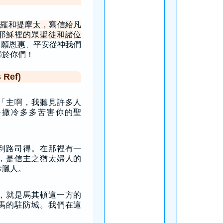
羅和提摩太，寫信給凡
耶穌裡的眾聖徒和諸位
願恩惠、平安從神我們
2
歸於你們！
Ref)
「主啊，我聽見許多人
路撒冷多多苦害你的聖
到路司得。在那裡有一
，是信主之猶太婦人的
希臘人。
，就是馬其頓這一方的
馬的駐防城。我們在這