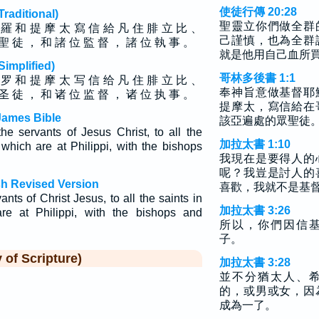
使徒行傳 20:28
ditional)
聖靈立你們做全群
 羅 和 提 摩 太 寫 信 給 凡 住 腓 立 比 、
己謹慎，也為全群
聖 徒 ， 和 諸 位 監 督 ， 諸 位 執 事 。
就是他用自己血所
plified)
哥林多後書 1:1
 罗 和 提 摩 太 写 信 给 凡 住 腓 立 比 、
奉神旨意做基督耶
圣 徒 ， 和 诸 位 监 督 ， 诸 位 执 事 。
提摩太，寫信給在
James Bible
該亞遍處的眾聖徒
he servants of Jesus Christ, to all the
加拉太書 1:10
 which are at Philippi, with the bishops
我現在是要得人的
呢？我豈是討人的
sh Revised Version
喜歡，我就不是基
nts of Christ Jesus, to all the saints in
加拉太書 3:26
re at Philippi, with the bishops and
所以，你們因信
子。
f Scripture)
加拉太書 3:28
並不分猶太人、
的，或男或女，因
成為一了。