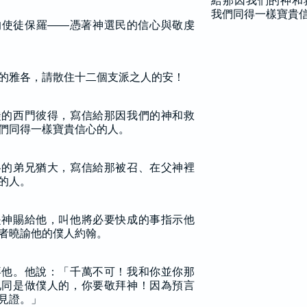
給那因我們的神和
我們同得一樣寶貴
的使徒保羅——憑著神選民的信心與敬虔
的雅各，請散住十二個支派之人的安！
徒的西門彼得，寫信給那因我們的神和救
們同得一樣寶貴信心的人。
各的弟兄猶大，寫信給那被召、在父神裡
的人。
是神賜給他，叫他將必要快成的事指示他
者曉諭他的僕人約翰。
拜他。他說：「千萬不可！我和你並你那
兄同是做僕人的，你要敬拜神！因為預言
見證。」