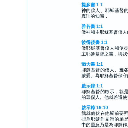
提多書 1:1
神的僕人、耶穌基督
真理的知識，
雅各書 1:1
做神和主耶穌基督僕人
彼得後書 1:1
做耶穌基督僕人和使
主耶穌基督之義，與我
猶大書 1:1
耶穌基督的僕人、雅
蒙愛、為耶穌基督保守
啟示錄 1:1
耶穌基督的啟示，就
的眾僕人。他就差遣使
啟示錄 19:10
我就俯伏在他腳前要
些為耶穌作見證的弟
中的靈意乃是為耶穌作