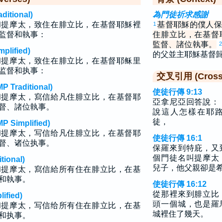
tional)
為門徒祈求感謝
和提摩太，致住在腓立比，在基督耶穌裡
基督耶穌的僕人保
1
監督和執事：
住腓立比，在基督
監督、諸位執事。
lified)
的父並主耶穌基督
和提摩太，致住在腓立比，在基督耶稣里
监督和执事：
交叉引用 (Cross 
raditional)
使徒行傳 9:13
和提摩太，寫信給凡住腓立比，在基督耶
亞拿尼亞回答說：
督、諸位執事。
說這人怎樣在耶
徒，
implified)
和提摩太，写信给凡住腓立比，在基督耶
使徒行傳 16:1
督、诸位执事。
保羅來到特庇，又
個門徒名叫提摩太
ional)
兒子，他父親卻是
和提摩太，寫信給所有住在腓立比，在基
和執事。
使徒行傳 16:12
從那裡來到腓立比
fied)
頭一個城，也是羅
和提摩太，写信给所有住在腓立比，在基
城裡住了幾天。
和执事。