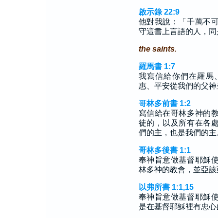
啟示錄 22:9
他對我說：「千萬不
守這書上言語的人，同
the saints.
羅馬書 1:7
我寫信給你們在羅馬
惠、平安從我們的父神
哥林多前書 1:2
寫信給在哥林多神的
徒的，以及所有在各
們的主，也是我們的主
哥林多後書 1:1
奉神旨意做基督耶穌
林多神的教會，並亞該
以弗所書 1:1,15
奉神旨意做基督耶穌
是在基督耶穌裡有忠心