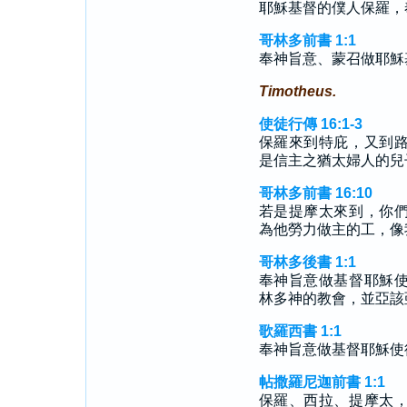
耶穌基督的僕人保羅，
哥林多前書 1:1
奉神旨意、蒙召做耶穌
Timotheus.
使徒行傳 16:1-3
保羅來到特庇，又到
是信主之猶太婦人的兒
哥林多前書 16:10
若是提摩太來到，你
為他勞力做主的工，像
哥林多後書 1:1
奉神旨意做基督耶穌
林多神的教會，並亞該
歌羅西書 1:1
奉神旨意做基督耶穌使
帖撒羅尼迦前書 1:1
保羅、西拉、提摩太