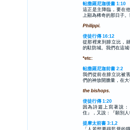
帖撒羅尼迦後書 1:10
這正是主降臨，要在
上顯為稀奇的那日子。
Philippi.
使徒行傳 16:12
從那裡來到腓立比，
的駐防城。我們在這城
*etc:
帖撒羅尼迦前書 2:2
我們從前在腓立比被
們的神放開膽量，在大
the bishops.
使徒行傳 1:20
因為詩篇上寫著說：
住』，又說：『願別人
提摩太前書 3:1,2
「人若想要得監督的