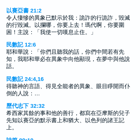
以賽亞書 21:2
令人悽慘的異象已默示於我：詭詐的行詭詐，毀滅
的行毀滅。以攔哪，你要上去！瑪代啊，你要圍
困！主說：「我使一切嘆息止住。」
民數記 12:6
耶和華說：「你們且聽我的話，你們中間若有先
知，我耶和華必在異象中向他顯現，在夢中與他說
話。
民數記 24:4,16
得聽神的言語、得見全能者的異象、眼目睜開而仆
倒的人說：…
歷代志下 32:32
希西家其餘的事和他的善行，都寫在亞摩斯的兒子
先知以賽亞的默示書上和猶大、以色列的諸王記
上。