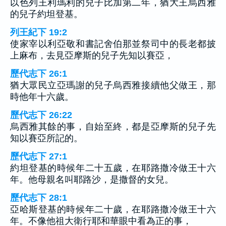
以色列王利瑪利的兒子比加第二年，猶大王烏西雅
的兒子約坦登基。
列王紀下 19:2
使家宰以利亞敬和書記舍伯那並祭司中的長老都披
上麻布，去見亞摩斯的兒子先知以賽亞，
歷代志下 26:1
猶大眾民立亞瑪謝的兒子烏西雅接續他父做王，那
時他年十六歲。
歷代志下 26:22
烏西雅其餘的事，自始至終，都是亞摩斯的兒子先
知以賽亞所記的。
歷代志下 27:1
約坦登基的時候年二十五歲，在耶路撒冷做王十六
年。他母親名叫耶路沙，是撒督的女兒。
歷代志下 28:1
亞哈斯登基的時候年二十歲，在耶路撒冷做王十六
年。不像他祖大衛行耶和華眼中看為正的事，