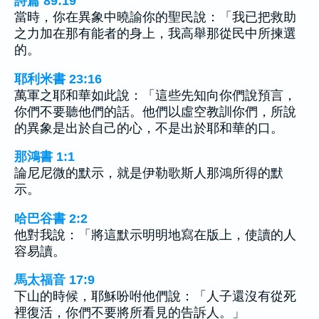
詩篇 89:19
當時，你在異象中曉諭你的聖民說：「我已把救助
之力加在那有能者的身上，我高舉那從民中所揀選
的。
耶利米書 23:16
萬軍之耶和華如此說：「這些先知向你們說預言，
你們不要聽他們的話。他們以虛空教訓你們，所說
的異象是出於自己的心，不是出於耶和華的口。
那鴻書 1:1
論尼尼微的默示，就是伊勒歌斯人那鴻所得的默
示。
哈巴谷書 2:2
他對我說：「將這默示明明地寫在版上，使讀的人
容易讀。
馬太福音 17:9
下山的時候，耶穌吩咐他們說：「人子還沒有從死
裡復活，你們不要將所看見的告訴人。」