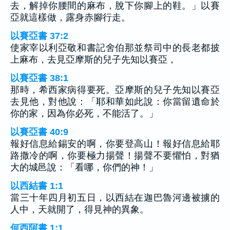
去，解掉你腰間的麻布，脫下你腳上的鞋。」以賽
亞就這樣做，露身赤腳行走。
以賽亞書 37:2
使家宰以利亞敬和書記舍伯那並祭司中的長老都披
上麻布，去見亞摩斯的兒子先知以賽亞，
以賽亞書 38:1
那時，希西家病得要死。亞摩斯的兒子先知以賽亞
去見他，對他說：「耶和華如此說：你當留遺命於
你的家，因為你必死，不能活了。」
以賽亞書 40:9
報好信息給錫安的啊，你要登高山！報好信息給耶
路撒冷的啊，你要極力揚聲！揚聲不要懼怕，對猶
大的城邑說：「看哪，你們的神！」
以西結書 1:1
當三十年四月初五日，以西結在迦巴魯河邊被擄的
人中，天就開了，得見神的異象。
何西阿書 1:1