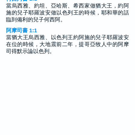
當烏西雅、約坦、亞哈斯、希西家做猶大王，約阿
施的兒子耶羅波安做以色列王的時候，耶和華的話
臨到備利的兒子何西阿。
阿摩司書 1:1
當猶大王烏西雅、以色列王約阿施的兒子耶羅波安
在位的時候，大地震前二年，提哥亞牧人中的阿摩
司得默示論以色列。