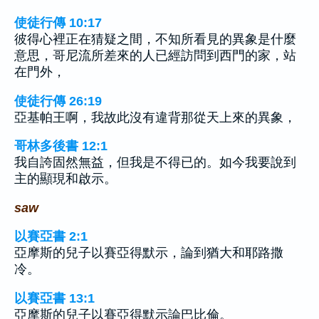
使徒行傳 10:17
彼得心裡正在猜疑之間，不知所看見的異象是什麼
意思，哥尼流所差來的人已經訪問到西門的家，站
在門外，
使徒行傳 26:19
亞基帕王啊，我故此沒有違背那從天上來的異象，
哥林多後書 12:1
我自誇固然無益，但我是不得已的。如今我要說到
主的顯現和啟示。
saw
以賽亞書 2:1
亞摩斯的兒子以賽亞得默示，論到猶大和耶路撒
冷。
以賽亞書 13:1
亞摩斯的兒子以賽亞得默示論巴比倫。