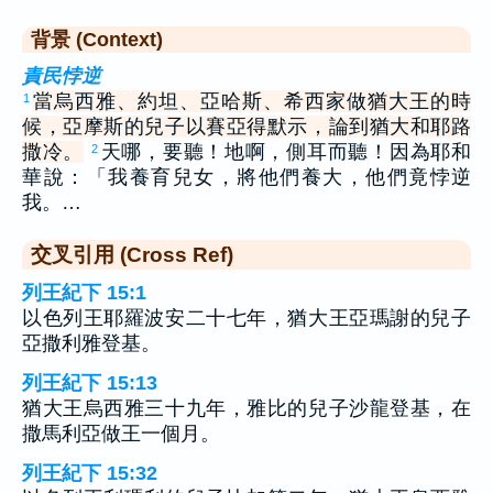
背景 (Context)
責民悖逆
當烏西雅、約坦、亞哈斯、希西家做猶大王的時
1
候，亞摩斯的兒子以賽亞得默示，論到猶大和耶路
撒冷。
天哪，要聽！地啊，側耳而聽！因為耶和
2
華說：「我養育兒女，將他們養大，他們竟悖逆
我。…
交叉引用 (Cross Ref)
列王紀下 15:1
以色列王耶羅波安二十七年，猶大王亞瑪謝的兒子
亞撒利雅登基。
列王紀下 15:13
猶大王烏西雅三十九年，雅比的兒子沙龍登基，在
撒馬利亞做王一個月。
列王紀下 15:32