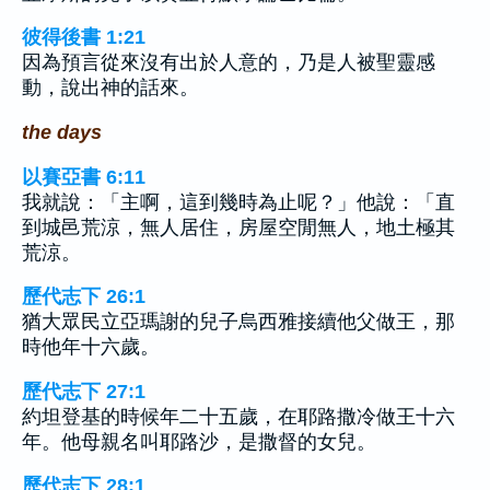
彼得後書 1:21
因為預言從來沒有出於人意的，乃是人被聖靈感
動，說出神的話來。
the days
以賽亞書 6:11
我就說：「主啊，這到幾時為止呢？」他說：「直
到城邑荒涼，無人居住，房屋空閒無人，地土極其
荒涼。
歷代志下 26:1
猶大眾民立亞瑪謝的兒子烏西雅接續他父做王，那
時他年十六歲。
歷代志下 27:1
約坦登基的時候年二十五歲，在耶路撒冷做王十六
年。他母親名叫耶路沙，是撒督的女兒。
歷代志下 28:1