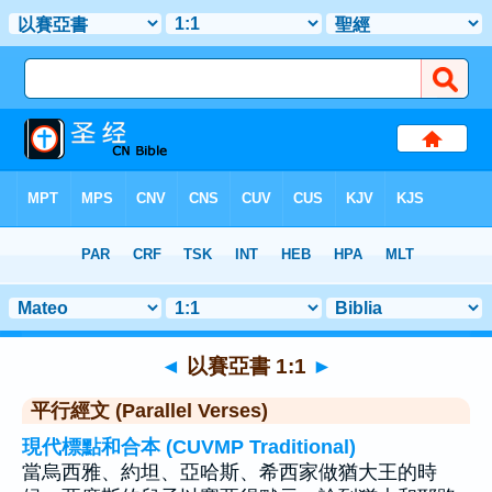
聖經
>
以賽亞書
>
章 1
> 聖經金句 1
◄
以賽亞書 1:1
►
平行經文 (Parallel Verses)
現代標點和合本 (CUVMP Traditional)
當烏西雅、約坦、亞哈斯、希西家做猶大王的時