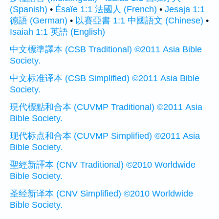
(Spanish)
•
Ésaïe 1:1 法國人 (French)
•
Jesaja 1:1
德語 (German)
•
以賽亞書 1:1 中國語文 (Chinese)
•
Isaiah 1:1 英語 (English)
中文標準譯本 (CSB Traditional) ©2011 Asia Bible
Society.
中文标准译本 (CSB Simplified) ©2011 Asia Bible
Society.
現代標點和合本 (CUVMP Traditional) ©2011 Asia
Bible Society.
现代标点和合本 (CUVMP Simplified) ©2011 Asia
Bible Society.
聖經新譯本 (CNV Traditional) ©2010 Worldwide
Bible Society.
圣经新译本 (CNV Simplified) ©2010 Worldwide
Bible Society.