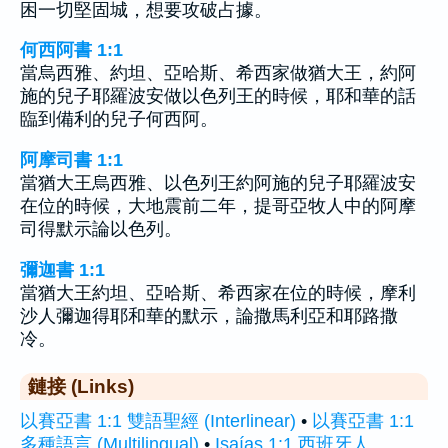
困一切堅固城，想要攻破占據。
何西阿書 1:1
當烏西雅、約坦、亞哈斯、希西家做猶大王，約阿
施的兒子耶羅波安做以色列王的時候，耶和華的話
臨到備利的兒子何西阿。
阿摩司書 1:1
當猶大王烏西雅、以色列王約阿施的兒子耶羅波安
在位的時候，大地震前二年，提哥亞牧人中的阿摩
司得默示論以色列。
彌迦書 1:1
當猶大王約坦、亞哈斯、希西家在位的時候，摩利
沙人彌迦得耶和華的默示，論撒馬利亞和耶路撒
冷。
鏈接 (Links)
以賽亞書 1:1 雙語聖經 (Interlinear)
•
以賽亞書 1:1
多種語言 (Multilingual)
•
Isaías 1:1 西班牙人