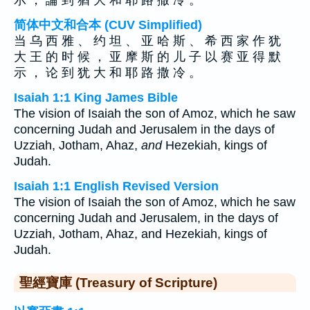
示 ， 論 到 猶 大 和 耶 路 撒 冷 。
简体中文和合本 (CUV Simplified)
当 乌 西 雅 、 约 坦 、 亚 哈 斯 、 希 西 家 作 犹
大 王 的 时 候 ， 亚 摩 斯 的 儿 子 以 赛 亚 得 默
示 ， 论 到 犹 大 和 耶 路 撒 冷 。
Isaiah 1:1 King James Bible
The vision of Isaiah the son of Amoz, which he saw
concerning Judah and Jerusalem in the days of
Uzziah, Jotham, Ahaz,
and
Hezekiah, kings of
Judah.
Isaiah 1:1 English Revised Version
The vision of Isaiah the son of Amoz, which he saw
concerning Judah and Jerusalem, in the days of
Uzziah, Jotham, Ahaz, and Hezekiah, kings of
Judah.
聖經寶庫 (Treasury of Scripture)