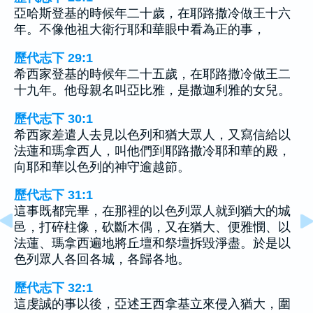
亞哈斯登基的時候年二十歲，在耶路撒冷做王十六
年。不像他祖大衛行耶和華眼中看為正的事，
歷代志下 29:1
希西家登基的時候年二十五歲，在耶路撒冷做王二
十九年。他母親名叫亞比雅，是撒迦利雅的女兒。
歷代志下 30:1
希西家差遣人去見以色列和猶大眾人，又寫信給以
法蓮和瑪拿西人，叫他們到耶路撒冷耶和華的殿，
向耶和華以色列的神守逾越節。
歷代志下 31:1
這事既都完畢，在那裡的以色列眾人就到猶大的城
邑，打碎柱像，砍斷木偶，又在猶大、便雅憫、以
法蓮、瑪拿西遍地將丘壇和祭壇拆毀淨盡。於是以
色列眾人各回各城，各歸各地。
歷代志下 32:1
這虔誠的事以後，亞述王西拿基立來侵入猶大，圍