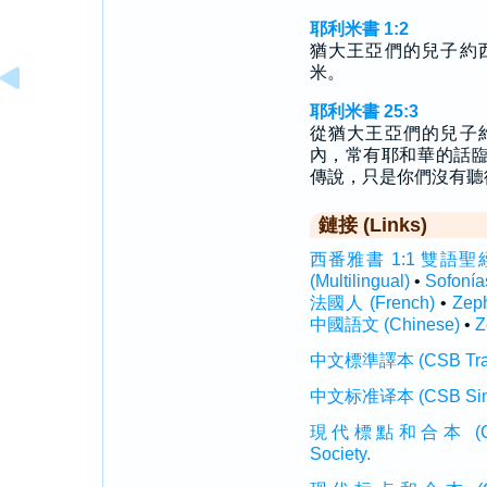
耶利米書 1:2
猶大王亞們的兒子約
米。
耶利米書 25:3
從猶大王亞們的兒子
內，常有耶和華的話
傳說，只是你們沒有聽
鏈接 (Links)
西番雅書 1:1 雙語聖經 (In
(Multilingual)
•
Sofoní
法國人 (French)
•
Zep
中國語文 (Chinese)
•
Z
中文標準譯本 (CSB Traditi
中文标准译本 (CSB Simplif
現代標點和合本 (CUVMP T
Society.