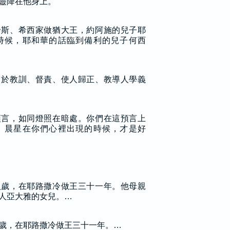
靈降在他身上。
哈斯、希西家做猶大王，約阿施的兒子耶
時候，耶和華的話臨到備利的兒子何西
，於教訓、督責、使人歸正、教導人學義
預言，如同燈照在暗處。你們在這預言上
、晨星在你們心裡出現的時候，才是好
八歲，在耶路撒冷做王三十一年。他母親
人亞大雅的女兒。…
歲，在耶路撒冷做王三十一年。…