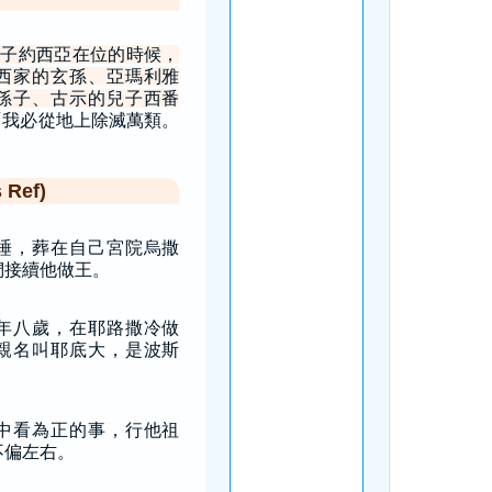
子約西亞在位的時候，
西家的玄孫、亞瑪利雅
孫子、古示的兒子西番
「我必從地上除滅萬類。
Ref)
睡，葬在自己宮院烏撒
們接續他做王。
年八歲，在耶路撒冷做
親名叫耶底大，是波斯
。
中看為正的事，行他祖
不偏左右。