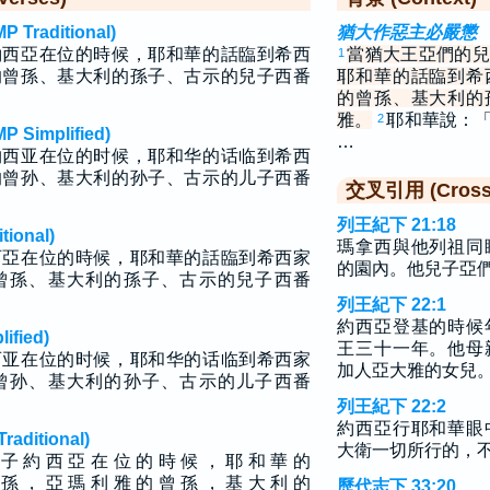
raditional)
猶大作惡主必嚴懲
約西亞在位的時候，耶和華的話臨到希西
當猶大王亞們的兒
1
的曾孫、基大利的孫子、古示的兒子西番
耶和華的話臨到希
的曾孫、基大利的
雅。
耶和華說：
2
implified)
…
约西亚在位的时候，耶和华的话临到希西
的曾孙、基大利的孙子、古示的儿子西番
交叉引用 (Cross 
列王紀下 21:18
ional)
瑪拿西與他列祖同
西亞在位的時候，耶和華的話臨到希西家
的園內。他兒子亞
曾孫、基大利的孫子、古示的兒子西番
列王紀下 22:1
約西亞登基的時候
fied)
王三十一年。他母
西亚在位的时候，耶和华的话临到希西家
加人亞大雅的女兒
曾孙、基大利的孙子、古示的儿子西番
列王紀下 22:2
約西亞行耶和華眼
ditional)
大衛一切所行的，
 子 約 西 亞 在 位 的 時 候 ， 耶 和 華 的
 孫 ， 亞 瑪 利 雅 的 曾 孫 ， 基 大 利 的
歷代志下 33:20