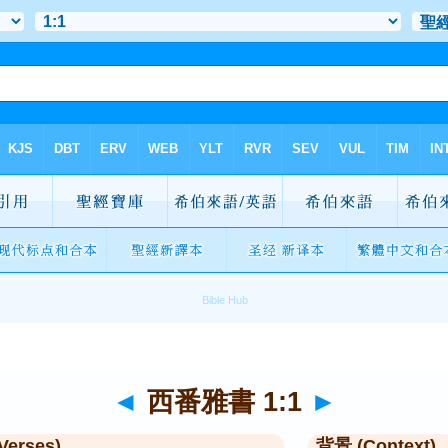
◄
西番雅書 1:1
►
Verses)
背景 (Context)