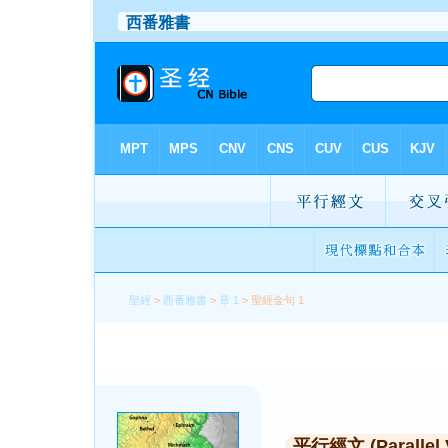
聖經
>
西番雅書
>
章 1
> 聖經金句 1
平行經文 (Parallel 