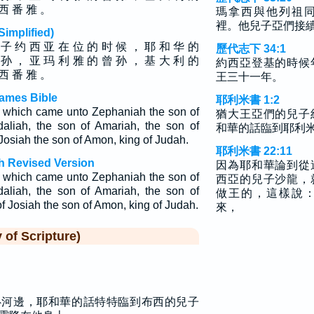
 西 番 雅 。
瑪拿西與他列祖
裡。他兒子亞們接
plified)
 子 约 西 亚 在 位 的 时 候 ， 耶 和 华 的
歷代志下 34:1
 孙 ， 亚 玛 利 雅 的 曾 孙 ， 基 大 利 的
約西亞登基的時候
 西 番 雅 。
王三十一年。
ames Bible
耶利米書 1:2
 which came unto Zephaniah the son of
猶大王亞們的兒子
aliah, the son of Amariah, the son of
和華的話臨到耶利
 Josiah the son of Amon, king of Judah.
耶利米書 22:11
h Revised Version
因為耶和華論到從
 which came unto Zephaniah the son of
西亞的兒子沙龍，
aliah, the son of Amariah, the son of
做王的，這樣說
f Josiah the son of Amon, king of Judah.
來，
f Scripture)
魯河邊，耶和華的話特特臨到布西的兒子