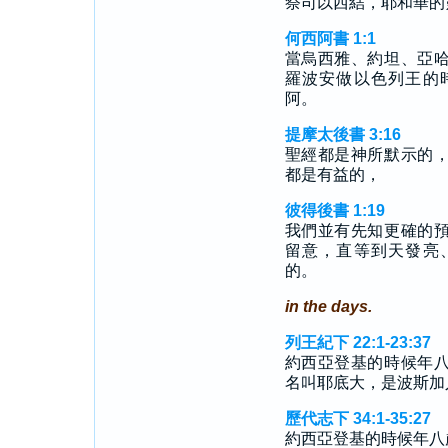
祭司以西結，耶和華的
何西阿書 1:1
當烏西雅、約坦、亞
羅波安做以色列王的
阿。
提摩太後書 3:16
聖經都是神所默示的
都是有益的，
彼得後書 1:19
我們並有先知更確的
留意，直等到天發亮
的。
in the days.
列王紀下 22:1-23:37
約西亞登基的時候年
名叫耶底大，是波斯加
歷代志下 34:1-35:27
約西亞登基的時候年八