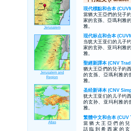
現代標點和合本 (CUVMP T
當猶大王亞們的兒子
家的玄孫、亞瑪利雅
雅。
现代标点和合本 (CUVMP S
当犹大王亚们的儿子
家的玄孙、亚玛利雅
雅。
聖經新譯本 (CNV Tradit
猶大王亞們的兒子約
的玄孫、亞瑪利雅的
雅。
圣经新译本 (CNV Simpli
犹大王亚们的儿子约
的玄孙、亚玛利雅的
雅。
繁體中文和合本 (CUV Tra
當 猶 大 王 亞 們 的 兒
話 臨 到 希 西 家 的 玄