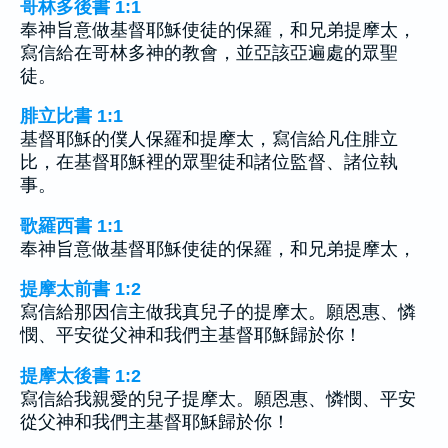
哥林多後書 1:1
奉神旨意做基督耶穌使徒的保羅，和兄弟提摩太，
寫信給在哥林多神的教會，並亞該亞遍處的眾聖
徒。
腓立比書 1:1
基督耶穌的僕人保羅和提摩太，寫信給凡住腓立
比，在基督耶穌裡的眾聖徒和諸位監督、諸位執
事。
歌羅西書 1:1
奉神旨意做基督耶穌使徒的保羅，和兄弟提摩太，
提摩太前書 1:2
寫信給那因信主做我真兒子的提摩太。願恩惠、憐
憫、平安從父神和我們主基督耶穌歸於你！
提摩太後書 1:2
寫信給我親愛的兒子提摩太。願恩惠、憐憫、平安
從父神和我們主基督耶穌歸於你！