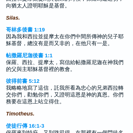
向猶太人證明耶穌是基督。
Silas.
哥林多後書 1:19
因為我和西拉並提摩太在你們中間所傳神的兒子耶
穌基督，總沒有是而又非的，在他只有一是。
帖撒羅尼迦後書 1:1
保羅、西拉、提摩太，寫信給帖撒羅尼迦在神我們
的父與主耶穌基督裡的教會。
彼得前書 5:12
我略略地寫了這信，託我所看為忠心的兄弟西拉轉
交你們，勸勉你們，又證明這恩是神的真恩。你們
務要在這恩上站立得住。
Timotheus.
使徒行傳 16:1-3
保羅來到特庇，又到路司得。在那裡有一個門徒名