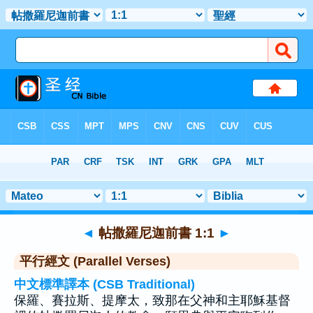
聖經
>
帖撒羅尼迦前書
>
章 1
> 聖經金句 1
◄
帖撒羅尼迦前書 1:1
►
平行經文 (Parallel Verses)
中文標準譯本 (CSB Traditional)
保羅、賽拉斯、提摩太，致那在父神和主耶穌基督