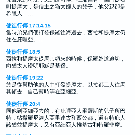
叫提摩太，是信主之猶太婦人的兒子，他父親卻是
希臘人。…
使徒行傳 17:14,15
當時弟兄們便打發保羅往海邊去，西拉和提摩太仍
住在庇哩亞。…
使徒行傳 18:5
西拉和提摩太從馬其頓來的時候，保羅為道迫切，
向猶太人證明耶穌是基督。
使徒行傳 19:22
於是從幫助他的人中打發提摩太、以拉都二人往馬
其頓去，自己暫時等在亞細亞。
使徒行傳 20:4
同他到亞細亞去的，有庇哩亞人畢羅斯的兒子所巴
特，帖撒羅尼迦人亞里達古和西公都，還有特庇人
該猶並提摩太，又有亞細亞人推基古和特羅非摩。