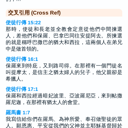
交叉引用 (Cross Ref)
使徒行傳 15:22
那時，使徒和長老並全教會定意從他們中間揀選
人，差他們和保羅、巴拿巴同往安提阿去。所揀選
的就是稱呼巴撒巴的猶大和西拉，這兩個人在弟兄
中是做首領的。
使徒行傳 16:1
保羅來到特庇，又到路司得。在那裡有一個門徒名
叫提摩太，是信主之猶太婦人的兒子，他父親卻是
希臘人。
使徒行傳 17:1
保羅和西拉經過暗妃波里、亞波羅尼亞，來到帖撒
羅尼迦，在那裡有猶太人的會堂。
羅馬書 1:7
我寫信給你們在羅馬、為神所愛、奉召做聖徒的眾
人。願恩惠、平安從我們的父神並主耶穌基督歸於