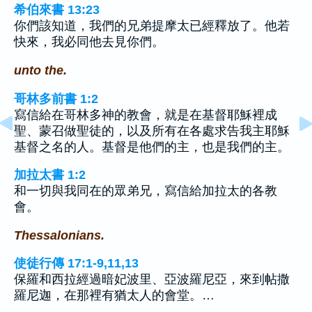
希伯來書 13:23
你們該知道，我們的兄弟提摩太已經釋放了。他若
快來，我必同他去見你們。
unto the.
哥林多前書 1:2
寫信給在哥林多神的教會，就是在基督耶穌裡成
聖、蒙召做聖徒的，以及所有在各處求告我主耶穌
基督之名的人。基督是他們的主，也是我們的主。
加拉太書 1:2
和一切與我同在的眾弟兄，寫信給加拉太的各教
會。
Thessalonians.
使徒行傳 17:1-9,11,13
保羅和西拉經過暗妃波里、亞波羅尼亞，來到帖撒
羅尼迦，在那裡有猶太人的會堂。…