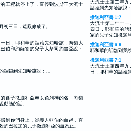
大流士王第二年九
殿的工程就停止了，直停到波斯王大流士
話臨到先知哈該說
撒迦利亞書 1:7
大流士第二年十一
月初三日，這殿修成了。
四日，耶和華的話
家的兒子先知撒迦
初一日，耶和華的話藉先知哈該，向猶大
撒迦利亞書 6:9
羅巴伯和約薩答的兒子大祭司約書亞說：
耶和華的話臨到我
撒迦利亞書 7:1
大流士王第四年九
的話臨到先知哈該說：…
日，耶和華的話臨
多的孫子撒迦利亞奉以色列神的名，向猶
說勸勉的話。
都歸到你們身上，從義人亞伯的血起，直
殺的巴拉加的兒子撒迦利亞的血為止。