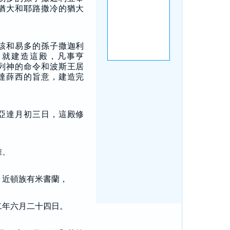
猶大和耶路撒冷的猶大
該和易多的孫子撒迦利
，就建造這殿，凡事亨
列神的命令和波斯王居
達薛西的旨意，建造完
亞達月初三日，這殿修
雅、
，近頓族有米書蘭，
二年六月二十四日。