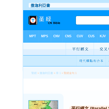
聖經
>
撒迦利亞書
>
章 1
> 聖經金句 1
平行經文 (Parallel 