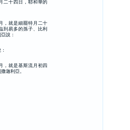
月二十四日，耶和華的
：
月，就是細罷特月二十
臨到易多的孫子、比利
利亞說：
說：
月，就是基斯流月初四
到撒迦利亞。