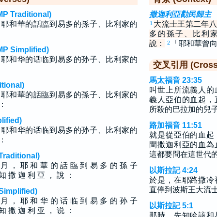
raditional)
撒迦利亞勸民歸主
，耶和華的話臨到易多的孫子、比利家的
大流士王第二年八
1
多的孫子、比利
說：
「耶和華曾
2
implified)
，耶和华的话临到易多的孙子、比利家的
交叉引用 (Cross 
馬太福音 23:35
ional)
叫世上所流義人的
，耶和華的話臨到易多的孫子、比利家的
義人亞伯的血起，
：
所殺的巴拉加的兒
fied)
路加福音 11:51
，耶和华的话临到易多的孙子、比利家的
就是從亞伯的血起
：
間撒迦利亞的血為
這都要問在這世代
ditional)
 月 ， 耶 和 華 的 話 臨 到 易 多 的 孫 子
以斯拉記 4:24
知 撒 迦 利 亞 ， 說 ：
於是，在耶路撒冷
直停到波斯王大流
plified)
 月 ， 耶 和 华 的 话 临 到 易 多 的 孙 子
以斯拉記 5:1
知 撒 迦 利 亚 ， 说 ：
那時，先知哈該和