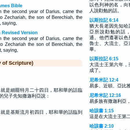
以色列神的名，向
ames Bible
人說勸勉的話。
in the second year of Darius, came the
 Zechariah, the son of Berechiah, the
以斯拉記 6:14
, saying,
猶大長老因先知哈
亞所說勸勉的話
h Revised Version
通。他們遵著以色
in the second year of Darius, came the
魯士、大流士、亞
o Zechariah the son of Berechiah, the
畢。
t, saying,
以斯拉記 6:15
f Scripture)
大流士王第六年，
成了。
尼希米記 12:4
易多、近頓、亞比
，就是細罷特月二十四日，耶和華的話臨
尼希米記 12:16
的兒子先知撒迦利亞說：
易多族有撒迦利亞
哈該書 1:15
，就是基斯流月初四日，耶和華的話臨到
這是在大流士王第
哈該書 2:10