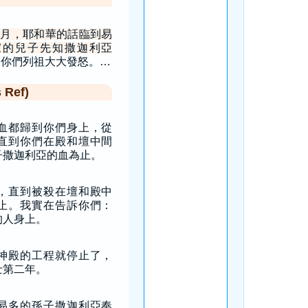
月，耶和華的話臨到易
家的兒子先知撒迦利亞
向你們列祖大大發怒。…
Ref)
血都歸到你們身上，從
直到你們在殿和壇中間
子撒迦利亞的血為止。
，直到被殺在壇和殿中
止。我實在告訴你們：
的人身上。
神殿的工程就停止了，
士第二年。
易多的孫子撒迦利亞奉