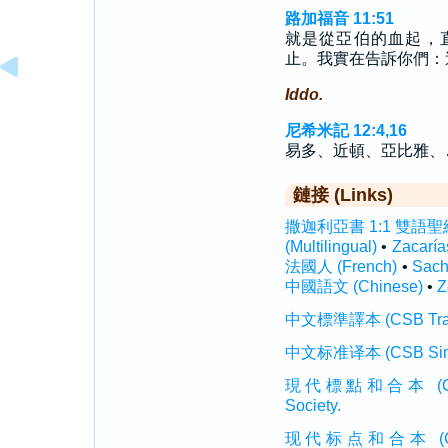
路加福音 11:51
就是從亞伯的血起，
止。我實在告訴你們：
Iddo.
尼希米記 12:4,16
易多、近頓、亞比雅、
鏈接 (Links)
撒迦利亞書 1:1 雙語聖經 (I
(Multilingual)
•
Zacarí
法國人 (French)
•
Sach
中國語文 (Chinese)
•
Z
中文標準譯本 (CSB Traditi
中文标准译本 (CSB Simplif
現代標點和合本 (CUVMP T
Society.
现代标点和合本 (CUVMP 