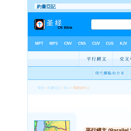
聖經
>
約書亞記
>
章 1
> 聖經金句 1
平行經文 (Parallel 