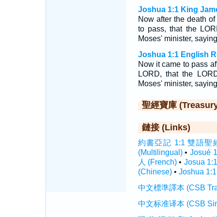
Joshua 1:1 King Jam
Now after the death o
to pass, that the LO
Moses' minister, saying
Joshua 1:1 English R
Now it came to pass aft
LORD, that the LORD
Moses' minister, saying
聖經寶庫 (Treasury o
鏈接 (Links)
約書亞記 1:1 雙語聖經 (In
(Multilingual)
•
Josué 
人 (French)
•
Josua 1:
(Chinese)
•
Joshua 1:1
中文標準譯本 (CSB Traditi
中文标准译本 (CSB Simplif