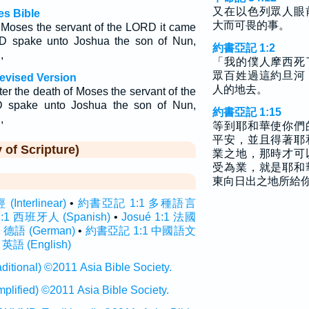
又在以色列眾人眼
es Bible
大而可畏的事。
f Moses the servant of the LORD it came
RD spake unto Joshua the son of Nun,
約書亞記 1:2
,
「我的僕人摩西死
眾百姓過這約旦河
evised Version
人的地去。
er the death of Moses the servant of the
 spake unto Joshua the son of Nun,
約書亞記 1:15
,
等到耶和華使你們
平安，並且得著耶
f Scripture)
業之地，那時才可
受為業，就是耶和
東向日出之地所給
terlinear)
•
約書亞記 1:1 多種語言
1:1 西班牙人 (Spanish)
•
Josué 1:1 法國
1 德語 (German)
•
約書亞記 1:1 中國語文
 英語 (English)
onal) ©2011 Asia Bible Society.
ied) ©2011 Asia Bible Society.