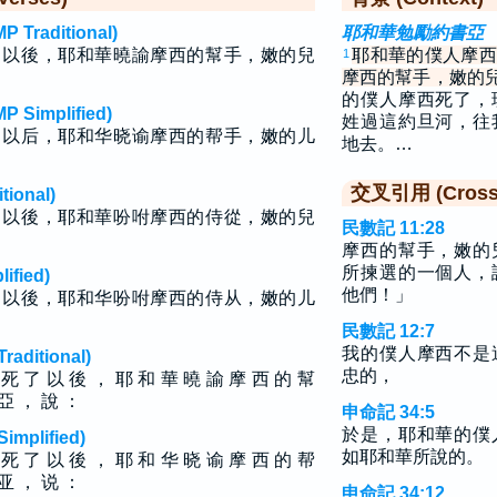
raditional)
耶和華勉勵約書亞
了以後，耶和華曉諭摩西的幫手，嫩的兒
耶和華的僕人摩西
1
摩西的幫手，嫩的
的僕人摩西死了，
implified)
姓過這約旦河，往
了以后，耶和华晓谕摩西的帮手，嫩的儿
地去。…
交叉引用 (Cross 
ional)
了以後，耶和華吩咐摩西的侍從，嫩的兒
民數記 11:28
摩西的幫手，嫩的
所揀選的一個人，
fied)
他們！」
了以後，耶和华吩咐摩西的侍从，嫩的儿
民數記 12:7
我的僕人摩西不是
ditional)
忠的，
 死 了 以 後 ， 耶 和 華 曉 諭 摩 西 的 幫
 亞 ， 說 ：
申命記 34:5
於是，耶和華的僕
plified)
如耶和華所說的。
 死 了 以 後 ， 耶 和 华 晓 谕 摩 西 的 帮
 亚 ， 说 ：
申命記 34:12